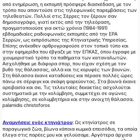
από ενημέρωση, η εκπομπή πρόσφερε διασκέδαση, με τον
τρόπο που απαντούσε στις τηλεφωνικές παρεμβάσεις των
τηλεθεατών. Πολλοί στις Σέρρες τον ξέρουν σαν
δημοσιογράφο, γιατί εκτός από την τηλεόραση,
πραγματοποιούσε για οκτώ χρόνια (1984-1991)
εβδομαδιαίες ραδιοφωνικές εκπομπές από την ΕΡΑ
Σερρών, ως εκπρόσωπος της Κτηνιατρικής Υπηρεσίας.
Επίσης ανέκαθεν αρθρογραφούσε στον τοπικό τύπο και
στην εφημερίδα που έβγαζε με την ΕΠΚΑΣ, όπου έγραφε με
χιουμοριστικό τρόπο τα παθήματα των καταναλωτών.
Ασχολήθηκε με διάφορα σπορ, που είχαν σχέση με τον
βυθό της θάλασσας, αλλά και τις κορυφές των βουνών.
Στη θάλασσα έκανε καταδύσεις και πέρασε πολλές ώρες
πάνω σε σέρφιγκ και σκάφη ψαρεύοντας. Στα βουνά έκανε
ορειβασία και σκι. Τις τελευταίες δεκαετίες ασχολούται
συστηματικά με την κολύμβηση, συμμετέχει σε αγώνες
κολύμβησης, σε κολυμβητήρια και στην ανοιχτή θάλασσα.
palamidis christoforos
Αναμνήσεις ενός κτηνιάτρου
: Ως κτηνίατρος σε
παραγωγικά ζώα, βίωνα κάποια κωμικά επεισόδια, τα οποία
έλεγα στις παρέες μου και γελούσαμε. Αργότερα άρχισα