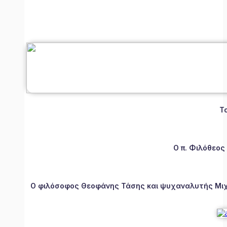
Τ
Ο π. Φιλόθεος
Ο φιλόσοφος Θεοφάνης Τάσης και ψυχαναλυτής Μιχάλ