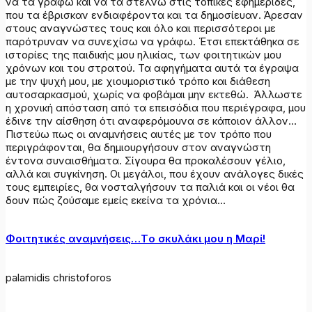
να τα γράφω και να τα στέλνω στις τοπικές εφημερίδες,
που τα έβρισκαν ενδιαφέροντα και τα δημοσίευαν. Άρεσαν
στους αναγνώστες τους και όλο και περισσότεροι με
παρότρυναν να συνεχίσω να γράφω. Έτσι επεκτάθηκα σε
ιστορίες της παιδικής μου ηλικίας, των φοιτητικών μου
χρόνων και του στρατού. Τα αφηγήματα αυτά τα έγραψα
με την ψυχή μου, με χιουμοριστικό τρόπο και διάθεση
αυτοσαρκασμού, χωρίς να φοβάμαι μην εκτεθώ. Άλλωστε
η χρονική απόσταση από τα επεισόδια που περιέγραφα, μου
έδινε την αίσθηση ότι αναφερόμουνα σε κάποιον άλλον…
Πιστεύω πως οι αναμνήσεις αυτές με τον τρόπο που
περιγράφονται, θα δημιουργήσουν στον αναγνώστη
έντονα συναισθήματα. Σίγουρα θα προκαλέσουν γέλιο,
αλλά και συγκίνηση. Οι μεγάλοι, που έχουν ανάλογες δικές
τους εμπειρίες, θα νοσταλγήσουν τα παλιά και οι νέοι θα
δουν πώς ζούσαμε εμείς εκείνα τα χρόνια…
Φοιτητικές αναμνήσεις…Tο σκυλάκι μου η Μαρί!
palamidis christoforos