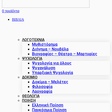
0
προϊόντα
ΒΙΒΛΙΑ
ΛΟΓΟΤΕΧΝΙΑ
Μυθιστόρημα
Διήγημα – Νουβέλα
Βιογραφίες – Θέατρο – Μαρτυρίες
ΨΥΧΟΛΟΓΙΑ
Ψυχολογία για όλους
Ψυχανάλυση
Υπαρξιακή Ψυχολογία
ΔΟΚΊΜΙΟ
Δοκίμια – Μελέτες
Φιλοσοφία
Λαογραφία
ΘΕΟΛΟΓΙΑ
ΠΟΙΗΣΗ
Ελληνική Ποίηση
Παγκόσμια Ποίηση