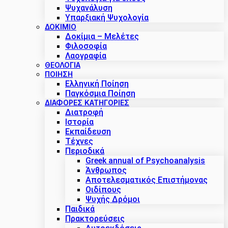
Ψυχανάλυση
Υπαρξιακή Ψυχολογία
ΔΟΚΊΜΙΟ
Δοκίμια – Μελέτες
Φιλοσοφία
Λαογραφία
ΘΕΟΛΟΓΙΑ
ΠΟΙΗΣΗ
Ελληνική Ποίηση
Παγκόσμια Ποίηση
ΔΙΑΦΟΡΕΣ ΚΑΤΗΓΟΡΙΕΣ
Διατροφή
Ιστορία
Εκπαίδευση
Τέχνες
Περιοδικά
Greek annual of Psychoanalysis
Άνθρωπος
Αποτελεσματικός Επιστήμονας
Οιδίπους
Ψυχής Δρόμοι
Παιδικά
Πρακτoρεύσεις