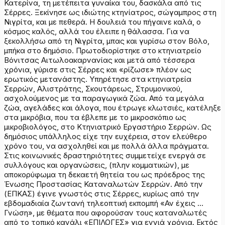
Κατερίνα, τη μετέπειτα γυναίκα του, δασκάλα από τις
Σέρρες. Ξεκίνησε ως ιδιώτης κτηνίατρος, σώγαμπρος στη
Νιγρίτα, και με πεθερά. Η δουλειά του πήγαινε καλά, ο
κόσμος καλός, αλλά του έλειπε η θάλασσα. Για να
ξεκολλήσω από τη Νιγρίτα, μπας και γυρίσω στον Βόλο,
μπήκα στο δημόσιο. Πρωτοδιορίστηκε στο κτηνιατρείο
Βόνιτσας Αιτωλοακαρνανίας και μετά από τέσσερα
χρόνια, γύρισε στις Σέρρες και «ρίζωσε» πλέον ως
ερωτικός μετανάστης. Υπηρέτησε στα κτηνιατρεία
Σερρών, Αλιστράτης, Σκουτάρεως, Στρυμονικού,
ασχολούμενος με τα παραγωγικά ζώα. Από τα μεγάλα
ζώα, αγελάδες και άλογα, που έτρωγε κλωτσιές, κατέληξε
στα μικρόβια, που τα έβλεπε με το μικροσκόπιο ως
μικροβιολόγος, στο Κτηνιατρικό Εργαστήριο Σερρών. Ως
δημόσιος υπάλληλος είχε την ευχέρεια, στον ελεύθερο
χρόνο του, να ασχοληθεί και με πολλά άλλα πράγματα.
Στις κοινωνικές δραστηριότητες συμμετείχε ενεργά σε
συλλόγους και οργανώσεις, (πλην κομματικών), με
αποκορύφωμα τη δεκαετή θητεία του ως πρόεδρος της
Ένωσης Προστασίας Καταναλωτών Σερρών. Από την
(ΕΠΚΑΣ) έγινε γνωστός στις Σέρρες, κυρίως από την
εβδομαδιαία ζωντανή τηλεοπτική εκπομπή «Αν έχεις …
Γνώση», με θέματα που αφορούσαν τους καταναλωτές
από το τοπικό κανάλι «ΕΠΙΛΟΓΕΣ» για εννιά χρόνια. Εκτός