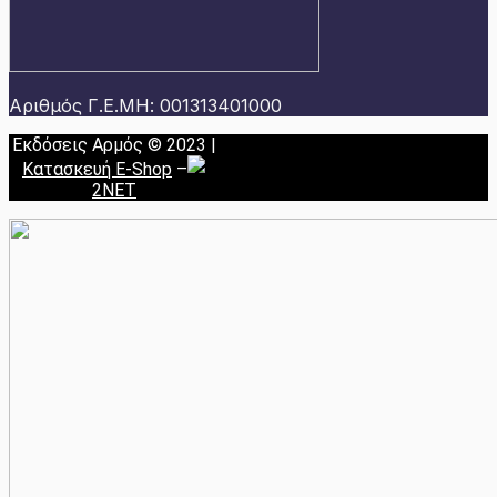
Αριθμός Γ.Ε.ΜΗ: 001313401000
Εκδόσεις Αρμός © 2023 |
Κατασκευή E-Shop
–
2NET