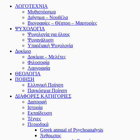
ΛΟΓΟΤΕΧΝΙΑ
Μυθιστόρημα
Διήγημα – Νουβέλα
Βιογραφίες – Θέατρο – Μαρτυρίες
ΨΥΧΟΛΟΓΙΑ
Ψυχολογία για όλους
Ψυχανάλυση
Υπαρξιακή Ψυχολογία
Δοκίμιο
Δοκίμια – Μελέτες
Φιλοσοφία
Λαογραφία
ΘΕΟΛΟΓΙΑ
ΠΟΙΗΣΗ
Ελληνική Ποίηση
Παγκόσμια Ποίηση
ΔΙΑΦΟΡΕΣ ΚΑΤΗΓΟΡΙΕΣ
Διατροφή
Ιστορία
Εκπαίδευση
Τέχνες
Περιοδικά
Greek annual of Psychoanalysis
Άνθρωπος