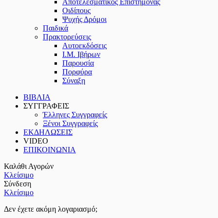
Αποτελεσματικός Επιστήμονας
Οιδίπους
Ψυχής Δρόμοι
Παιδικά
Πρακτoρεύσεις
Αυτοεκδόσεις
Ι.Μ. Ιβήρων
Παρουσία
Πορφύρα
Σύναξη
ΒΙΒΛΙΑ
ΣΥΓΓΡΑΦΕΙΣ
Έλληνες Συγγραφείς
Ξένοι Συγγραφείς
ΕΚΔΗΛΩΣΕΙΣ
VIDEO
ΕΠΙΚΟΙΝΩΝΙΑ
Καλάθι Αγορών
Κλείσιμο
Σύνδεση
Κλείσιμο
Δεν έχετε ακόμη λογαριασμό;