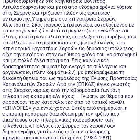
Πρωτοδιορίστηκε στο κτηνιατρείο Βόνιτσας
Αιτωλοακαρνανίας και μετά από τέσσερα χρόνια, γύρισε
στις Σέρρες και «ρίζωσε» πλέον ως ερωτικός
μετανάστης. Υπηρέτησε στα κτηνιατρεία Σερρών,
Αλιστράτης, Σκουτάρεως, Στρυμονικού, ασχολούμενος με
τα παραγωγικά ζώα. Από τα μεγάλα ζώα, αγελάδες και
άλογα, που έτρωγε κλωτσιές, κατέληξε στα μικρόβια, που
τα έβλεπε με το μικροσκόπιο ως μικροβιολόγος, στο
Κτηνιατρικό Εργαστήριο Σερρών. Ως δημόσιος υπάλληλος
είχε την ευχέρεια, στον ελεύθερο χρόνο του, να ασχοληθεί
και με πολλά άλλα πράγματα. Στις κοινωνικές
δραστηριότητες συμμετείχε ενεργά σε συλλόγους και
οργανώσεις, (πλην κομματικών), με αποκορύφωμα τη
δεκαετή θητεία του ως πρόεδρος της Ένωσης Προστασίας
Καταναλωτών Σερρών. Από την (ΕΠΚΑΣ) έγινε γνωστός
στις Σέρρες, κυρίως από την εβδομαδιαία ζωντανή
τηλεοπτική εκπομπή «Αν έχεις … Γνώση», με θέματα που
αφορούσαν τους καταναλωτές από το τοπικό κανάλι
«ΕΠΙΛΟΓΕΣ» για εννιά χρόνια. Εκτός από ενημέρωση, η
εκπομπή πρόσφερε διασκέδαση, με τον τρόπο που
απαντούσε στις τηλεφωνικές παρεμβάσεις των
τηλεθεατών. Πολλοί στις Σέρρες τον ξέρουν σαν
δημοσιογράφο, γιατί εκτός από την τηλεόραση,
πραγματοποιούσε για οκτώ χρόνια (1984-1991)