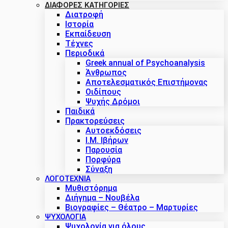
ΔΙΑΦΟΡΕΣ ΚΑΤΗΓΟΡΙΕΣ
Διατροφή
Ιστορία
Εκπαίδευση
Τέχνες
Περιοδικά
Greek annual of Psychoanalysis
Άνθρωπος
Αποτελεσματικός Επιστήμονας
Οιδίπους
Ψυχής Δρόμοι
Παιδικά
Πρακτoρεύσεις
Αυτοεκδόσεις
Ι.Μ. Ιβήρων
Παρουσία
Πορφύρα
Σύναξη
ΛΟΓΟΤΕΧΝΙΑ
Μυθιστόρημα
Διήγημα – Νουβέλα
Βιογραφίες – Θέατρο – Μαρτυρίες
ΨΥΧΟΛΟΓΙΑ
Ψυχολογία για όλους