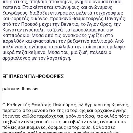
πειρατικές, σπήλαια απόκρημνα, μνημεία ονομαστά και
ταπεινά. Επισκέπτεται επώνυμους και ανώνυμους
ζωγράφους, διαβάζει επιγραφές, μελετά τοιχογραφίες
και φορητές εικόνες, προσκυνά θαυματουργές Παναγιές
από τον Προυσό μέχρι την Βενετία, το Άγιον Όρος, την
Κωνσταντινούπολη, το Σινά, τα Ιεροσόλυμα και την
Καππαδοκία. Μέσα από τις ανασκαφές γυρίζει στο
παρελθόν και ανασταίνει τον βυζαντινό πολιτισμό. Από
πολύ νωρίς αγάπησε παράλληλα την ποίηση και σμίλεψε
μικρά πεζά κείμενα. Μέσα του, μια ζωή, παλεύει ο
αρχαιολόγος με τον λογοτέχνη.
ΕΠΙΠΛΕΟΝ ΠΛΗΡΟΦΟΡΙΕΣ
paliouras thanasis
Ο Καθηγητής Θανάσης Παλιούρας, εξ Αγρινίου ορμώμενος,
περπατά στα μονοπάτια της ιστορικής και αρχαιολογικής
έρευνας καθώς περιέρχεται, χρόνια τώρα, τις αυλές πότε
τις βυζαντινές και πότε τις μεταβυζαντινές, ανάμεσα σε
πόλεις ερειπωμένες, δρόμους ιστορικούς, θάλασσες
πειρατικές, σπήλαια απόκρημνα, μνημεία ονομαστά και