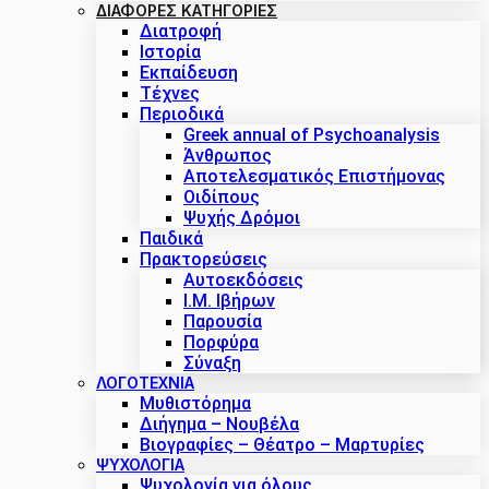
ΔΙΑΦΟΡΕΣ ΚΑΤΗΓΟΡΙΕΣ
Διατροφή
Ιστορία
Εκπαίδευση
Τέχνες
Περιοδικά
Greek annual of Psychoanalysis
Άνθρωπος
Αποτελεσματικός Επιστήμονας
Οιδίπους
Ψυχής Δρόμοι
Παιδικά
Πρακτoρεύσεις
Αυτοεκδόσεις
Ι.Μ. Ιβήρων
Παρουσία
Πορφύρα
Σύναξη
ΛΟΓΟΤΕΧΝΙΑ
Μυθιστόρημα
Διήγημα – Νουβέλα
Βιογραφίες – Θέατρο – Μαρτυρίες
ΨΥΧΟΛΟΓΙΑ
Ψυχολογία για όλους