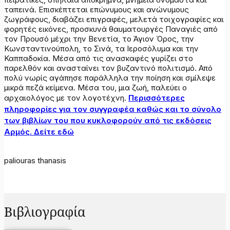
ταπεινά. Επισκέπτεται επώνυμους και ανώνυμους
ζωγράφους, διαβάζει επιγραφές, μελετά τοιχογραφίες και
φορητές εικόνες, προσκυνά θαυματουργές Παναγιές από
τον Προυσό μέχρι την Βενετία, το Άγιον Όρος, την
Κωνσταντινούπολη, το Σινά, τα Ιεροσόλυμα και την
Καππαδοκία. Μέσα από τις ανασκαφές γυρίζει στο
παρελθόν και ανασταίνει τον βυζαντινό πολιτισμό. Από
πολύ νωρίς αγάπησε παράλληλα την ποίηση και σμίλεψε
μικρά πεζά κείμενα. Μέσα του, μια ζωή, παλεύει ο
αρχαιολόγος με τον λογοτέχνη.
Περισσότερες
πληροφορίες για τον συγγραφέα καθώς και το σύνολο
των βιβλίων του που κυκλοφορούν από τις εκδόσεις
Αρμός. Δείτε εδώ
paliouras thanasis
Βιβλιογραφία