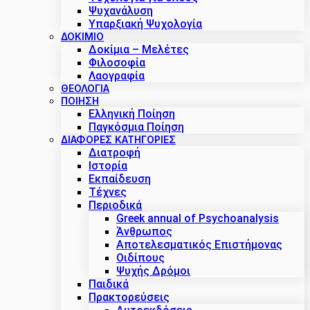
Ψυχανάλυση
Υπαρξιακή Ψυχολογία
ΔΟΚΊΜΙΟ
Δοκίμια – Μελέτες
Φιλοσοφία
Λαογραφία
ΘΕΟΛΟΓΙΑ
ΠΟΙΗΣΗ
Ελληνική Ποίηση
Παγκόσμια Ποίηση
ΔΙΑΦΟΡΕΣ ΚΑΤΗΓΟΡΙΕΣ
Διατροφή
Ιστορία
Εκπαίδευση
Τέχνες
Περιοδικά
Greek annual of Psychoanalysis
Άνθρωπος
Αποτελεσματικός Επιστήμονας
Οιδίπους
Ψυχής Δρόμοι
Παιδικά
Πρακτoρεύσεις