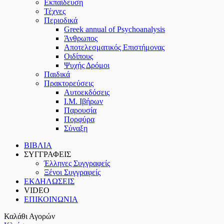
Εκπαίδευση
Τέχνες
Περιοδικά
Greek annual of Psychoanalysis
Άνθρωπος
Αποτελεσματικός Επιστήμονας
Οιδίπους
Ψυχής Δρόμοι
Παιδικά
Πρακτoρεύσεις
Αυτοεκδόσεις
Ι.Μ. Ιβήρων
Παρουσία
Πορφύρα
Σύναξη
ΒΙΒΛΙΑ
ΣΥΓΓΡΑΦΕΙΣ
Έλληνες Συγγραφείς
Ξένοι Συγγραφείς
ΕΚΔΗΛΩΣΕΙΣ
VIDEO
ΕΠΙΚΟΙΝΩΝΙΑ
Καλάθι Αγορών