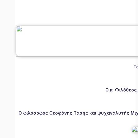
Τ
Ο π. Φιλόθεος
Ο φιλόσοφος Θεοφάνης Τάσης και ψυχαναλυτής Μιχάλ