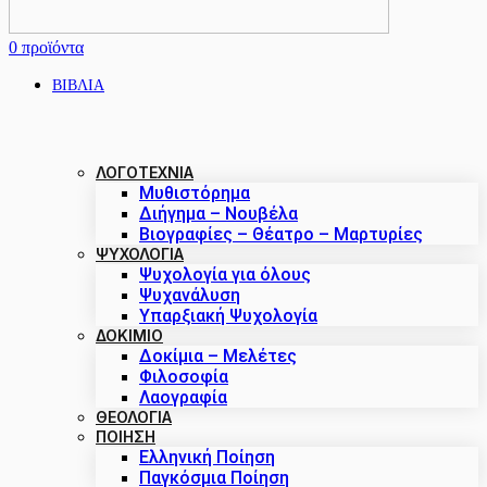
0
προϊόντα
ΒΙΒΛΙΑ
ΛΟΓΟΤΕΧΝΙΑ
Μυθιστόρημα
Διήγημα – Νουβέλα
Βιογραφίες – Θέατρο – Μαρτυρίες
ΨΥΧΟΛΟΓΙΑ
Ψυχολογία για όλους
Ψυχανάλυση
Υπαρξιακή Ψυχολογία
ΔΟΚΊΜΙΟ
Δοκίμια – Μελέτες
Φιλοσοφία
Λαογραφία
ΘΕΟΛΟΓΙΑ
ΠΟΙΗΣΗ
Ελληνική Ποίηση
Παγκόσμια Ποίηση