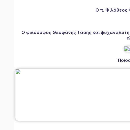
Ο π. Φιλόθεος
Ο φιλόσοφος Θεοφάνης Τάσης και ψυχαναλυτής 
ε
Ποιος