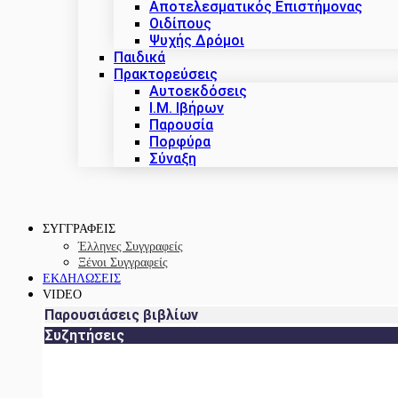
Αποτελεσματικός Επιστήμονας
Οιδίπους
Ψυχής Δρόμοι
Παιδικά
Πρακτoρεύσεις
Αυτοεκδόσεις
Ι.Μ. Ιβήρων
Παρουσία
Πορφύρα
Σύναξη
ΣΥΓΓΡΑΦΕΙΣ
Έλληνες Συγγραφείς
Ξένοι Συγγραφείς
ΕΚΔΗΛΩΣΕΙΣ
VIDEO
Παρουσιάσεις βιβλίων
Συζητήσεις