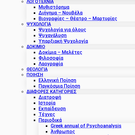
ΛΟΓΟΤΕΧΝΙΑ
Μυθιστόρημα
Διήγημα – Νουβέλα
Βιογραφίες – Θέατρο – Μαρτυρίες
ΨΥΧΟΛΟΓΙΑ
Ψυχολογία για όλους
Ψυχανάλυση
Υπαρξιακή Ψυχολογία
ΔΟΚΊΜΙΟ
Δοκίμια – Μελέτες
Φιλοσοφία
Λαογραφία
ΘΕΟΛΟΓΙΑ
ΠΟΙΗΣΗ
Ελληνική Ποίηση
Παγκόσμια Ποίηση
ΔΙΑΦΟΡΕΣ ΚΑΤΗΓΟΡΙΕΣ
Διατροφή
Ιστορία
Εκπαίδευση
Τέχνες
Περιοδικά
Greek annual of Psychoanalysis
Άνθρωπος