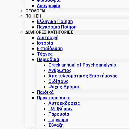
Φιλοσοφία
Λαογραφία
ΘΕΟΛΟΓΙΑ
ΠΟΙΗΣΗ
Ελληνική Ποίηση
Παγκόσμια Ποίηση
ΔΙΑΦΟΡΕΣ ΚΑΤΗΓΟΡΙΕΣ
Διατροφή
Ιστορία
Εκπαίδευση
Τέχνες
Περιοδικά
Greek annual of Psychoanalysis
Άνθρωπος
Αποτελεσματικός Επιστήμονας
Οιδίπους
Ψυχής Δρόμοι
Παιδικά
Πρακτoρεύσεις
Αυτοεκδόσεις
Ι.Μ. Ιβήρων
Παρουσία
Πορφύρα
Σύναξη