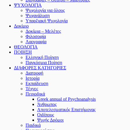
ΨΥΧΟΛΟΓΙΑ
Ψυχολογία για όλους
Ψυχανάλυση
Υπαρξιακή Ψυχολογία
Δοκίμιο
Δοκίμια – Μελέτες
Φιλοσοφία
Λαογραφία
ΘΕΟΛΟΓΙΑ
ΠΟΙΗΣΗ
Ελληνική Ποίηση
Παγκόσμια Ποίηση
ΔΙΑΦΟΡΕΣ ΚΑΤΗΓΟΡΙΕΣ
Διατροφή
Ιστορία
Εκπαίδευση
Τέχνες
Περιοδικά
Greek annual of Psychoanalysis
Άνθρωπος
Αποτελεσματικός Επιστήμονας
Οιδίπους
Ψυχής Δρόμοι
Παιδικά