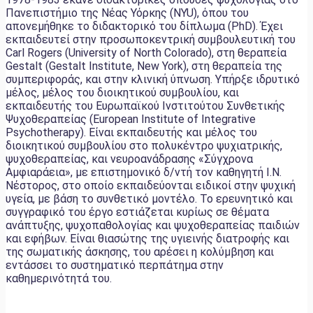
Πανεπιστήμιο της Νέας Υόρκης (NYU), όπου του
απονεμήθηκε το διδακτορικό του δίπλωμα (PhD). Έχει
εκπαιδευτεί στην προσωποκεντρική συμβουλευτική του
Carl Rogers (University of North Colorado), στη θεραπεία
Gestalt (Gestalt Institute, New York), στη θεραπεία της
συμπεριφοράς, και στην κλινική ύπνωση. Υπήρξε ιδρυτικό
μέλος, μέλος του διοικητικού συμβουλίου, και
εκπαιδευτής του Ευρωπαϊκού Ινστιτούτου Συνθετικής
Ψυχοθεραπείας (European Institute of Integrative
Psychotherapy). Είναι εκπαιδευτής και μέλος του
διοικητικού συμβουλίου στο πολυκέντρο ψυχιατρικής,
ψυχοθεραπείας, και νευροανάδρασης «Σύγχρονα
Αμφιαράεια», με επιστημονικό δ/ντή τον καθηγητή Ι.Ν.
Νέστορος, στο οποίο εκπαιδεύονται ειδικοί στην ψυχική
υγεία, με βάση το συνθετικό μοντέλο. Το ερευνητικό και
συγγραφικό του έργο εστιάζεται κυρίως σε θέματα
ανάπτυξης, ψυχοπαθολογίας και ψυχοθεραπείας παιδιών
και εφήβων. Είναι θιασώτης της υγιεινής διατροφής και
της σωματικής άσκησης, του αρέσει η κολύμβηση και
εντάσσει το συστηματικό περπάτημα στην
καθημερινότητά του.