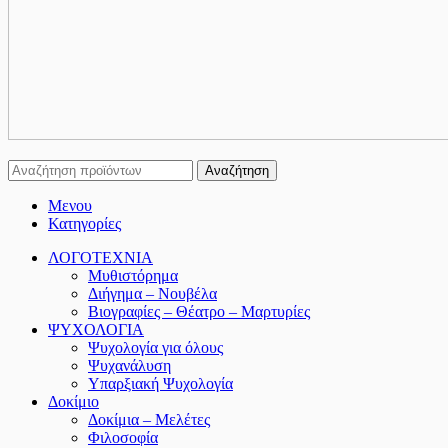
Αναζήτηση
Μενου
Κατηγορίες
ΛΟΓΟΤΕΧΝΙΑ
Μυθιστόρημα
Διήγημα – Νουβέλα
Βιογραφίες – Θέατρο – Μαρτυρίες
ΨΥΧΟΛΟΓΙΑ
Ψυχολογία για όλους
Ψυχανάλυση
Υπαρξιακή Ψυχολογία
Δοκίμιο
Δοκίμια – Μελέτες
Φιλοσοφία