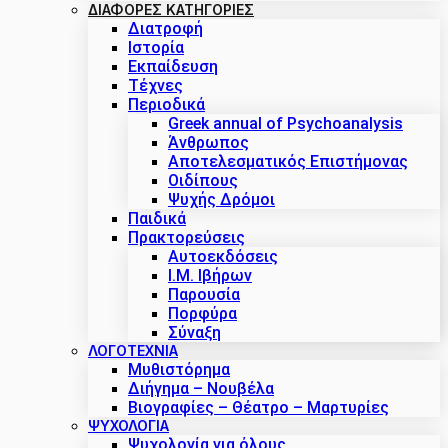
ΔΙΑΦΟΡΕΣ ΚΑΤΗΓΟΡΙΕΣ
Διατροφή
Ιστορία
Εκπαίδευση
Τέχνες
Περιοδικά
Greek annual of Psychoanalysis
Άνθρωπος
Αποτελεσματικός Επιστήμονας
Οιδίπους
Ψυχής Δρόμοι
Παιδικά
Πρακτoρεύσεις
Αυτοεκδόσεις
Ι.Μ. Ιβήρων
Παρουσία
Πορφύρα
Σύναξη
ΛΟΓΟΤΕΧΝΙΑ
Μυθιστόρημα
Διήγημα – Νουβέλα
Βιογραφίες – Θέατρο – Μαρτυρίες
ΨΥΧΟΛΟΓΙΑ
Ψυχολογία για όλους