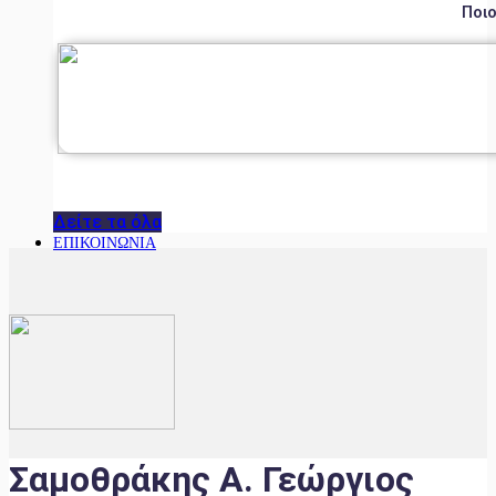
Ποιο
Δείτε τα όλα
ΕΠΙΚΟΙΝΩΝΙΑ
Σαμοθράκης Α. Γεώργιος