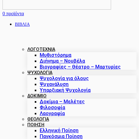
0
προϊόντα
ΒΙΒΛΙΑ
ΛΟΓΟΤΕΧΝΙΑ
Μυθιστόρημα
Διήγημα – Νουβέλα
Βιογραφίες – Θέατρο – Μαρτυρίες
ΨΥΧΟΛΟΓΙΑ
Ψυχολογία για όλους
Ψυχανάλυση
Υπαρξιακή Ψυχολογία
ΔΟΚΊΜΙΟ
Δοκίμια – Μελέτες
Φιλοσοφία
Λαογραφία
ΘΕΟΛΟΓΙΑ
ΠΟΙΗΣΗ
Ελληνική Ποίηση
Παγκόσμια Ποίηση