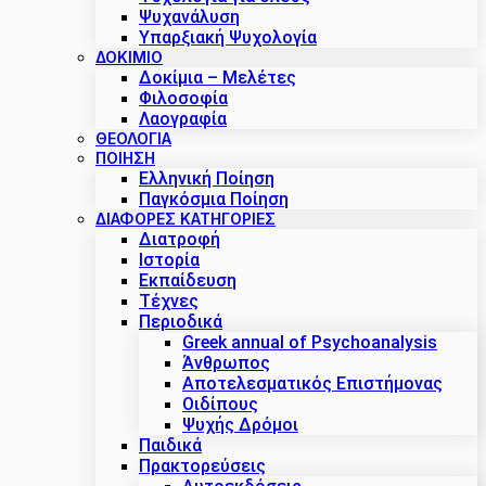
Ψυχανάλυση
Υπαρξιακή Ψυχολογία
ΔΟΚΊΜΙΟ
Δοκίμια – Μελέτες
Φιλοσοφία
Λαογραφία
ΘΕΟΛΟΓΙΑ
ΠΟΙΗΣΗ
Ελληνική Ποίηση
Παγκόσμια Ποίηση
ΔΙΑΦΟΡΕΣ ΚΑΤΗΓΟΡΙΕΣ
Διατροφή
Ιστορία
Εκπαίδευση
Τέχνες
Περιοδικά
Greek annual of Psychoanalysis
Άνθρωπος
Αποτελεσματικός Επιστήμονας
Οιδίπους
Ψυχής Δρόμοι
Παιδικά
Πρακτoρεύσεις