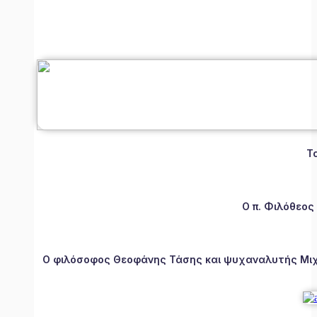
Τ
Ο π. Φιλόθεος
Ο φιλόσοφος Θεοφάνης Τάσης και ψυχαναλυτής Μιχάλ