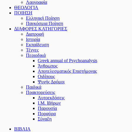
Λαογραφία
ΘΕΟΛΟΓΙΑ
ΠΟΙΗΣΗ
Ελληνική Ποίηση
Παγκόσμια Ποίηση
ΔΙΑΦΟΡΕΣ ΚΑΤΗΓΟΡΙΕΣ
Διατροφή
Ιστορία
Εκπαίδευση
Τέχνες
Περιοδικά
Greek annual of Psychoanalysis
Άνθρωπος
Αποτελεσματικός Επιστήμονας
Οιδίπους
Ψυχής Δρόμοι
Παιδικά
Πρακτoρεύσεις
Αυτοεκδόσεις
Ι.Μ. Ιβήρων
Παρουσία
Πορφύρα
Σύναξη
ΒΙΒΛΙΑ