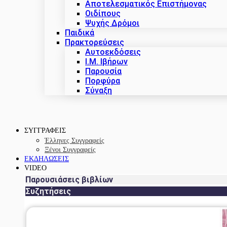
Αποτελεσματικός Επιστήμονας
Οιδίπους
Ψυχής Δρόμοι
Παιδικά
Πρακτoρεύσεις
Αυτοεκδόσεις
Ι.Μ. Ιβήρων
Παρουσία
Πορφύρα
Σύναξη
ΣΥΓΓΡΑΦΕΙΣ
Έλληνες Συγγραφείς
Ξένοι Συγγραφείς
ΕΚΔΗΛΩΣΕΙΣ
VIDEO
Παρουσιάσεις βιβλίων
Συζητήσεις