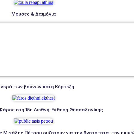
Μούσες & Δαιμόνια
 νερά των βουνών και η Κέρτεζη
 Φάρος στη 15η Διεθνή Έκθεση Θεσσαλονίκης
Μιχάλης Πέτρου συζητούν για την θνητότητα, την επιμέλ