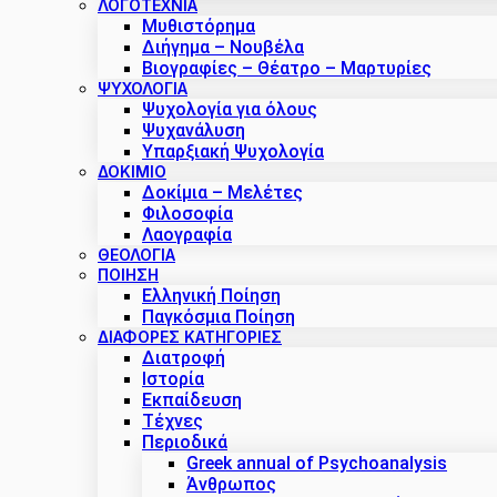
ΛΟΓΟΤΕΧΝΙΑ
Μυθιστόρημα
Διήγημα – Νουβέλα
Βιογραφίες – Θέατρο – Μαρτυρίες
ΨΥΧΟΛΟΓΙΑ
Ψυχολογία για όλους
Ψυχανάλυση
Υπαρξιακή Ψυχολογία
ΔΟΚΊΜΙΟ
Δοκίμια – Μελέτες
Φιλοσοφία
Λαογραφία
ΘΕΟΛΟΓΙΑ
ΠΟΙΗΣΗ
Ελληνική Ποίηση
Παγκόσμια Ποίηση
ΔΙΑΦΟΡΕΣ ΚΑΤΗΓΟΡΙΕΣ
Διατροφή
Ιστορία
Εκπαίδευση
Τέχνες
Περιοδικά
Greek annual of Psychoanalysis
Άνθρωπος