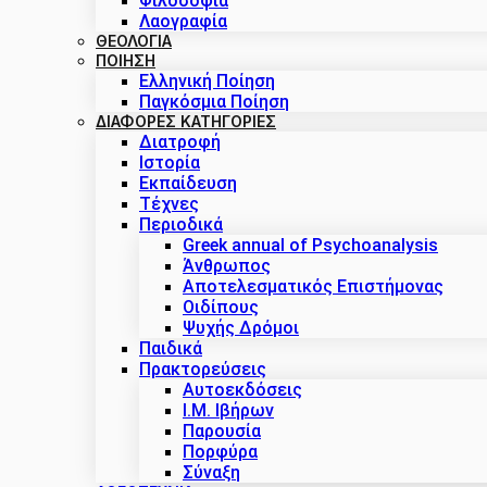
Φιλοσοφία
Λαογραφία
ΘΕΟΛΟΓΙΑ
ΠΟΙΗΣΗ
Ελληνική Ποίηση
Παγκόσμια Ποίηση
ΔΙΑΦΟΡΕΣ ΚΑΤΗΓΟΡΙΕΣ
Διατροφή
Ιστορία
Εκπαίδευση
Τέχνες
Περιοδικά
Greek annual of Psychoanalysis
Άνθρωπος
Αποτελεσματικός Επιστήμονας
Οιδίπους
Ψυχής Δρόμοι
Παιδικά
Πρακτoρεύσεις
Αυτοεκδόσεις
Ι.Μ. Ιβήρων
Παρουσία
Πορφύρα
Σύναξη