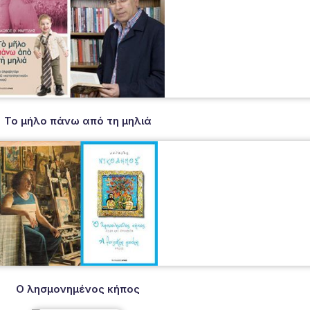
Το μήλο πάνω από τη μηλιά
Ο λησμονημένος κήπος