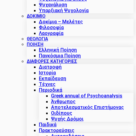
Ψυχανάλυση
Υπαρξιακή Ψυχολογία
ΔΟΚΊΜΙΟ
Δοκίμια – Μελέτες
Φιλοσοφία
Λαογραφία
ΘΕΟΛΟΓΙΑ
ΠΟΙΗΣΗ
Ελληνική Ποίηση
Παγκόσμια Ποίηση
ΔΙΑΦΟΡΕΣ ΚΑΤΗΓΟΡΙΕΣ
Διατροφή
Ιστορία
Εκπαίδευση
Τέχνες
Περιοδικά
Greek annual of Psychoanalysis
Άνθρωπος
Αποτελεσματικός Επιστήμονας
Οιδίπους
Ψυχής Δρόμοι
Παιδικά
Πρακτoρεύσεις