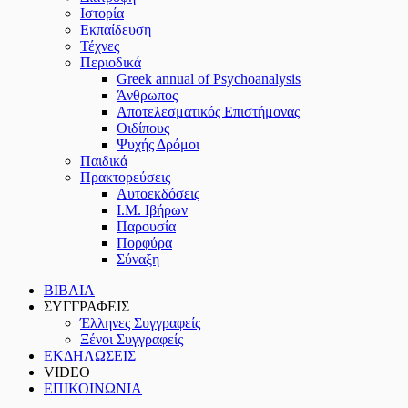
Ιστορία
Εκπαίδευση
Τέχνες
Περιοδικά
Greek annual of Psychoanalysis
Άνθρωπος
Αποτελεσματικός Επιστήμονας
Οιδίπους
Ψυχής Δρόμοι
Παιδικά
Πρακτoρεύσεις
Αυτοεκδόσεις
Ι.Μ. Ιβήρων
Παρουσία
Πορφύρα
Σύναξη
ΒΙΒΛΙΑ
ΣΥΓΓΡΑΦΕΙΣ
Έλληνες Συγγραφείς
Ξένοι Συγγραφείς
ΕΚΔΗΛΩΣΕΙΣ
VIDEO
ΕΠΙΚΟΙΝΩΝΙΑ