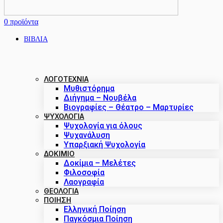
0
προϊόντα
ΒΙΒΛΙΑ
ΛΟΓΟΤΕΧΝΙΑ
Μυθιστόρημα
Διήγημα – Νουβέλα
Βιογραφίες – Θέατρο – Μαρτυρίες
ΨΥΧΟΛΟΓΙΑ
Ψυχολογία για όλους
Ψυχανάλυση
Υπαρξιακή Ψυχολογία
ΔΟΚΊΜΙΟ
Δοκίμια – Μελέτες
Φιλοσοφία
Λαογραφία
ΘΕΟΛΟΓΙΑ
ΠΟΙΗΣΗ
Ελληνική Ποίηση
Παγκόσμια Ποίηση