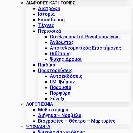
ΔΙΑΦΟΡΕΣ ΚΑΤΗΓΟΡΙΕΣ
Διατροφή
Ιστορία
Εκπαίδευση
Τέχνες
Περιοδικά
Greek annual of Psychoanalysis
Άνθρωπος
Αποτελεσματικός Επιστήμονας
Οιδίπους
Ψυχής Δρόμοι
Παιδικά
Πρακτoρεύσεις
Αυτοεκδόσεις
Ι.Μ. Ιβήρων
Παρουσία
Πορφύρα
Σύναξη
ΛΟΓΟΤΕΧΝΙΑ
Μυθιστόρημα
Διήγημα – Νουβέλα
Βιογραφίες – Θέατρο – Μαρτυρίες
ΨΥΧΟΛΟΓΙΑ
Ψυχολογία για όλους