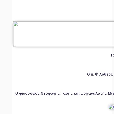
Τ
Ο π. Φιλόθεος
Ο φιλόσοφος Θεοφάνης Τάσης και ψυχαναλυτής Μιχάλ