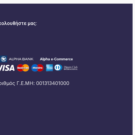
κολουθήστε μας:
ριθμός Γ.Ε.ΜΗ: 001313401000