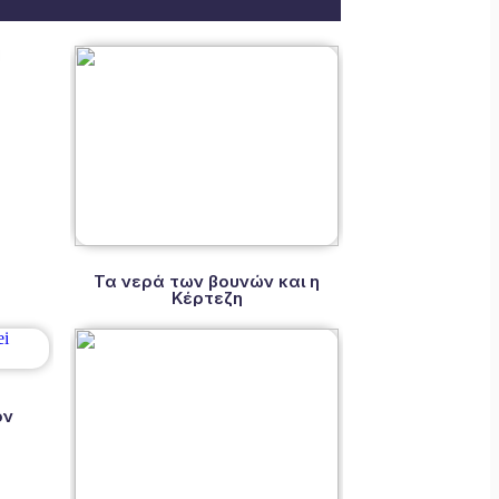
α
Τα νερά των βουνών και η
Κέρτεζη
ον