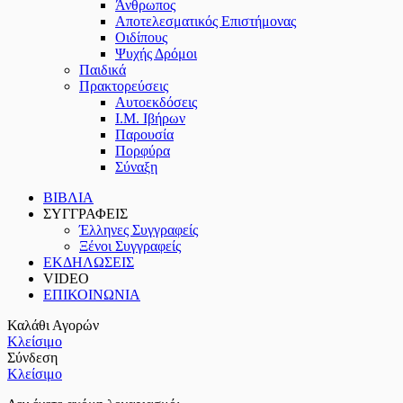
Άνθρωπος
Αποτελεσματικός Επιστήμονας
Οιδίπους
Ψυχής Δρόμοι
Παιδικά
Πρακτoρεύσεις
Αυτοεκδόσεις
Ι.Μ. Ιβήρων
Παρουσία
Πορφύρα
Σύναξη
ΒΙΒΛΙΑ
ΣΥΓΓΡΑΦΕΙΣ
Έλληνες Συγγραφείς
Ξένοι Συγγραφείς
ΕΚΔΗΛΩΣΕΙΣ
VIDEO
ΕΠΙΚΟΙΝΩΝΙΑ
Καλάθι Αγορών
Κλείσιμο
Σύνδεση
Κλείσιμο