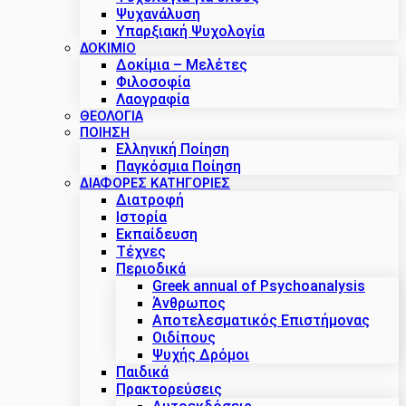
Ψυχανάλυση
Υπαρξιακή Ψυχολογία
ΔΟΚΊΜΙΟ
Δοκίμια – Μελέτες
Φιλοσοφία
Λαογραφία
ΘΕΟΛΟΓΙΑ
ΠΟΙΗΣΗ
Ελληνική Ποίηση
Παγκόσμια Ποίηση
ΔΙΑΦΟΡΕΣ ΚΑΤΗΓΟΡΙΕΣ
Διατροφή
Ιστορία
Εκπαίδευση
Τέχνες
Περιοδικά
Greek annual of Psychoanalysis
Άνθρωπος
Αποτελεσματικός Επιστήμονας
Οιδίπους
Ψυχής Δρόμοι
Παιδικά
Πρακτoρεύσεις