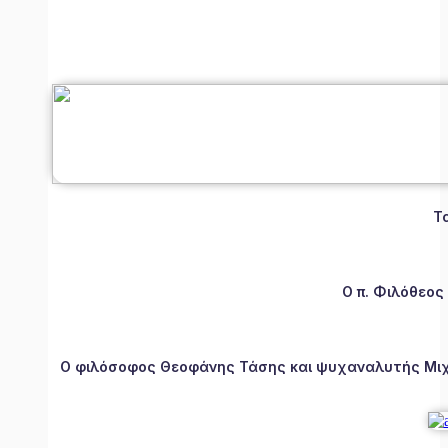
Τ
Ο π. Φιλόθεος
Ο φιλόσοφος Θεοφάνης Τάσης και ψυχαναλυτής Μιχάλ