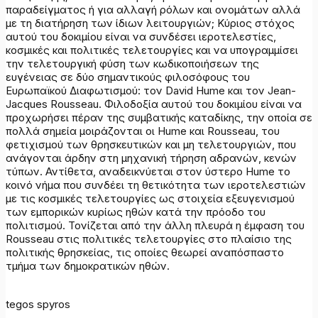
παραδείγματος ή για αλλαγή ρόλων και ονομάτων αλλά
με τη διατήρηση των ίδιων λειτουργιών; Κύριος στόχος
αυτού του δοκιμίου είναι να συνδέσει ιεροτελεστίες,
κοσμικές και πολιτικές τελετουργίες και να υπογραμμίσει
την τελετουργική φύση των κωδικοποιήσεων της
ευγένειας σε δύο σημαντικούς φιλοσόφους του
Ευρωπαϊκού Διαφωτισμού: τον David Hume και τον Jean-
Jacques Rousseau. Φιλοδοξία αυτού του δοκιμίου είναι να
προχωρήσει πέραν της συμβατικής καταδίκης, την οποία σε
πολλά σημεία μοιράζονται οι Hume και Rousseau, του
φετιχισμού των θρησκευτικών και μη τελετουργιών, που
ανάγονται άρδην στη μηχανική τήρηση αδρανών, κενών
τύπων. Αντίθετα, αναδεικνύεται στον ύστερο Hume το
κοινό νήμα που συνδέει τη θετικότητα των ιεροτελεστιών
με τις κοσμικές τελετουργίες ως στοιχεία εξευγενισμού
των εμπορικών κυρίως ηθών κατά την πρόοδο του
πολιτισμού. Τονίζεται από την άλλη πλευρά η έμφαση του
Rousseau στις πολιτικές τελετουργίες στο πλαίσιο της
πολιτικής θρησκείας, τις οποίες θεωρεί αναπόσπαστο
τμήμα των δημοκρατικών ηθών.
tegos spyros