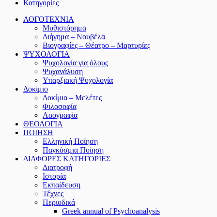
Κατηγορίες
ΛΟΓΟΤΕΧΝΙΑ
Μυθιστόρημα
Διήγημα – Νουβέλα
Βιογραφίες – Θέατρο – Μαρτυρίες
ΨΥΧΟΛΟΓΙΑ
Ψυχολογία για όλους
Ψυχανάλυση
Υπαρξιακή Ψυχολογία
Δοκίμιο
Δοκίμια – Μελέτες
Φιλοσοφία
Λαογραφία
ΘΕΟΛΟΓΙΑ
ΠΟΙΗΣΗ
Ελληνική Ποίηση
Παγκόσμια Ποίηση
ΔΙΑΦΟΡΕΣ ΚΑΤΗΓΟΡΙΕΣ
Διατροφή
Ιστορία
Εκπαίδευση
Τέχνες
Περιοδικά
Greek annual of Psychoanalysis