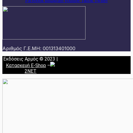
Facebook
Instagram
Youtube
Tiktok
Twitter
Αριθμός Γ.Ε.ΜΗ: 001313401000
Εκδόσεις Αρμός © 2023 |
Κατασκευή E-Shop
–
2NET