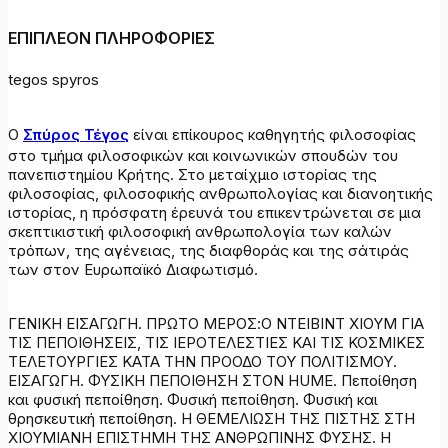
ΕΠΙΠΛΕΟΝ ΠΛΗΡΟΦΟΡΙΕΣ
tegos spyros
Ο
Σπύρος Τέγος
είναι επίκουρος καθηγητής φιλοσοφίας
στο τμήμα φιλοσοφικών και κοινωνικών σπουδών του
πανεπιστημίου Κρήτης. Στο μεταίχμιο ιστορίας της
φιλοσοφίας, φιλοσοφικής ανθρωπολογίας και διανοητικής
ιστορίας, η πρόσφατη έρευνά του επικεντρώνεται σε μια
σκεπτικιστική φιλοσοφική ανθρωπολογία των καλών
τρόπων, της αγένειας, της διαφθοράς και της σάτιράς
των στον Ευρωπαϊκό Διαφωτισμό.
ΓΕΝΙΚΗ ΕΙΣΑΓΩΓΗ. ΠΡΩΤΟ ΜΕΡΟΣ:Ο ΝΤΕΙΒΙΝΤ ΧΙΟΥΜ ΓΙΑ
ΤΙΣ ΠΕΠΟΙΘΗΣΕΙΣ, ΤΙΣ ΙΕΡΟΤΕΛΕΣΤΙΕΣ ΚΑΙ ΤΙΣ ΚΟΣΜΙΚΕΣ
ΤΕΛΕΤΟΥΡΓΙΕΣ ΚΑΤΑ ΤΗΝ ΠΡΟΟΔΟ ΤΟΥ ΠΟΛΙΤΙΣΜΟΥ.
ΕΙΣΑΓΩΓΗ. ΦΥΣΙΚΗ ΠΕΠΟΙΘΗΣΗ ΣΤΟΝ HUME. Πεποίθηση
και φυσική πεποίθηση. Φυσική πεποίθηση. Φυσική και
θρησκευτική πεποίθηση. Η ΘΕΜΕΛΙΩΣΗ ΤΗΣ ΠΙΣΤΗΣ ΣΤΗ
ΧΙΟΥΜΙΑΝΗ ΕΠΙΣΤΗΜΗ ΤΗΣ ΑΝΘΡΩΠΙΝΗΣ ΦΥΣΗΣ. Η