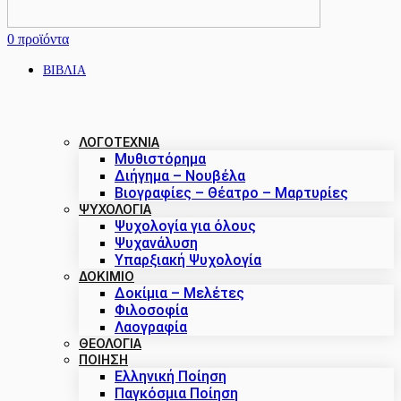
0
προϊόντα
ΒΙΒΛΙΑ
ΛΟΓΟΤΕΧΝΙΑ
Μυθιστόρημα
Διήγημα – Νουβέλα
Βιογραφίες – Θέατρο – Μαρτυρίες
ΨΥΧΟΛΟΓΙΑ
Ψυχολογία για όλους
Ψυχανάλυση
Υπαρξιακή Ψυχολογία
ΔΟΚΊΜΙΟ
Δοκίμια – Μελέτες
Φιλοσοφία
Λαογραφία
ΘΕΟΛΟΓΙΑ
ΠΟΙΗΣΗ
Ελληνική Ποίηση
Παγκόσμια Ποίηση