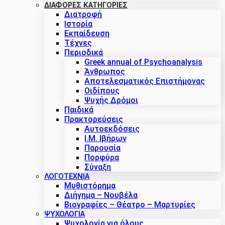
ΔΙΑΦΟΡΕΣ ΚΑΤΗΓΟΡΙΕΣ
Διατροφή
Ιστορία
Εκπαίδευση
Τέχνες
Περιοδικά
Greek annual of Psychoanalysis
Άνθρωπος
Αποτελεσματικός Επιστήμονας
Οιδίπους
Ψυχής Δρόμοι
Παιδικά
Πρακτoρεύσεις
Αυτοεκδόσεις
Ι.Μ. Ιβήρων
Παρουσία
Πορφύρα
Σύναξη
ΛΟΓΟΤΕΧΝΙΑ
Μυθιστόρημα
Διήγημα – Νουβέλα
Βιογραφίες – Θέατρο – Μαρτυρίες
ΨΥΧΟΛΟΓΙΑ
Ψυχολογία για όλους