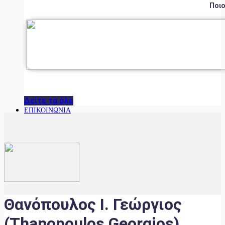
Ποιο
Δείτε τα όλα
ΕΠΙΚΟΙΝΩΝΙΑ
Θανόπουλος Ι. Γεώργιος
(Thanopoulos Georgios)