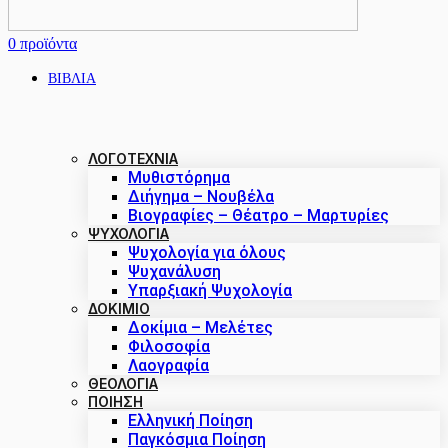
0
προϊόντα
ΒΙΒΛΙΑ
ΛΟΓΟΤΕΧΝΙΑ
Μυθιστόρημα
Διήγημα – Νουβέλα
Βιογραφίες – Θέατρο – Μαρτυρίες
ΨΥΧΟΛΟΓΙΑ
Ψυχολογία για όλους
Ψυχανάλυση
Υπαρξιακή Ψυχολογία
ΔΟΚΊΜΙΟ
Δοκίμια – Μελέτες
Φιλοσοφία
Λαογραφία
ΘΕΟΛΟΓΙΑ
ΠΟΙΗΣΗ
Ελληνική Ποίηση
Παγκόσμια Ποίηση