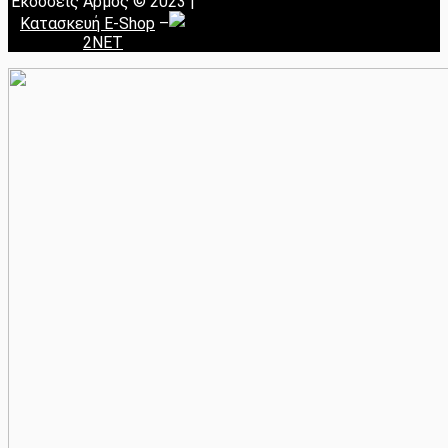
Εκδόσεις Αρμός © 2023 |
Κατασκευή E-Shop
–
2NET