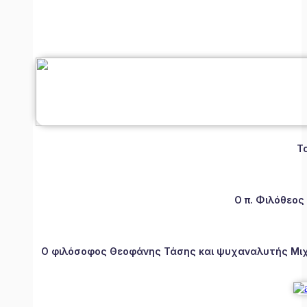
Τ
Ο π. Φιλόθεος
Ο φιλόσοφος Θεοφάνης Τάσης και ψυχαναλυτής Μιχάλ