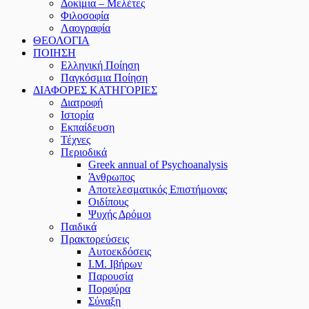
Δοκίμια – Μελέτες
Φιλοσοφία
Λαογραφία
ΘΕΟΛΟΓΙΑ
ΠΟΙΗΣΗ
Ελληνική Ποίηση
Παγκόσμια Ποίηση
ΔΙΑΦΟΡΕΣ ΚΑΤΗΓΟΡΙΕΣ
Διατροφή
Ιστορία
Εκπαίδευση
Τέχνες
Περιοδικά
Greek annual of Psychoanalysis
Άνθρωπος
Αποτελεσματικός Επιστήμονας
Οιδίπους
Ψυχής Δρόμοι
Παιδικά
Πρακτoρεύσεις
Αυτοεκδόσεις
Ι.Μ. Ιβήρων
Παρουσία
Πορφύρα
Σύναξη