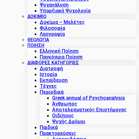
Ψυχανάλυση
Υπαρξιακή Ψυχολογία
ΔΟΚΊΜΙΟ
Δοκίμια – Μελέτες
Φιλοσοφία
Λαογραφία
ΘΕΟΛΟΓΙΑ
ΠΟΙΗΣΗ
Ελληνική Ποίηση
Παγκόσμια Ποίηση
ΔΙΑΦΟΡΕΣ ΚΑΤΗΓΟΡΙΕΣ
Διατροφή
Ιστορία
Εκπαίδευση
Τέχνες
Περιοδικά
Greek annual of Psychoanalysis
Άνθρωπος
Αποτελεσματικός Επιστήμονας
Οιδίπους
Ψυχής Δρόμοι
Παιδικά
Πρακτoρεύσεις