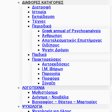
ΔΙΑΦΟΡΕΣ ΚΑΤΗΓΟΡΙΕΣ
Διατροφή
Ιστορία
Εκπαίδευση
Τέχνες
Περιοδικά
Greek annual of Psychoanalysis
Άνθρωπος
Αποτελεσματικός Επιστήμονας
Οιδίπους
Ψυχής Δρόμοι
Παιδικά
Πρακτoρεύσεις
Αυτοεκδόσεις
Ι.Μ. Ιβήρων
Παρουσία
Πορφύρα
Σύναξη
ΛΟΓΟΤΕΧΝΙΑ
Μυθιστόρημα
Διήγημα – Νουβέλα
Βιογραφίες – Θέατρο – Μαρτυρίες
ΨΥΧΟΛΟΓΙΑ
Ψυχολογία για όλους