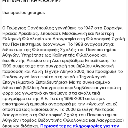
ΕΠΙΠΛΕΟΝ ΠΛΗΡΟΦΟΡΙΕΣ
thanopoulos georgios
Ο Γεώργιος Θανόπουλος γεννήθηκε το 1947 στο Σαρακήνι
Ηραίας Αρκαδίας. Σπούδασε Μεσαιωνική και Νεώτερη
Ελληνική Φιλολογία και Λαογραφία στη Φιλοσοφική Σχολή
του Πανεπιστημίου Ιωαννίνων. Το 1988 αναγορεύτηκε
διδάκτωρ της Φιλοσοφικής Σχολής του Πανεπιστημίου
Αθηνών. Υπηρέτησε ως Καθηγητής Φιλόλογος και
διευθυντής Λυκείου στη Δευτεροβάθμια Εκπαίδευση. Το
1999 συμμετείχε στη συγγραφή του βιβλίου «Αγροτική
παράδοση και Λαϊκή Τέχνη» Αθήνα 2000, που προκήρυξε το
Παιδαγωγικό Ινστιτούτο στη σειρά «Τεχνολογικά
Επαγγελματικά Εκπαιδευτήρια» Με το συγκεκριμένο
διδακτικό βιβλίο η Λαογραφία περιλαμβάνεται για πρώτη
φορά ως γνωστικό αντικείμενο στα αναλυτικά
προγράμματα της Δ.Ε. Τα έτη 1999-2001 απέκτησε
επιστημονική εμπειρία αναφορικά με την «Ανοικτή και εξ
αποστάσεως Εκπαίδευση». Το 2006 εξελέγη Λέκτορας
Λαογραφίας στη Φιλοσοφική Σχολή του Πανεπιστημίου
Αθηνών (τομέας Βυζαντινής Φιλολογίας και Λαογραφίας)
όπου και διδάσκει.
Περισσότερες πληροφορίες για τον