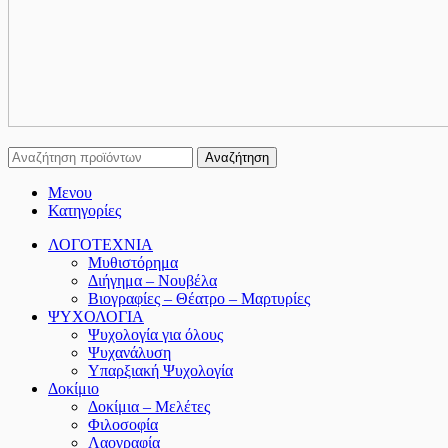
Αναζήτηση
Μενου
Κατηγορίες
ΛΟΓΟΤΕΧΝΙΑ
Μυθιστόρημα
Διήγημα – Νουβέλα
Βιογραφίες – Θέατρο – Μαρτυρίες
ΨΥΧΟΛΟΓΙΑ
Ψυχολογία για όλους
Ψυχανάλυση
Υπαρξιακή Ψυχολογία
Δοκίμιο
Δοκίμια – Μελέτες
Φιλοσοφία
Λαογραφία