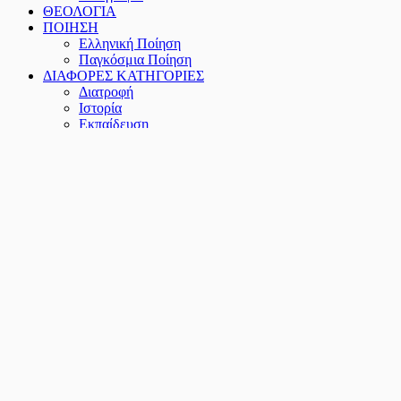
ΘΕΟΛΟΓΙΑ
ΠΟΙΗΣΗ
Ελληνική Ποίηση
Παγκόσμια Ποίηση
ΔΙΑΦΟΡΕΣ ΚΑΤΗΓΟΡΙΕΣ
Διατροφή
Ιστορία
Εκπαίδευση
Τέχνες
Περιοδικά
Greek annual of Psychoanalysis
Άνθρωπος
Αποτελεσματικός Επιστήμονας
Οιδίπους
Ψυχής Δρόμοι
Παιδικά
Πρακτoρεύσεις
Αυτοεκδόσεις
Ι.Μ. Ιβήρων
Παρουσία
Πορφύρα
Σύναξη
ΒΙΒΛΙΑ
ΣΥΓΓΡΑΦΕΙΣ