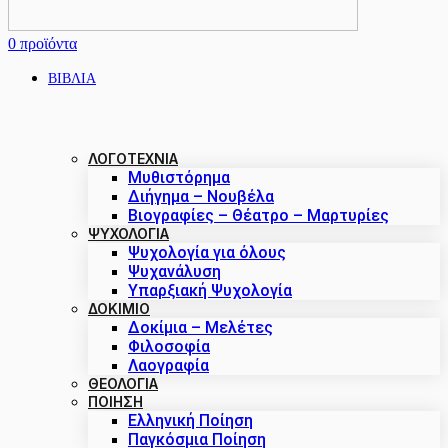
0
προϊόντα
ΒΙΒΛΙΑ
ΛΟΓΟΤΕΧΝΙΑ
Μυθιστόρημα
Διήγημα – Νουβέλα
Βιογραφίες – Θέατρο – Μαρτυρίες
ΨΥΧΟΛΟΓΙΑ
Ψυχολογία για όλους
Ψυχανάλυση
Υπαρξιακή Ψυχολογία
ΔΟΚΊΜΙΟ
Δοκίμια – Μελέτες
Φιλοσοφία
Λαογραφία
ΘΕΟΛΟΓΙΑ
ΠΟΙΗΣΗ
Ελληνική Ποίηση
Παγκόσμια Ποίηση