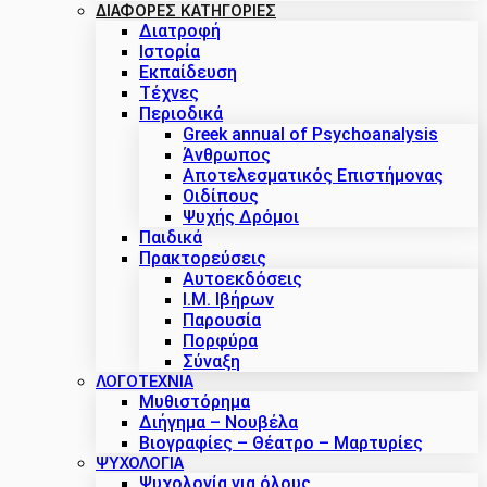
ΔΙΑΦΟΡΕΣ ΚΑΤΗΓΟΡΙΕΣ
Διατροφή
Ιστορία
Εκπαίδευση
Τέχνες
Περιοδικά
Greek annual of Psychoanalysis
Άνθρωπος
Αποτελεσματικός Επιστήμονας
Οιδίπους
Ψυχής Δρόμοι
Παιδικά
Πρακτoρεύσεις
Αυτοεκδόσεις
Ι.Μ. Ιβήρων
Παρουσία
Πορφύρα
Σύναξη
ΛΟΓΟΤΕΧΝΙΑ
Μυθιστόρημα
Διήγημα – Νουβέλα
Βιογραφίες – Θέατρο – Μαρτυρίες
ΨΥΧΟΛΟΓΙΑ
Ψυχολογία για όλους