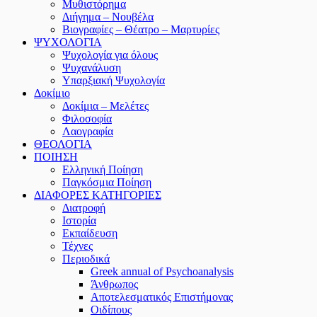
Μυθιστόρημα
Διήγημα – Νουβέλα
Βιογραφίες – Θέατρο – Μαρτυρίες
ΨΥΧΟΛΟΓΙΑ
Ψυχολογία για όλους
Ψυχανάλυση
Υπαρξιακή Ψυχολογία
Δοκίμιο
Δοκίμια – Μελέτες
Φιλοσοφία
Λαογραφία
ΘΕΟΛΟΓΙΑ
ΠΟΙΗΣΗ
Ελληνική Ποίηση
Παγκόσμια Ποίηση
ΔΙΑΦΟΡΕΣ ΚΑΤΗΓΟΡΙΕΣ
Διατροφή
Ιστορία
Εκπαίδευση
Τέχνες
Περιοδικά
Greek annual of Psychoanalysis
Άνθρωπος
Αποτελεσματικός Επιστήμονας
Οιδίπους