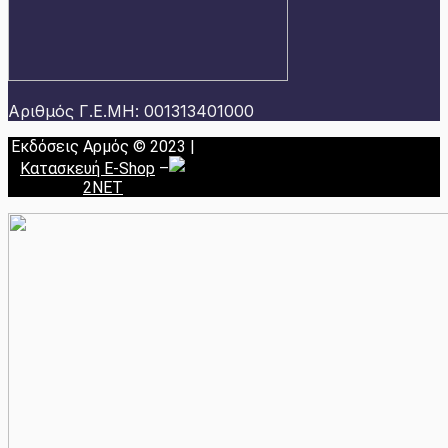
Αριθμός Γ.Ε.ΜΗ: 001313401000
Εκδόσεις Αρμός © 2023 |
Κατασκευή E-Shop
–
2NET