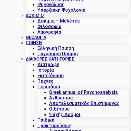
Ψυχανάλυση
Υπαρξιακή Ψυχολογία
ΔΟΚΊΜΙΟ
Δοκίμια – Μελέτες
Φιλοσοφία
Λαογραφία
ΘΕΟΛΟΓΙΑ
ΠΟΙΗΣΗ
Ελληνική Ποίηση
Παγκόσμια Ποίηση
ΔΙΑΦΟΡΕΣ ΚΑΤΗΓΟΡΙΕΣ
Διατροφή
Ιστορία
Εκπαίδευση
Τέχνες
Περιοδικά
Greek annual of Psychoanalysis
Άνθρωπος
Αποτελεσματικός Επιστήμονας
Οιδίπους
Ψυχής Δρόμοι
Παιδικά
Πρακτoρεύσεις