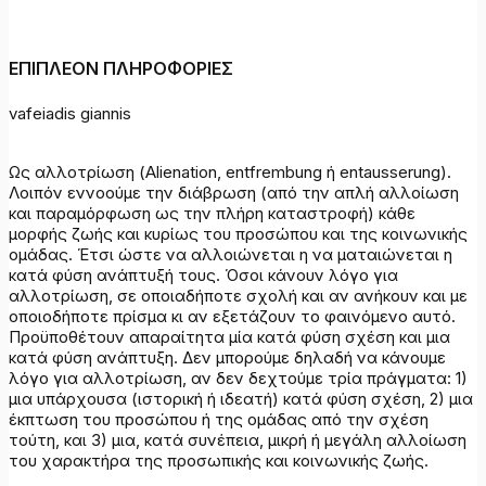
ΕΠΙΠΛΕΟΝ ΠΛΗΡΟΦΟΡΙΕΣ
vafeiadis giannis
Ως αλλοτρίωση (Alienation, entfrembung ή entausserung).
Λοιπόν εννοούμε την διάβρωση (από την απλή αλλοίωση
και παραμόρφωση ως την πλήρη καταστροφή) κάθε
μορφής ζωής και κυρίως του προσώπου και της κοινωνικής
ομάδας. Έτσι ώστε να αλλοιώνεται η να ματαιώνεται η
κατά φύση ανάπτυξή τους. Όσοι κάνουν λόγο για
αλλοτρίωση, σε οποιαδήποτε σχολή και αν ανήκουν και με
οποιοδήποτε πρίσμα κι αν εξετάζουν το φαινόμενο αυτό.
Προϋποθέτουν απαραίτητα μία κατά φύση σχέση και μια
κατά φύση ανάπτυξη. Δεν μπορούμε δηλαδή να κάνουμε
λόγο για αλλοτρίωση, αν δεν δεχτούμε τρία πράγματα: 1)
μια υπάρχουσα (ιστορική ή ιδεατή) κατά φύση σχέση, 2) μια
έκπτωση του προσώπου ή της ομάδας από την σχέση
τούτη, και 3) μια, κατά συνέπεια, μικρή ή μεγάλη αλλοίωση
του χαρακτήρα της προσωπικής και κοινωνικής ζωής.