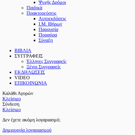
Ψυχής Δρόμοι
Παιδικά
Πρακτoρεύσεις
Αυτοεκδόσεις
Ι.Μ. Ιβήρων
Παρουσία
Πορφύρα
Σύναξη
ΒΙΒΛΙΑ
ΣΥΓΓΡΑΦΕΙΣ
Έλληνες Συγγραφείς
Ξένοι Συγγραφείς
ΕΚΔΗΛΩΣΕΙΣ
VIDEO
ΕΠΙΚΟΙΝΩΝΙΑ
Καλάθι Αγορών
Κλείσιμο
Σύνδεση
Κλείσιμο
Δεν έχετε ακόμη λογαριασμό;
Δημιουργία λογαριασμού