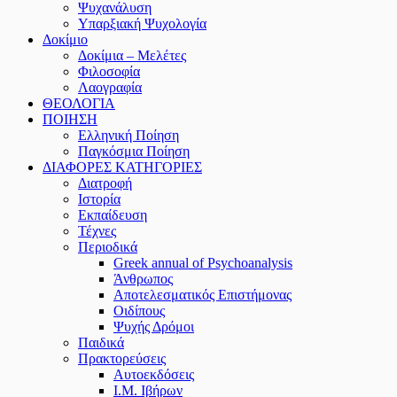
Ψυχανάλυση
Υπαρξιακή Ψυχολογία
Δοκίμιο
Δοκίμια – Μελέτες
Φιλοσοφία
Λαογραφία
ΘΕΟΛΟΓΙΑ
ΠΟΙΗΣΗ
Ελληνική Ποίηση
Παγκόσμια Ποίηση
ΔΙΑΦΟΡΕΣ ΚΑΤΗΓΟΡΙΕΣ
Διατροφή
Ιστορία
Εκπαίδευση
Τέχνες
Περιοδικά
Greek annual of Psychoanalysis
Άνθρωπος
Αποτελεσματικός Επιστήμονας
Οιδίπους
Ψυχής Δρόμοι
Παιδικά
Πρακτoρεύσεις
Αυτοεκδόσεις
Ι.Μ. Ιβήρων