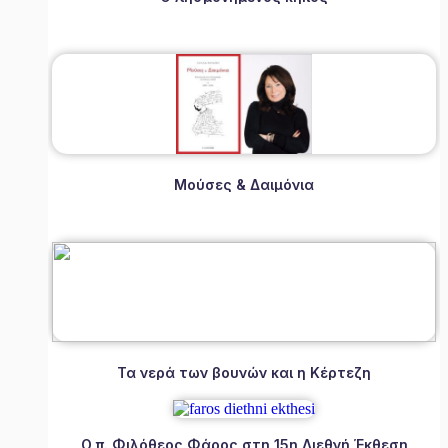
Μούσες & Δαιμόνια
Τα νερά των βουνών και η Κέρτεζη
Ο π. Φιλόθεος Φάρος στη 15η Διεθνή Έκθεση