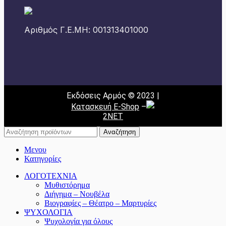
Αριθμός Γ.Ε.ΜΗ: 001313401000
Εκδόσεις Αρμός © 2023 |
Κατασκευή E-Shop
–
2NET
Αναζήτηση
Μενου
Κατηγορίες
ΛΟΓΟΤΕΧΝΙΑ
Μυθιστόρημα
Διήγημα – Νουβέλα
Βιογραφίες – Θέατρο – Μαρτυρίες
ΨΥΧΟΛΟΓΙΑ
Ψυχολογία για όλους