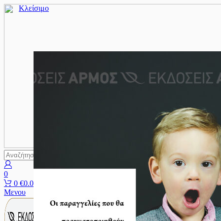
Κλείσιμο
Αναζήτηση
0
0
€
0.00
Μενου