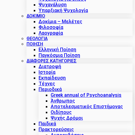
Ψυχανάλυση
Υπαρξιακή Ψυχολογία
ΔΟΚΊΜΙΟ
Δοκίμια – Μελέτες
Φιλοσοφία
Λαογραφία
ΘΕΟΛΟΓΙΑ
ΠΟΙΗΣΗ
Ελληνική Ποίηση
Παγκόσμια Ποίηση
ΔΙΑΦΟΡΕΣ ΚΑΤΗΓΟΡΙΕΣ
Διατροφή
Ιστορία
Εκπαίδευση
Τέχνες
Περιοδικά
Greek annual of Psychoanalysis
Άνθρωπος
Αποτελεσματικός Επιστήμονας
Οιδίπους
Ψυχής Δρόμοι
Παιδικά
Πρακτoρεύσεις