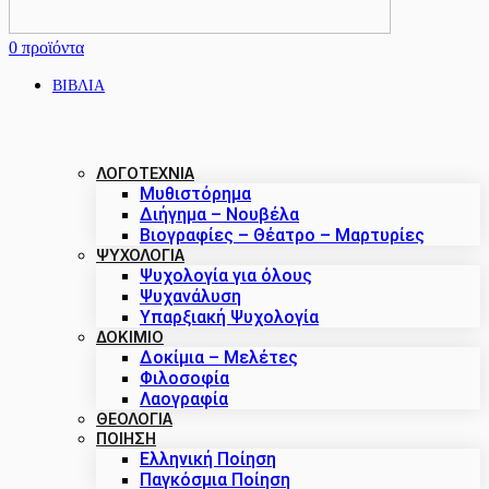
0
προϊόντα
ΒΙΒΛΙΑ
ΛΟΓΟΤΕΧΝΙΑ
Μυθιστόρημα
Διήγημα – Νουβέλα
Βιογραφίες – Θέατρο – Μαρτυρίες
ΨΥΧΟΛΟΓΙΑ
Ψυχολογία για όλους
Ψυχανάλυση
Υπαρξιακή Ψυχολογία
ΔΟΚΊΜΙΟ
Δοκίμια – Μελέτες
Φιλοσοφία
Λαογραφία
ΘΕΟΛΟΓΙΑ
ΠΟΙΗΣΗ
Ελληνική Ποίηση
Παγκόσμια Ποίηση