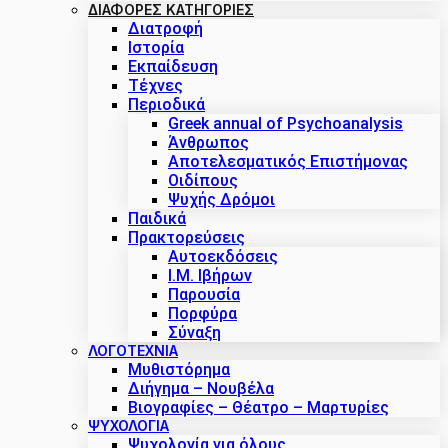
ΔΙΑΦΟΡΕΣ ΚΑΤΗΓΟΡΙΕΣ
Διατροφή
Ιστορία
Εκπαίδευση
Τέχνες
Περιοδικά
Greek annual of Psychoanalysis
Άνθρωπος
Αποτελεσματικός Επιστήμονας
Οιδίπους
Ψυχής Δρόμοι
Παιδικά
Πρακτoρεύσεις
Αυτοεκδόσεις
Ι.Μ. Ιβήρων
Παρουσία
Πορφύρα
Σύναξη
ΛΟΓΟΤΕΧΝΙΑ
Μυθιστόρημα
Διήγημα – Νουβέλα
Βιογραφίες – Θέατρο – Μαρτυρίες
ΨΥΧΟΛΟΓΙΑ
Ψυχολογία για όλους