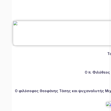
Τ
Ο π. Φιλόθεος
Ο φιλόσοφος Θεοφάνης Τάσης και ψυχαναλυτής Μιχάλ