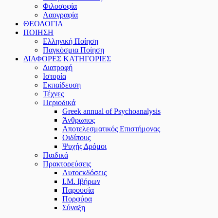
Φιλοσοφία
Λαογραφία
ΘΕΟΛΟΓΙΑ
ΠΟΙΗΣΗ
Ελληνική Ποίηση
Παγκόσμια Ποίηση
ΔΙΑΦΟΡΕΣ ΚΑΤΗΓΟΡΙΕΣ
Διατροφή
Ιστορία
Εκπαίδευση
Τέχνες
Περιοδικά
Greek annual of Psychoanalysis
Άνθρωπος
Αποτελεσματικός Επιστήμονας
Οιδίπους
Ψυχής Δρόμοι
Παιδικά
Πρακτoρεύσεις
Αυτοεκδόσεις
Ι.Μ. Ιβήρων
Παρουσία
Πορφύρα
Σύναξη