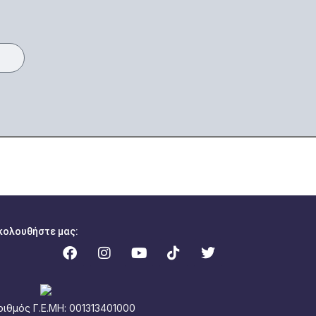
κολουθήστε μας:
ριθμός Γ.Ε.ΜΗ: 001313401000