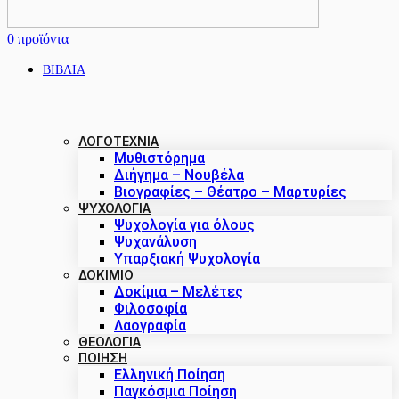
0
προϊόντα
ΒΙΒΛΙΑ
ΛΟΓΟΤΕΧΝΙΑ
Μυθιστόρημα
Διήγημα – Νουβέλα
Βιογραφίες – Θέατρο – Μαρτυρίες
ΨΥΧΟΛΟΓΙΑ
Ψυχολογία για όλους
Ψυχανάλυση
Υπαρξιακή Ψυχολογία
ΔΟΚΊΜΙΟ
Δοκίμια – Μελέτες
Φιλοσοφία
Λαογραφία
ΘΕΟΛΟΓΙΑ
ΠΟΙΗΣΗ
Ελληνική Ποίηση
Παγκόσμια Ποίηση