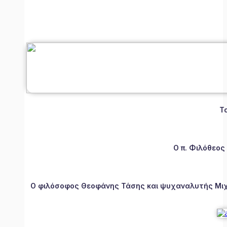
Τ
Ο π. Φιλόθεος
Ο φιλόσοφος Θεοφάνης Τάσης και ψυχαναλυτής Μιχάλ