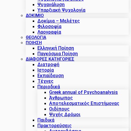
Ψυχανάλυση
Υπαρξιακή Ψυχολογία
ΔΟΚΊΜΙΟ
Δοκίμια – Μελέτες
Φιλοσοφία
Λαογραφία
ΘΕΟΛΟΓΙΑ
ΠΟΙΗΣΗ
Ελληνική Ποίηση
Παγκόσμια Ποίηση
ΔΙΑΦΟΡΕΣ ΚΑΤΗΓΟΡΙΕΣ
Διατροφή
Ιστορία
Εκπαίδευση
Τέχνες
Περιοδικά
Greek annual of Psychoanalysis
Άνθρωπος
Αποτελεσματικός Επιστήμονας
Οιδίπους
Ψυχής Δρόμοι
Παιδικά
Πρακτoρεύσεις