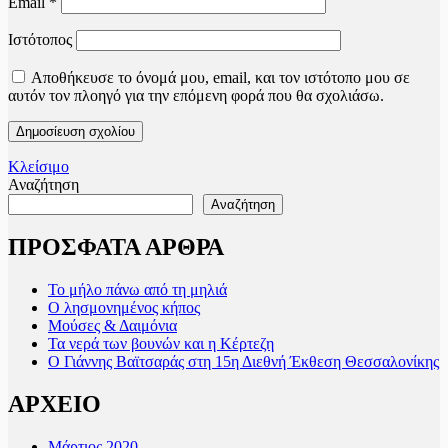
Email
*
Ιστότοπος
Αποθήκευσε το όνομά μου, email, και τον ιστότοπο μου σε
αυτόν τον πλοηγό για την επόμενη φορά που θα σχολιάσω.
Κλείσιμο
Αναζήτηση
Αναζήτηση
ΠΡΟΣΦΑΤΑ ΑΡΘΡΑ
Το μήλο πάνω από τη μηλιά
Ο λησμονημένος κήπος
Μούσες & Δαιμόνια
Τα νερά των βουνών και η Κέρτεζη
Ο Γιάννης Βαϊτσαράς στη 15η Διεθνή Έκθεση Θεσσαλονίκης
ΑΡΧΕΙΟ
Μάρτιος 2020