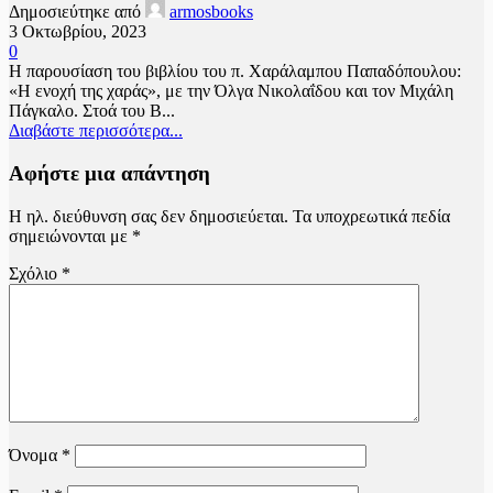
Δημοσιεύτηκε από
armosbooks
3 Οκτωβρίου, 2023
0
Η παρουσίαση του βιβλίου του π. Χαράλαμπου Παπαδόπουλου:
«Η ενοχή της χαράς», με την Όλγα Νικολαΐδου και τον Μιχάλη
Πάγκαλο. Στοά του Β...
Διαβάστε περισσότερα...
Αφήστε μια απάντηση
Η ηλ. διεύθυνση σας δεν δημοσιεύεται.
Τα υποχρεωτικά πεδία
σημειώνονται με
*
Σχόλιο
*
Όνομα
*