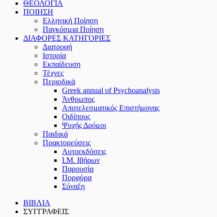
ΘΕΟΛΟΓΙΑ
ΠΟΙΗΣΗ
Ελληνική Ποίηση
Παγκόσμια Ποίηση
ΔΙΑΦΟΡΕΣ ΚΑΤΗΓΟΡΙΕΣ
Διατροφή
Ιστορία
Εκπαίδευση
Τέχνες
Περιοδικά
Greek annual of Psychoanalysis
Άνθρωπος
Αποτελεσματικός Επιστήμονας
Οιδίπους
Ψυχής Δρόμοι
Παιδικά
Πρακτoρεύσεις
Αυτοεκδόσεις
Ι.Μ. Ιβήρων
Παρουσία
Πορφύρα
Σύναξη
ΒΙΒΛΙΑ
ΣΥΓΓΡΑΦΕΙΣ