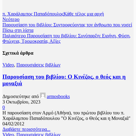
π. Χαράλαμπος Παπαδόπουλος
Κάθε τέλος μια αρχή
Νεότερο
Παρουσίαση του βιβλίου: Συντροφεύοντας τον άνθρωπο που νοσεί
Πίσω στη λίστα
Παλαιότερο
Παρουσίαση του βιβλίου: Συνύπαρξη: Ειρήνη, Φύση,
Φτώχεια, Τρομοκρατία, Αξίες
Σχετικά άρθρα
Video
,
Παρουσιάσεις βιβλίων
Παρουσίαση του βιβλίου: Ο Κινέζος, ο θεός και η
μοναξιά
Δημοσιεύτηκε από
armosbooks
3 Οκτωβρίου, 2023
0
Η παρουσίαση στον Αρμό (Αθήνα), του πρώτου βιβλίου του π.
Χαράλαμπου Παπαδόπουλου "Ο Κινέζος, ο Θεός και η Μοναξιά"
04/02/2012
Διαβάστε περισσότερα...
Video
,
Παρουσιάσεις βιβλίων