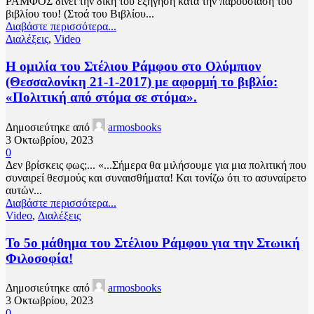
ΡΑΜΦΟΣ δίνει την δική του εξήγηση κατά την παρουσίαση του
βιβλίου του! (Στοά του Βιβλίου...
Διαβάστε περισσότερα...
Διαλέξεις
,
Video
Η ομιλία του Στέλιου Ράμφου στο Ολύμπιον
(Θεσσαλονίκη 21-1-2017) με αφορμή το βιβλίο:
«Πολιτική από στόμα σε στόμα».
Δημοσιεύτηκε από
armosbooks
3 Οκτωβρίου, 2023
0
Δεν βρίσκεις φως;... «...Σήμερα θα μιλήσουμε για μια πολιτική που
συναιρεί θεσμούς και συναισθήματα! Και τονίζω ότι το ασυναίρετο
αυτών...
Διαβάστε περισσότερα...
Video
,
Διαλέξεις
Το 5ο μάθημα του Στέλιου Ράμφου για την Στωική
Φιλοσοφία!
Δημοσιεύτηκε από
armosbooks
3 Οκτωβρίου, 2023
0