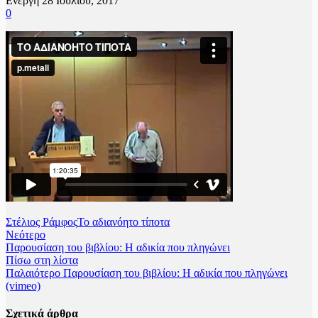
Ενεργή 28 Ιουλίου, 2017
0
Στέλιος Ράμφος
Το αδιανόητο τίποτα
Νεότερο
Παρουσίαση του βιβλίου: Η αδικία που πληγώνει
Πίσω στη λίστα
Παλαιότερο
Παρουσίαση του βιβλίου: Η αδικία που πληγώνει
(vimeo)
Σχετικά άρθρα