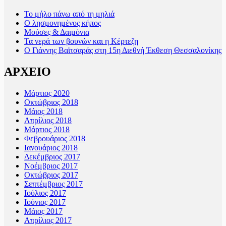
Το μήλο πάνω από τη μηλιά
Ο λησμονημένος κήπος
Μούσες & Δαιμόνια
Τα νερά των βουνών και η Κέρτεζη
Ο Γιάννης Βαϊτσαράς στη 15η Διεθνή Έκθεση Θεσσαλονίκης
ΑΡΧΕΙΟ
Μάρτιος 2020
Οκτώβριος 2018
Μάιος 2018
Απρίλιος 2018
Μάρτιος 2018
Φεβρουάριος 2018
Ιανουάριος 2018
Δεκέμβριος 2017
Νοέμβριος 2017
Οκτώβριος 2017
Σεπτέμβριος 2017
Ιούλιος 2017
Ιούνιος 2017
Μάιος 2017
Απρίλιος 2017