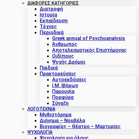
ΔΙΑΦΟΡΕΣ ΚΑΤΗΓΟΡΙΕΣ
Διατροφή
Ιστορία
Εκπαίδευση
Τέχνες
Περιοδικά
Greek annual of Psychoanalysis
Άνθρωπος
Αποτελεσματικός Επιστήμονας
Οιδίπους
Ψυχής Δρόμοι
Παιδικά
Πρακτoρεύσεις
Αυτοεκδόσεις
Ι.Μ. Ιβήρων
Παρουσία
Πορφύρα
Σύναξη
ΛΟΓΟΤΕΧΝΙΑ
Μυθιστόρημα
Διήγημα – Νουβέλα
Βιογραφίες – Θέατρο – Μαρτυρίες
ΨΥΧΟΛΟΓΙΑ
Ψυχολογία για όλους