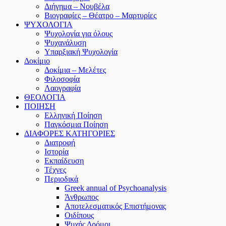
Διήγημα – Νουβέλα
Βιογραφίες – Θέατρο – Μαρτυρίες
ΨΥΧΟΛΟΓΙΑ
Ψυχολογία για όλους
Ψυχανάλυση
Υπαρξιακή Ψυχολογία
Δοκίμιο
Δοκίμια – Μελέτες
Φιλοσοφία
Λαογραφία
ΘΕΟΛΟΓΙΑ
ΠΟΙΗΣΗ
Ελληνική Ποίηση
Παγκόσμια Ποίηση
ΔΙΑΦΟΡΕΣ ΚΑΤΗΓΟΡΙΕΣ
Διατροφή
Ιστορία
Εκπαίδευση
Τέχνες
Περιοδικά
Greek annual of Psychoanalysis
Άνθρωπος
Αποτελεσματικός Επιστήμονας
Οιδίπους
Ψυχής Δρόμοι