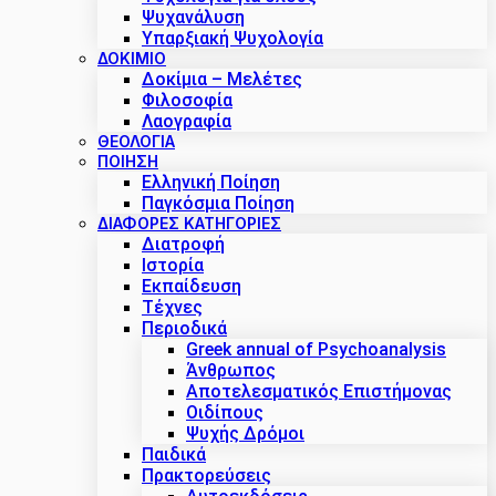
Ψυχανάλυση
Υπαρξιακή Ψυχολογία
ΔΟΚΊΜΙΟ
Δοκίμια – Μελέτες
Φιλοσοφία
Λαογραφία
ΘΕΟΛΟΓΙΑ
ΠΟΙΗΣΗ
Ελληνική Ποίηση
Παγκόσμια Ποίηση
ΔΙΑΦΟΡΕΣ ΚΑΤΗΓΟΡΙΕΣ
Διατροφή
Ιστορία
Εκπαίδευση
Τέχνες
Περιοδικά
Greek annual of Psychoanalysis
Άνθρωπος
Αποτελεσματικός Επιστήμονας
Οιδίπους
Ψυχής Δρόμοι
Παιδικά
Πρακτoρεύσεις