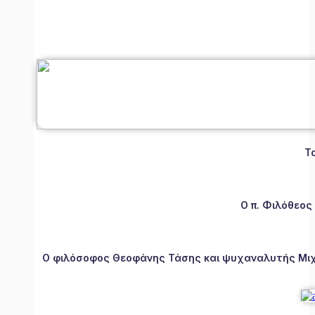
Τ
Ο π. Φιλόθεος
Ο φιλόσοφος Θεοφάνης Τάσης και ψυχαναλυτής Μιχάλ