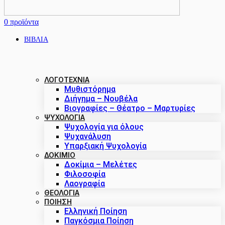
0
προϊόντα
ΒΙΒΛΙΑ
ΛΟΓΟΤΕΧΝΙΑ
Μυθιστόρημα
Διήγημα – Νουβέλα
Βιογραφίες – Θέατρο – Μαρτυρίες
ΨΥΧΟΛΟΓΙΑ
Ψυχολογία για όλους
Ψυχανάλυση
Υπαρξιακή Ψυχολογία
ΔΟΚΊΜΙΟ
Δοκίμια – Μελέτες
Φιλοσοφία
Λαογραφία
ΘΕΟΛΟΓΙΑ
ΠΟΙΗΣΗ
Ελληνική Ποίηση
Παγκόσμια Ποίηση