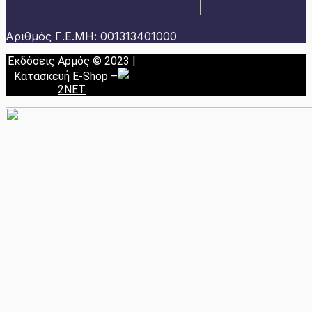
Αριθμός Γ.Ε.ΜΗ: 001313401000
Εκδόσεις Αρμός © 2023 |
Κατασκευή E-Shop
–
2NET