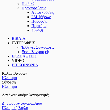
Παιδικά
Πρακτoρεύσεις
Αυτοεκδόσεις
Ι.Μ. Ιβήρων
Παρουσία
Πορφύρα
Σύναξη
ΒΙΒΛΙΑ
ΣΥΓΓΡΑΦΕΙΣ
Έλληνες Συγγραφείς
Ξένοι Συγγραφείς
ΕΚΔΗΛΩΣΕΙΣ
VIDEO
ΕΠΙΚΟΙΝΩΝΙΑ
Καλάθι Αγορών
Κλείσιμο
Σύνδεση
Κλείσιμο
Δεν έχετε ακόμη λογαριασμό;
Δημιουργία λογαριασμού
Πλευρική Στήλη