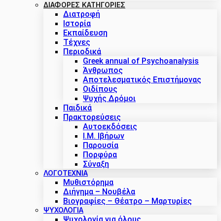
ΔΙΑΦΟΡΕΣ ΚΑΤΗΓΟΡΙΕΣ
Διατροφή
Ιστορία
Εκπαίδευση
Τέχνες
Περιοδικά
Greek annual of Psychoanalysis
Άνθρωπος
Αποτελεσματικός Επιστήμονας
Οιδίπους
Ψυχής Δρόμοι
Παιδικά
Πρακτoρεύσεις
Αυτοεκδόσεις
Ι.Μ. Ιβήρων
Παρουσία
Πορφύρα
Σύναξη
ΛΟΓΟΤΕΧΝΙΑ
Μυθιστόρημα
Διήγημα – Νουβέλα
Βιογραφίες – Θέατρο – Μαρτυρίες
ΨΥΧΟΛΟΓΙΑ
Ψυχολογία για όλους