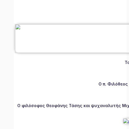
Τ
Ο π. Φιλόθεος
Ο φιλόσοφος Θεοφάνης Τάσης και ψυχαναλυτής Μιχάλ