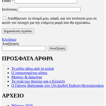
Email
*
Ιστότοπος
Αποθήκευσε το όνομά μου, email, και τον ιστότοπο μου σε
αυτόν τον πλοηγό για την επόμενη φορά που θα σχολιάσω.
Κλείσιμο
Αναζήτηση
Αναζήτηση
ΠΡΟΣΦΑΤΑ ΑΡΘΡΑ
Το μήλο πάνω από τη μηλιά
Ο λησμονημένος κήπος
Μούσες & Δαιμόνια
Τα νερά των βουνών και η Κέρτεζη
Ο Γιάννης Βαϊτσαράς στη 15η Διεθνή Έκθεση Θεσσαλονίκης
ΑΡΧΕΙΟ
Μάρτιος 2020