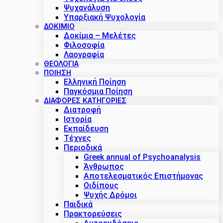
Ψυχανάλυση
Υπαρξιακή Ψυχολογία
ΔΟΚΊΜΙΟ
Δοκίμια – Μελέτες
Φιλοσοφία
Λαογραφία
ΘΕΟΛΟΓΙΑ
ΠΟΙΗΣΗ
Ελληνική Ποίηση
Παγκόσμια Ποίηση
ΔΙΑΦΟΡΕΣ ΚΑΤΗΓΟΡΙΕΣ
Διατροφή
Ιστορία
Εκπαίδευση
Τέχνες
Περιοδικά
Greek annual of Psychoanalysis
Άνθρωπος
Αποτελεσματικός Επιστήμονας
Οιδίπους
Ψυχής Δρόμοι
Παιδικά
Πρακτoρεύσεις