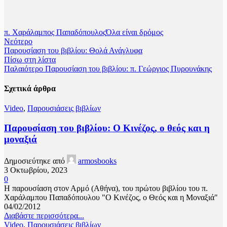
π. Χαράλαμπος Παπαδόπουλος
Όλα είναι δρόμος
Νεότερο
Παρουσίαση του βιβλίου: Θολά Ανάγλυφα
Πίσω στη λίστα
Παλαιότερο
Παρουσίαση του βιβλίου: π. Γεώργιος Πυρουνάκης
Σχετικά άρθρα
Video
,
Παρουσιάσεις βιβλίων
Παρουσίαση του βιβλίου: Ο Κινέζος, ο θεός και η
μοναξιά
Δημοσιεύτηκε από
armosbooks
3 Οκτωβρίου, 2023
0
Η παρουσίαση στον Αρμό (Αθήνα), του πρώτου βιβλίου του π.
Χαράλαμπου Παπαδόπουλου "Ο Κινέζος, ο Θεός και η Μοναξιά"
04/02/2012
Διαβάστε περισσότερα...
Video
,
Παρουσιάσεις βιβλίων