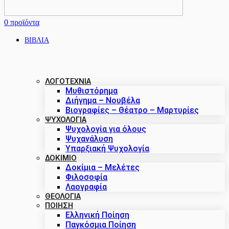
0
προϊόντα
ΒΙΒΛΙΑ
ΛΟΓΟΤΕΧΝΙΑ
Μυθιστόρημα
Διήγημα – Νουβέλα
Βιογραφίες – Θέατρο – Μαρτυρίες
ΨΥΧΟΛΟΓΙΑ
Ψυχολογία για όλους
Ψυχανάλυση
Υπαρξιακή Ψυχολογία
ΔΟΚΊΜΙΟ
Δοκίμια – Μελέτες
Φιλοσοφία
Λαογραφία
ΘΕΟΛΟΓΙΑ
ΠΟΙΗΣΗ
Ελληνική Ποίηση
Παγκόσμια Ποίηση