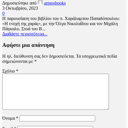
Δημοσιεύτηκε από
armosbooks
3 Οκτωβρίου, 2023
0
Η παρουσίαση του βιβλίου του π. Χαράλαμπου Παπαδόπουλου:
«Η ενοχή της χαράς», με την Όλγα Νικολαΐδου και τον Μιχάλη
Πάγκαλο. Στοά του Β...
Διαβάστε περισσότερα...
Αφήστε μια απάντηση
Η ηλ. διεύθυνση σας δεν δημοσιεύεται.
Τα υποχρεωτικά πεδία
σημειώνονται με
*
Σχόλιο
*
Όνομα
*