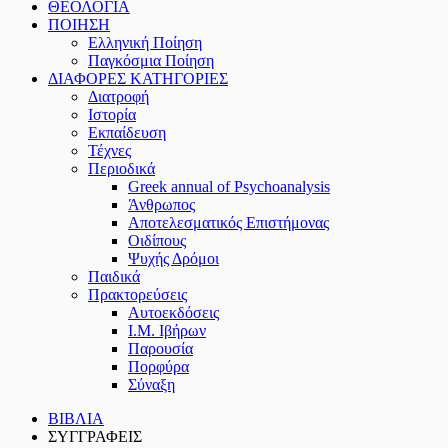
ΘΕΟΛΟΓΙΑ
ΠΟΙΗΣΗ
Ελληνική Ποίηση
Παγκόσμια Ποίηση
ΔΙΑΦΟΡΕΣ ΚΑΤΗΓΟΡΙΕΣ
Διατροφή
Ιστορία
Εκπαίδευση
Τέχνες
Περιοδικά
Greek annual of Psychoanalysis
Άνθρωπος
Αποτελεσματικός Επιστήμονας
Οιδίπους
Ψυχής Δρόμοι
Παιδικά
Πρακτoρεύσεις
Αυτοεκδόσεις
Ι.Μ. Ιβήρων
Παρουσία
Πορφύρα
Σύναξη
ΒΙΒΛΙΑ
ΣΥΓΓΡΑΦΕΙΣ