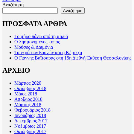
Αναζήτηση
Αναζήτηση
ΠΡΟΣΦΑΤΑ ΑΡΘΡΑ
Το μήλο πάνω από τη μηλιά
Ο λησμονημένος κήπος
Μούσες & Δαιμόνια
Τα νερά των βουνών και η Κέρτεζη
Ο Γιάννης Βαϊτσαράς στη 15η Διεθνή Έκθεση Θεσσαλονίκης
ΑΡΧΕΙΟ
Μάρτιος 2020
Οκτώβριος 2018
Μάιος 2018
Απρίλιος 2018
Μάρτιος 2018
Φεβρουάριος 2018
Ιανουάριος 2018
Δεκέμβριος 2017
Νοέμβριος 2017
Οκτώβριος 2017