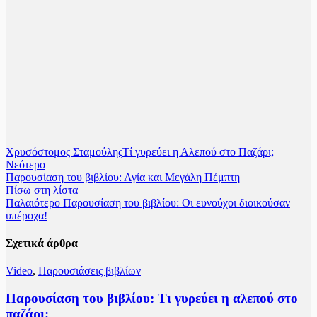
Χρυσόστομος Σταμούλης
Τί γυρεύει η Αλεπού στο Παζάρι;
Νεότερο
Παρουσίαση του βιβλίου: Αγία και Μεγάλη Πέμπτη
Πίσω στη λίστα
Παλαιότερο
Παρουσίαση του βιβλίου: Οι ευνούχοι διοικούσαν
υπέροχα!
Σχετικά άρθρα
Video
,
Παρουσιάσεις βιβλίων
Παρουσίαση του βιβλίου: Τι γυρεύει η αλεπού στο
παζάρι;