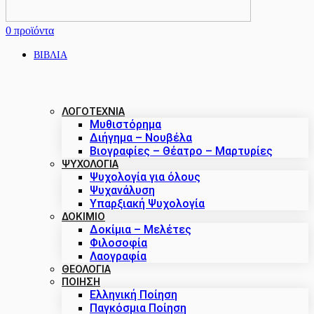
0
προϊόντα
ΒΙΒΛΙΑ
ΛΟΓΟΤΕΧΝΙΑ
Μυθιστόρημα
Διήγημα – Νουβέλα
Βιογραφίες – Θέατρο – Μαρτυρίες
ΨΥΧΟΛΟΓΙΑ
Ψυχολογία για όλους
Ψυχανάλυση
Υπαρξιακή Ψυχολογία
ΔΟΚΊΜΙΟ
Δοκίμια – Μελέτες
Φιλοσοφία
Λαογραφία
ΘΕΟΛΟΓΙΑ
ΠΟΙΗΣΗ
Ελληνική Ποίηση
Παγκόσμια Ποίηση