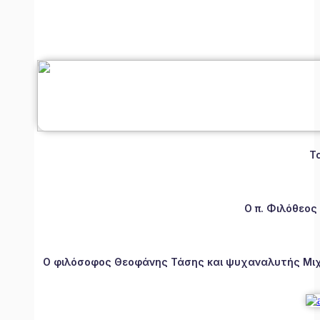
Τ
Ο π. Φιλόθεος
Ο φιλόσοφος Θεοφάνης Τάσης και ψυχαναλυτής Μιχάλ