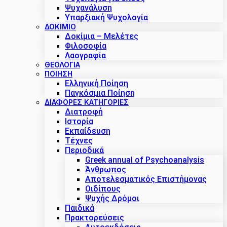
Ψυχανάλυση
Υπαρξιακή Ψυχολογία
ΔΟΚΊΜΙΟ
Δοκίμια – Μελέτες
Φιλοσοφία
Λαογραφία
ΘΕΟΛΟΓΙΑ
ΠΟΙΗΣΗ
Ελληνική Ποίηση
Παγκόσμια Ποίηση
ΔΙΑΦΟΡΕΣ ΚΑΤΗΓΟΡΙΕΣ
Διατροφή
Ιστορία
Εκπαίδευση
Τέχνες
Περιοδικά
Greek annual of Psychoanalysis
Άνθρωπος
Αποτελεσματικός Επιστήμονας
Οιδίπους
Ψυχής Δρόμοι
Παιδικά
Πρακτoρεύσεις