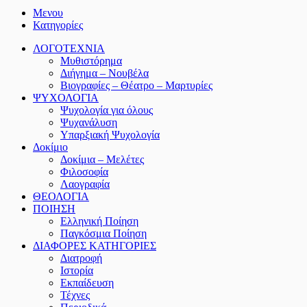
Μενου
Κατηγορίες
ΛΟΓΟΤΕΧΝΙΑ
Μυθιστόρημα
Διήγημα – Νουβέλα
Βιογραφίες – Θέατρο – Μαρτυρίες
ΨΥΧΟΛΟΓΙΑ
Ψυχολογία για όλους
Ψυχανάλυση
Υπαρξιακή Ψυχολογία
Δοκίμιο
Δοκίμια – Μελέτες
Φιλοσοφία
Λαογραφία
ΘΕΟΛΟΓΙΑ
ΠΟΙΗΣΗ
Ελληνική Ποίηση
Παγκόσμια Ποίηση
ΔΙΑΦΟΡΕΣ ΚΑΤΗΓΟΡΙΕΣ
Διατροφή
Ιστορία
Εκπαίδευση
Τέχνες