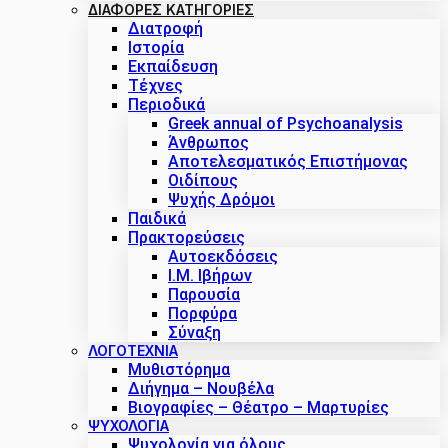
ΔΙΑΦΟΡΕΣ ΚΑΤΗΓΟΡΙΕΣ
Διατροφή
Ιστορία
Εκπαίδευση
Τέχνες
Περιοδικά
Greek annual of Psychoanalysis
Άνθρωπος
Αποτελεσματικός Επιστήμονας
Οιδίπους
Ψυχής Δρόμοι
Παιδικά
Πρακτoρεύσεις
Αυτοεκδόσεις
Ι.Μ. Ιβήρων
Παρουσία
Πορφύρα
Σύναξη
ΛΟΓΟΤΕΧΝΙΑ
Μυθιστόρημα
Διήγημα – Νουβέλα
Βιογραφίες – Θέατρο – Μαρτυρίες
ΨΥΧΟΛΟΓΙΑ
Ψυχολογία για όλους