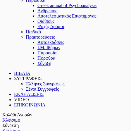
Περιοδικά
Greek annual of Psychoanalysis
Άνθρωπος
Αποτελεσματικός Επιστήμονας
Οιδίπους
Ψυχής Δρόμοι
Παιδικά
Πρακτoρεύσεις
Αυτοεκδόσεις
Ι.Μ. Ιβήρων
Παρουσία
Πορφύρα
Σύναξη
ΒΙΒΛΙΑ
ΣΥΓΓΡΑΦΕΙΣ
Έλληνες Συγγραφείς
Ξένοι Συγγραφείς
ΕΚΔΗΛΩΣΕΙΣ
VIDEO
ΕΠΙΚΟΙΝΩΝΙΑ
Καλάθι Αγορών
Κλείσιμο
Σύνδεση
Κλείσιμο