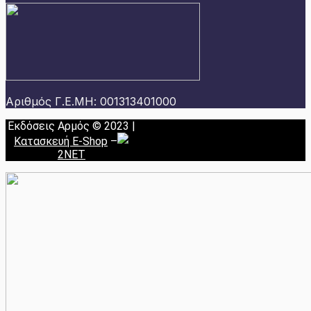
Αριθμός Γ.Ε.ΜΗ: 001313401000
Εκδόσεις Αρμός © 2023 |
Κατασκευή E-Shop
–
2NET