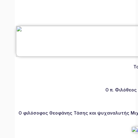
Τ
Ο π. Φιλόθεος
Ο φιλόσοφος Θεοφάνης Τάσης και ψυχαναλυτής Μιχάλ