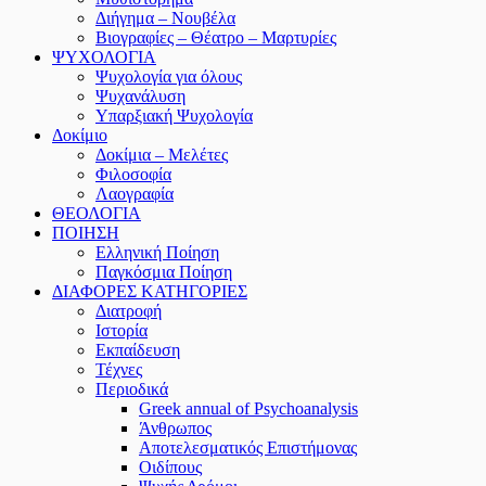
Διήγημα – Νουβέλα
Βιογραφίες – Θέατρο – Μαρτυρίες
ΨΥΧΟΛΟΓΙΑ
Ψυχολογία για όλους
Ψυχανάλυση
Υπαρξιακή Ψυχολογία
Δοκίμιο
Δοκίμια – Μελέτες
Φιλοσοφία
Λαογραφία
ΘΕΟΛΟΓΙΑ
ΠΟΙΗΣΗ
Ελληνική Ποίηση
Παγκόσμια Ποίηση
ΔΙΑΦΟΡΕΣ ΚΑΤΗΓΟΡΙΕΣ
Διατροφή
Ιστορία
Εκπαίδευση
Τέχνες
Περιοδικά
Greek annual of Psychoanalysis
Άνθρωπος
Αποτελεσματικός Επιστήμονας
Οιδίπους