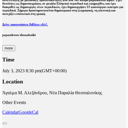
συνεντεύξεις με μοναδικές προσωπικότητες από όλο τον κόσμο.papandreou kipos. Έχει
δουλέψει ως δημοσιογράφος σε μεγάλα Ελληνικά περιοδικά και εφημερίδες και έχει
διακριθεί ως δημιουργός νέων περιοδικών, έχει δημιουργήσει 33 καινούργια concepts για
περιοδικά. Σήμερα δραστηριοποιείται δημιουργικά στη ζωγραφική, τη γλυπτική και
συνεχίζει επιλεκτικά στη γραφή.
Δείτε παρουσιάσεις βιβλίων εδώ!.
papandreou thessaloniki
more
Time
July 3, 2023
8:30 pm
(GMT+00:00)
Location
Άγαλμα Μ. Αλεξάνδρου, Νέα Παραλία Θεσσαλονίκης
Other Events
Calendar
GoogleCal