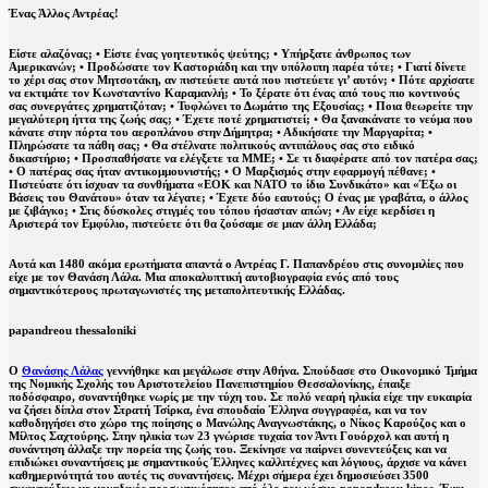
Ένας Άλλος Αντρέας!
Είστε αλαζόνας; • Είστε ένας γοητευτικός ψεύτης; • Υπήρξατε άνθρωπος των
Aμερικανών; • Προδώσατε τον Καστοριάδη και την υπόλοιπη παρέα τότε; • Γιατί δίνετε
το χέρι σας στον Μητσοτάκη, αν πιστεύετε αυτά που πιστεύετε γι’ αυτόν; • Πότε αρχίσατε
να εκτιμάτε τον Κωνσταντίνο Καραμανλή; • Το ξέρατε ότι ένας από τους πιο κοντινούς
σας συνεργάτες χρηματιζόταν; • Τυφλώνει το Δωμάτιο της Εξουσίας; • Ποια θεωρείτε την
μεγαλύτερη ήττα της ζωής σας; • Έχετε ποτέ χρηματιστεί; • Θα ξανακάνατε το νεύμα που
κάνατε στην πόρτα του αεροπλάνου στην Δήμητρα; • Αδικήσατε την Μαργαρίτα; •
Πληρώσατε τα πάθη σας; • Θα στέλνατε πολιτικούς αντιπάλους σας στο ειδικό
δικαστήριο; • Προσπαθήσατε να ελέγξετε τα ΜΜΕ; • Σε τι διαφέρατε από τον πατέρα σας;
• Ο πατέρας σας ήταν αντικομμουνιστής; • Ο Μαρξισμός στην εφαρμογή πέθανε; •
Πιστεύατε ότι ίσχυαν τα συνθήματα «ΕΟΚ και ΝΑΤΟ το ίδιο Συνδικάτο» και «Έξω οι
Βάσεις του Θανάτου» όταν τα λέγατε; • Έχετε δύο εαυτούς; Ο ένας με γραβάτα, ο άλλος
με ζιβάγκο; • Στις δύσκολες στιγμές του τόπου ήσασταν απών; • Αν είχε κερδίσει η
Αριστερά τον Εμφύλιο, πιστεύετε ότι θα ζούσαμε σε μιαν άλλη Ελλάδα;
Αυτά και 1480 ακόμα ερωτήματα απαντά ο Αντρέας Γ. Παπανδρέου στις συνομιλίες που
είχε με τον Θανάση Λάλα. Μια αποκαλυπτική αυτοβιογραφία ενός από τους
σημαντικότερους πρωταγωνιστές της μεταπολιτευτικής Ελλάδας.
papandreou thessaloniki
Ο
Θανάσης Λάλας
γεννήθηκε και μεγάλωσε στην Αθήνα. Σπούδασε στο Οικονομικό Τμήμα
της Νομικής Σχολής του Αριστοτελείου Πανεπιστημίου Θεσσαλονίκης, έπαιξε
ποδόσφαιρο, συναντήθηκε νωρίς με την τύχη του. Σε πολύ νεαρή ηλικία είχε την ευκαιρία
να ζήσει δίπλα στον Στρατή Τσίρκα, ένα σπουδαίο Έλληνα συγγραφέα, και να τον
καθοδηγήσει στο χώρο της ποίησης ο Μανώλης Αναγνωστάκης, ο Νίκος Καρούζος και ο
Μίλτος Σαχτούρης. Στην ηλικία των 23 γνώρισε τυχαία τον Άντι Γουόρχολ και αυτή η
συνάντηση άλλαξε την πορεία της ζωής του. Ξεκίνησε να παίρνει συνεντεύξεις και να
επιδιώκει συναντήσεις με σημαντικούς Έλληνες καλλιτέχνες και λόγιους, άρχισε να κάνει
καθημερινότητά του αυτές τις συναντήσεις. Μέχρι σήμερα έχει δημοσιεύσει 3500