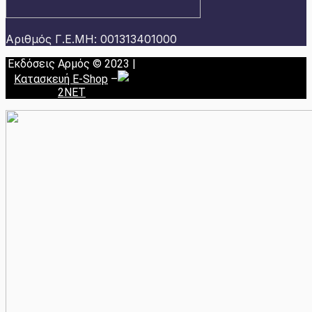
Αριθμός Γ.Ε.ΜΗ: 001313401000
Εκδόσεις Αρμός © 2023 |
Κατασκευή E-Shop
–
2NET