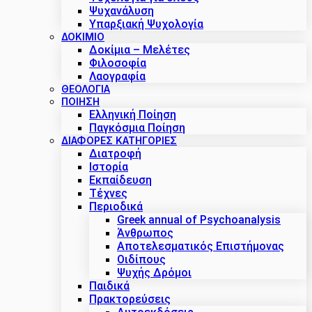
Ψυχανάλυση
Υπαρξιακή Ψυχολογία
ΔΟΚΊΜΙΟ
Δοκίμια – Μελέτες
Φιλοσοφία
Λαογραφία
ΘΕΟΛΟΓΙΑ
ΠΟΙΗΣΗ
Ελληνική Ποίηση
Παγκόσμια Ποίηση
ΔΙΑΦΟΡΕΣ ΚΑΤΗΓΟΡΙΕΣ
Διατροφή
Ιστορία
Εκπαίδευση
Τέχνες
Περιοδικά
Greek annual of Psychoanalysis
Άνθρωπος
Αποτελεσματικός Επιστήμονας
Οιδίπους
Ψυχής Δρόμοι
Παιδικά
Πρακτoρεύσεις