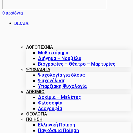
0
προϊόντα
ΒΙΒΛΙΑ
ΛΟΓΟΤΕΧΝΙΑ
Μυθιστόρημα
Διήγημα – Νουβέλα
Βιογραφίες – Θέατρο – Μαρτυρίες
ΨΥΧΟΛΟΓΙΑ
Ψυχολογία για όλους
Ψυχανάλυση
Υπαρξιακή Ψυχολογία
ΔΟΚΊΜΙΟ
Δοκίμια – Μελέτες
Φιλοσοφία
Λαογραφία
ΘΕΟΛΟΓΙΑ
ΠΟΙΗΣΗ
Ελληνική Ποίηση
Παγκόσμια Ποίηση