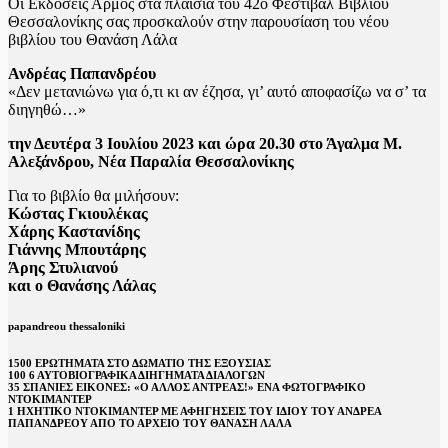
Oι Εκδόσεις Αρμός στα πλαίσια του 42ο Φεστιβάλ Βιβλίου
Θεσσαλονίκης σας προσκαλούν στην παρουσίαση του νέου
βιβλίου του Θανάση Λάλα
Ανδρέας Παπανδρέου
«Δεν μετανιώνω για ό,τι κι αν έζησα, γι’ αυτό αποφασίζω να σ’ τα
διηγηθώ…»
την Δευτέρα 3 Ιουλίου 2023 και ώρα 20.30 στο Άγαλμα Μ.
Αλεξάνδρου, Νέα Παραλία Θεσσαλονίκης
Για το βιβλίο θα μιλήσουν:
Κώστας Γκιουλέκας
Χάρης Καστανίδης
Γιάννης Μπουτάρης
Άρης Στυλιανού
και ο Θανάσης Λάλας
papandreou thessaloniki
1500 ΕΡΩΤΗΜΑΤΑ ΣΤΟ ΔΩΜΑΤΙΟ ΤΗΣ ΕΞΟΥΣΙΑΣ
100 6 ΑΥΤΟΒΙΟΓΡΑΦΙΚΑ ΔΙΗΓΗΜΑΤΑ ΔΙΑΛΟΓΩΝ
35 ΣΠΑΝΙΕΣ ΕΙΚΟΝΕΣ: «Ο ΑΛΛΟΣ ΑΝΤΡΕΑΣ!» ΕΝΑ ΦΩΤΟΓΡΑΦΙΚΟ
ΝΤΟΚΙΜΑΝΤΕΡ
1 ΗΧΗΤΙΚΟ ΝΤΟΚΙΜΑΝΤΕΡ ΜΕ ΑΦΗΓΗΣΕΙΣ ΤΟΥ ΙΔΙΟΥ ΤΟΥ ΑΝΔΡΕΑ
ΠΑΠΑΝΔΡΕΟΥ ΑΠΟ ΤΟ ΑΡΧΕΙΟ ΤΟΥ ΘΑΝΑΣΗ ΛΑΛΑ