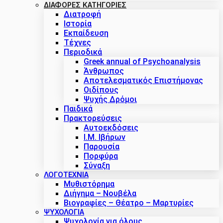
ΔΙΑΦΟΡΕΣ ΚΑΤΗΓΟΡΙΕΣ
Διατροφή
Ιστορία
Εκπαίδευση
Τέχνες
Περιοδικά
Greek annual of Psychoanalysis
Άνθρωπος
Αποτελεσματικός Επιστήμονας
Οιδίπους
Ψυχής Δρόμοι
Παιδικά
Πρακτoρεύσεις
Αυτοεκδόσεις
Ι.Μ. Ιβήρων
Παρουσία
Πορφύρα
Σύναξη
ΛΟΓΟΤΕΧΝΙΑ
Μυθιστόρημα
Διήγημα – Νουβέλα
Βιογραφίες – Θέατρο – Μαρτυρίες
ΨΥΧΟΛΟΓΙΑ
Ψυχολογία για όλους