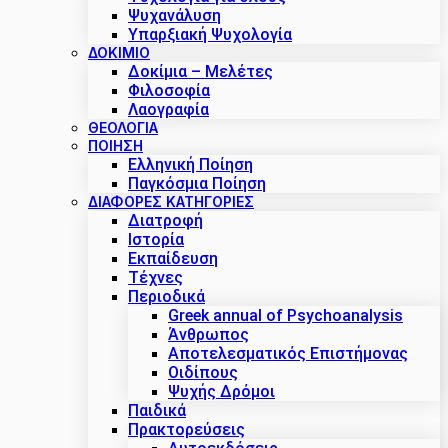
Ψυχανάλυση
Υπαρξιακή Ψυχολογία
ΔΟΚΊΜΙΟ
Δοκίμια – Μελέτες
Φιλοσοφία
Λαογραφία
ΘΕΟΛΟΓΙΑ
ΠΟΙΗΣΗ
Ελληνική Ποίηση
Παγκόσμια Ποίηση
ΔΙΑΦΟΡΕΣ ΚΑΤΗΓΟΡΙΕΣ
Διατροφή
Ιστορία
Εκπαίδευση
Τέχνες
Περιοδικά
Greek annual of Psychoanalysis
Άνθρωπος
Αποτελεσματικός Επιστήμονας
Οιδίπους
Ψυχής Δρόμοι
Παιδικά
Πρακτoρεύσεις