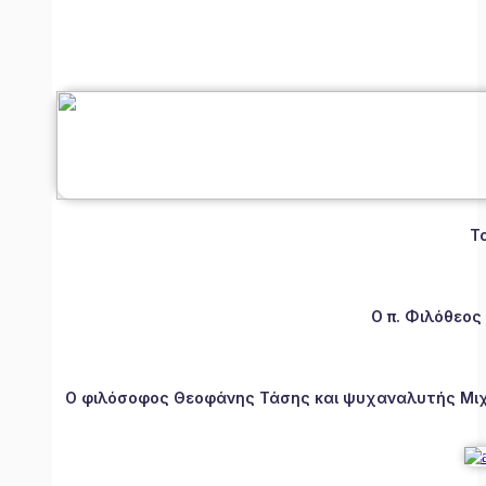
Τ
Ο π. Φιλόθεος
Ο φιλόσοφος Θεοφάνης Τάσης και ψυχαναλυτής Μιχάλ