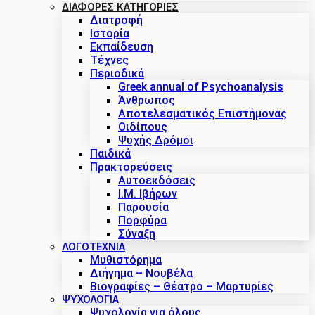
ΔΙΑΦΟΡΕΣ ΚΑΤΗΓΟΡΙΕΣ
Διατροφή
Ιστορία
Εκπαίδευση
Τέχνες
Περιοδικά
Greek annual of Psychoanalysis
Άνθρωπος
Αποτελεσματικός Επιστήμονας
Οιδίπους
Ψυχής Δρόμοι
Παιδικά
Πρακτoρεύσεις
Αυτοεκδόσεις
Ι.Μ. Ιβήρων
Παρουσία
Πορφύρα
Σύναξη
ΛΟΓΟΤΕΧΝΙΑ
Μυθιστόρημα
Διήγημα – Νουβέλα
Βιογραφίες – Θέατρο – Μαρτυρίες
ΨΥΧΟΛΟΓΙΑ
Ψυχολογία για όλους