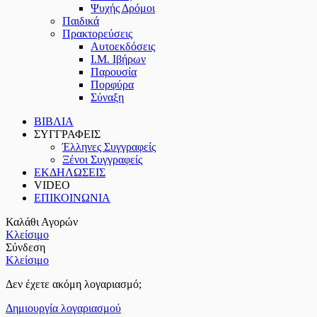
Ψυχής Δρόμοι
Παιδικά
Πρακτoρεύσεις
Αυτοεκδόσεις
Ι.Μ. Ιβήρων
Παρουσία
Πορφύρα
Σύναξη
ΒΙΒΛΙΑ
ΣΥΓΓΡΑΦΕΙΣ
Έλληνες Συγγραφείς
Ξένοι Συγγραφείς
ΕΚΔΗΛΩΣΕΙΣ
VIDEO
ΕΠΙΚΟΙΝΩΝΙΑ
Καλάθι Αγορών
Κλείσιμο
Σύνδεση
Κλείσιμο
Δεν έχετε ακόμη λογαριασμό;
Δημιουργία λογαριασμού