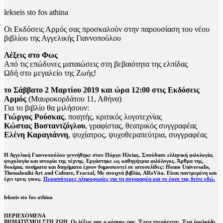
lekseis sto fos athina
Οι Εκδόσεις Αρμός σας προσκαλούν στην παρουσίαση του νέου
βιβλίου της Αγγελικής Γιαννοπούλου
Λέξεις στο Φως
Από τις επώδυνες ματαιώσεις στη βεβαιότητα της ελπίδας
Ωδή στο μεγαλείο της Ζωής!
το Σάββατο 2 Μαρτίου 2019 και ώρα 12:00 στις Εκδόσεις
Αρμός
(Μαυροκορδάτου 11, Αθήνα)
Για το βιβλίο θα μιλήσουν:
Γιώργος Ρούσκας
, ποιητής, κριτικός λογοτεχνίας
Κώστας Βοσταντζόγλου
, γραφίστας, θεατρικός συγγραφέας
Ελένη Καραγιάννη
, ψυχίατρος, ψυχοθεραπεύτρια, συγγραφέας
Η Αγγελική Γιαννοπούλου γεννήθηκε στον Πύργο Ηλείας. Σπούδασε ελληνική φιλολογία,
ψυχολογία και ιστορία της τέχνης. Εργάστηκε ως καθηγήτρια φιλόλογος. Άρθρα της,
δοκίμια, ποιήματα και διηγήματα έχουν δημοσιευτεί σε ιστοσελίδες: Homo Universalis,
Thessaloniki Art and Culture, Fractal, Με ανοιχτά βιβλία, AlfaVita. Είναι παντρεμένη και
έχει τρεις γιους.
Περισσότερες πληροφορίες για τη συγγραφέα και το έργο της δείτε εδώ.
lekseis sto fos athina
ΠΕΡΙΕΧΟΜΕΝΑ
ΒΗΜΑΤΙΣΜΟΙ ΣΤΗ ΖΩΗ. Οι λέξεις μας ο κόσμος μας. Έπεα πτερόεντα;. Ένα λουλούδι