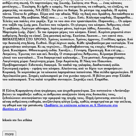
ανθίζει στη σιωπή. Οι παρτιτούρες της Σιωπής. Σκέψεις στο Φως. … ένας κάποιος
μονόλογος… Έκκληση. Κι ήρθε ο καιρός. Να ονειρεύεσαι, να επιθυμείς, να ελπίζεις, να
χαμογελάς, να αγαπάς. ΝΑ ΖΕΙΣ!. Να γίνει το θαύμα. Το ρόπτρο της καρδιάς. H αγάπη
πάντα. Τίποτα δε χάθηκε. Πέρα από την αδικία. Ψάξε τη δική σου Αριάδνη. Ανεπαίσθητα κι
Ουσιαστικά. Μη φοβάσαι. Μαζί σου…. … το ξέρω. Εσύ;. Κάλεσμα καρδιάς. Παραμυθία…
Τελείες και παύλες στο γκρίζο. Έχε το νου σου στο τριαντάφυλλο. Παρουσίες… Οι φάροι
στο ταξίδι της ζωής μου. Εκείνοι που τολμούν. Οι γέφυρες του κόσμου. Άνθρωπος είναι!
Τι φοβάσαι;. Λιγότερο αδύναμοι, λιγότερο μόνοι, λιγότερο λάθος. Απουσίες. Ζωή.
Μαρτυρία ζωής. Ζήσε!. Το πιο όμορφο μέρος του κόσμου. Είσαι!. Κορίτσι μπροστά στον
καθρέφτη. Άνοιξη να είσαι!. Στη μουσική ικέτης. Εκούσια. Άκουσε… τον εαυτό σου.
ΒΗΜΑΤΙΣΜΟΙ ΣΤΟ ΧΡΟΝΟ. Χρόνος πεσσεύων. Χρόνος άχρονος. Γενέθλιος ημέρα. Από
την Ανατολή στη Δύση. Εωθινό. Περί λύχνων αφάς. Κάθε ηλιοβασίλεμα μια νοσταλγία. Ένα
χειμωνιάτικο απόγευμα. Κι ας νυχτώνει… Περιδιαβαίνοντας τις εποχές: Φθινόπωρο…
ξανά. Κυκλάμινο. Φθινοπωρινή ευδία. Χιονίζει… Γέννηση. Προσευχή. Και επί γης…
Ανεμώνες. Έρωτας νυν και αεί. Άνοιξη. O σταυρωμένος Άνθρωπος. Κέρασμα βύσσινο
γλυκό του κουταλιού… Ένα διαφορετικό καλοκαίρι… Ένα μυστικό. Αποχαιρετισμός.
Λιογέννητη χώρα: Λιογέννητη χώρα. Στην Ακρόπολη. Η Νίκη του Παιωνίου.
Προβληματισμοί: Ειδοποιός διαφορά. Τα παιδιά της γαλαρίας. Διαδικτυακή φιλία.
Εσωτερική ειρήνη – ειρήνη του κόσμου. Αλιεύοντας από το δίχτυ των αναμνήσεων:
Κυριακή. Το κοριτσάκι με τα κόκκινα λαμπριάτικα παπούτσια. Μια σελίδα ημερολογίου. Η
Αγγελικούλα μου. Στιγμές καλοκαιριού με ένα χωνάκι παγωτό. Η βόλτα μου στην Ελλάδα
του καλοκαιριού. Ένα παλιό τετράδιο συνταγών. Συχνάζω εκεί. Επιμύθιο.
Η Ελένη Καραγιάννη είναι ψυχίατρος και ψυχοθεραπεύτρια. Στο ινστιτούτο «Αντίστιξη»
βιώνει το παράδοξο: καθώς οι άνθρωποι αναζητούν λύση στις δυσκολίες τους,
ξεδιπλώνουν ανυποψίαστοι την ομορφιά της ψυχής τους. Πηγή έμπνευσης αποτελεί η
αέναη ανθρώπινη επιθυμία, ανεξάντλητη φλόγα ζωής, καθώς αναμετριέται με την ατέλεια,
τη φθορά και την ματαίωση.
(Διαβάστε το υπόλοιπο κείμενο σε Α΄Πρόσωπο στο
diastixo.gr εδώ)
lekseis sto fos athina
more