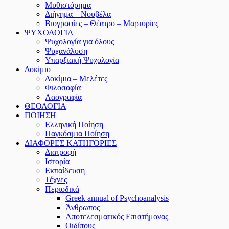
Μυθιστόρημα
Διήγημα – Νουβέλα
Βιογραφίες – Θέατρο – Μαρτυρίες
ΨΥΧΟΛΟΓΙΑ
Ψυχολογία για όλους
Ψυχανάλυση
Υπαρξιακή Ψυχολογία
Δοκίμιο
Δοκίμια – Μελέτες
Φιλοσοφία
Λαογραφία
ΘΕΟΛΟΓΙΑ
ΠΟΙΗΣΗ
Ελληνική Ποίηση
Παγκόσμια Ποίηση
ΔΙΑΦΟΡΕΣ ΚΑΤΗΓΟΡΙΕΣ
Διατροφή
Ιστορία
Εκπαίδευση
Τέχνες
Περιοδικά
Greek annual of Psychoanalysis
Άνθρωπος
Αποτελεσματικός Επιστήμονας
Οιδίπους