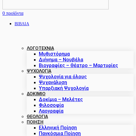
0
προϊόντα
ΒΙΒΛΙΑ
ΛΟΓΟΤΕΧΝΙΑ
Μυθιστόρημα
Διήγημα – Νουβέλα
Βιογραφίες – Θέατρο – Μαρτυρίες
ΨΥΧΟΛΟΓΙΑ
Ψυχολογία για όλους
Ψυχανάλυση
Υπαρξιακή Ψυχολογία
ΔΟΚΊΜΙΟ
Δοκίμια – Μελέτες
Φιλοσοφία
Λαογραφία
ΘΕΟΛΟΓΙΑ
ΠΟΙΗΣΗ
Ελληνική Ποίηση
Παγκόσμια Ποίηση