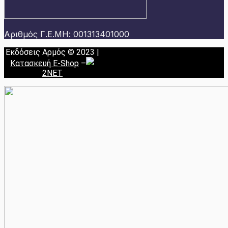
Αριθμός Γ.Ε.ΜΗ: 001313401000
Εκδόσεις Αρμός © 2023 |
Κατασκευή E-Shop
–
2NET