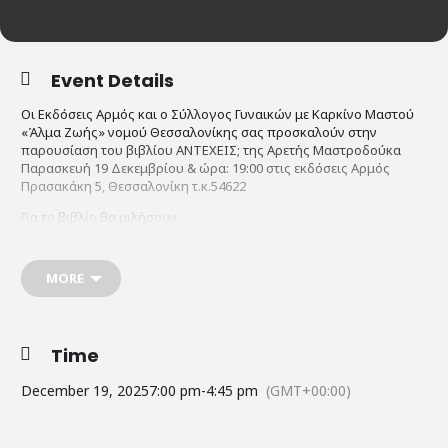
Event Details
Οι Εκδόσεις Αρμός και ο Σύλλογος Γυναικών με Καρκίνο Μαστού
«Άλμα Ζωής» νομού Θεσσαλονίκης σας προσκαλούν στην
παρουσίαση του βιβλίου ΑΝΤΕΧΕΙΣ; της Αρετής Μαστροδούκα
Παρασκευή 19 Δεκεμβρίου & ώρα: 19:00 στις εκδόσεις Αρμός
Πρασακάκη 5, Θεσσαλονίκη τ.κ.54622
Για το βιβλίο θα μιλήσουν:
Βούλα Πατουλίδου, Ολυμπιονίκης
Μαρία (Ρίκα) Γιουβανέλλη, Εκπαιδευμένη Εθελόντρια & μέλλος του
MORE
Δ.Σ. του Συλλόγου
Η συγγραφέας Αρετή Μαστροδούκα
Time
December 19, 2025
7:00 pm
-
4:45 pm
(GMT+00:00)