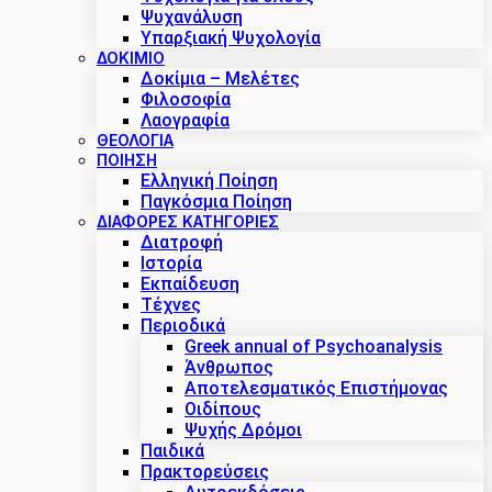
Ψυχανάλυση
Υπαρξιακή Ψυχολογία
ΔΟΚΊΜΙΟ
Δοκίμια – Μελέτες
Φιλοσοφία
Λαογραφία
ΘΕΟΛΟΓΙΑ
ΠΟΙΗΣΗ
Ελληνική Ποίηση
Παγκόσμια Ποίηση
ΔΙΑΦΟΡΕΣ ΚΑΤΗΓΟΡΙΕΣ
Διατροφή
Ιστορία
Εκπαίδευση
Τέχνες
Περιοδικά
Greek annual of Psychoanalysis
Άνθρωπος
Αποτελεσματικός Επιστήμονας
Οιδίπους
Ψυχής Δρόμοι
Παιδικά
Πρακτoρεύσεις