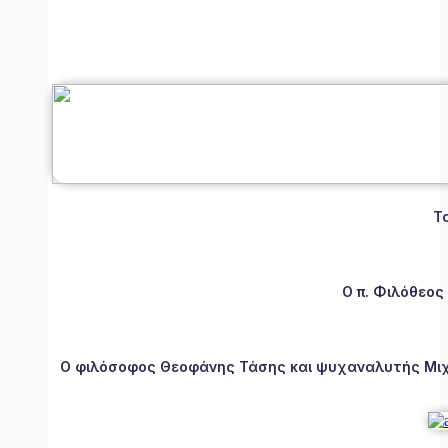
Τ
Ο π. Φιλόθεος
Ο φιλόσοφος Θεοφάνης Τάσης και ψυχαναλυτής Μιχάλ