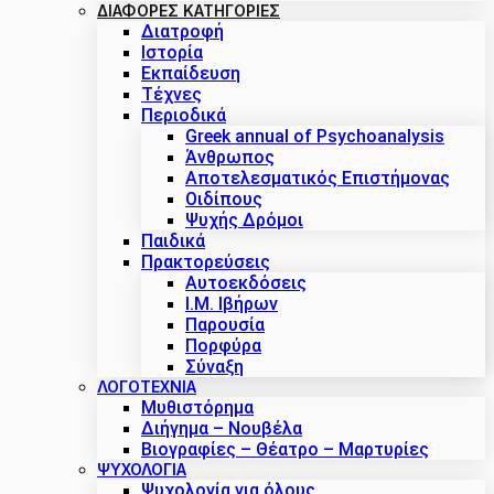
ΔΙΑΦΟΡΕΣ ΚΑΤΗΓΟΡΙΕΣ
Διατροφή
Ιστορία
Εκπαίδευση
Τέχνες
Περιοδικά
Greek annual of Psychoanalysis
Άνθρωπος
Αποτελεσματικός Επιστήμονας
Οιδίπους
Ψυχής Δρόμοι
Παιδικά
Πρακτoρεύσεις
Αυτοεκδόσεις
Ι.Μ. Ιβήρων
Παρουσία
Πορφύρα
Σύναξη
ΛΟΓΟΤΕΧΝΙΑ
Μυθιστόρημα
Διήγημα – Νουβέλα
Βιογραφίες – Θέατρο – Μαρτυρίες
ΨΥΧΟΛΟΓΙΑ
Ψυχολογία για όλους