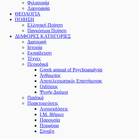
Φιλοσοφία
Λαογραφία
ΘΕΟΛΟΓΙΑ
ΠΟΙΗΣΗ
Ελληνική Ποίηση
Παγκόσμια Ποίηση
ΔΙΑΦΟΡΕΣ ΚΑΤΗΓΟΡΙΕΣ
Διατροφή
Ιστορία
Εκπαίδευση
Τέχνες
Περιοδικά
Greek annual of Psychoanalysis
Άνθρωπος
Αποτελεσματικός Επιστήμονας
Οιδίπους
Ψυχής Δρόμοι
Παιδικά
Πρακτoρεύσεις
Αυτοεκδόσεις
Ι.Μ. Ιβήρων
Παρουσία
Πορφύρα
Σύναξη