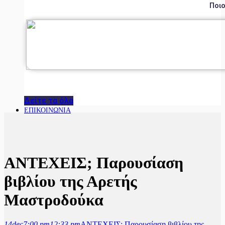
Ποιο
Δείτε τα όλα
ΕΠΙΚΟΙΝΩΝΙΑ
ΑΝΤΕΧΕΙΣ; Παρουσίαση
βιβλίου της Αρετής
Μαστροδούκα
14
dec
7:00 pm
12:33 pm
ΑΝΤΕΧΕΙΣ; Παρουσίαση βιβλίου της