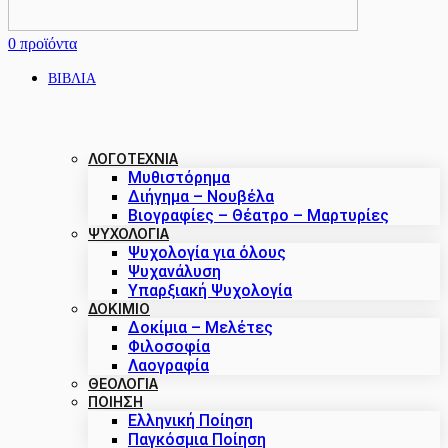
0
προϊόντα
ΒΙΒΛΙΑ
ΛΟΓΟΤΕΧΝΙΑ
Μυθιστόρημα
Διήγημα – Νουβέλα
Βιογραφίες – Θέατρο – Μαρτυρίες
ΨΥΧΟΛΟΓΙΑ
Ψυχολογία για όλους
Ψυχανάλυση
Υπαρξιακή Ψυχολογία
ΔΟΚΊΜΙΟ
Δοκίμια – Μελέτες
Φιλοσοφία
Λαογραφία
ΘΕΟΛΟΓΙΑ
ΠΟΙΗΣΗ
Ελληνική Ποίηση
Παγκόσμια Ποίηση