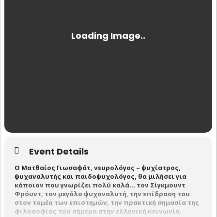
Event Details
Ο Ματθαίος Γιωσαφάτ, νευρολόγος – ψυχίατρος,
ψυχαναλυτής και παιδοψυχολόγος, θα μιλήσει για
κάποιον που γνωρίζει πολύ καλά… τον Σίγκμουντ
Φρόυντ, τον μεγάλο ψυχαναλυτή, την επίδραση του
στον τομέα των επιστημών, την πρακτική σημασία της
φιλοσοφίας του σήμερα στην ελληνική κοινωνία.