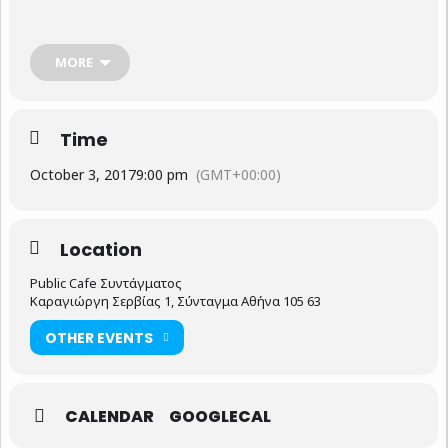
Την Τρίτη 3 Οκτωβρίου και ώρα 21.00
στο Public Cafe Συντάγματος
, Καραγιώργη Σερβίας 1 –
MORE
Σύνταγμα
Τις συζητήσεις οργανώνουν και διευθύνουν οι δημοσιογράφοι
Γιάννης Μπασκόζος
και
Μάκης Προβατάς
.
Time
Είσοδος Ελεύθερη.
October 3, 2017
9:00 pm
(GMT+00:00)
Location
Public Cafe Συντάγματος
Καραγιώργη Σερβίας 1, Σύνταγμα Αθήνα 105 63
OTHER EVENTS
CALENDAR
GOOGLECAL