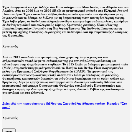
Έχει συνεργαστεί και έχει διδάξει στα Πανεπιστήμια του Manchester, των Αθηνών και του
Αιγαίου. Aπό το 2006 έως το 2020 δίδαξε σε μεταπτυχιακό επίπεδο στο Ελληνικό Ανοικτό
Πανεπιστήμιο. Έχει εποπτεύσει πλήθος διπλωματικών εργασιών που σχετίζονται με τη
λογοτεχνία και το θέατρο σε διάλογο με τη θρησκευτική πίστη και τη θεολογική σκέψη.
Έχει λάβει μέρος σε διεθνή και ελληνικά συνέδρια και έχει δημοσιεύσει μελέτες και άρθρα
σε διεθνή περιοδικά και συλλογικούς τόμους. Χριστιανές γυναίκες. Είναι μέλος της
Εταιρίας Ευρωπαίων Γυναικών στη Θεολογική Έρευνα. Της Διεθνούς Εταιρίας για τη
μελέτη της σχέσης θεολογίας, λογοτεχνίας και πολιτισμού και της Ευρωπαϊκής Ακαδημίας
της Θρησκείας.
Χριστιανές
Από το 2012 συνέδεσε την εμπειρία της στον χώρο της λογοτεχνίας και των
ανθρωπιστικών σπουδών με το ενδιαφέρον της για την ανθρώπινη κατάσταση και
ειδικεύτηκε στην ψυχοθεραπεία ενηλίκων. To 2015 έλαβε με διάκριση μεταπτυχιακό τίτλο
(M.Sc.) στη συνθετική ψυχοθεραπεία από το Παν/μιο του Derby. Είναι αναγνωρισμένο
μέλος του Βρετανικού Συλλόγου Ψυχοθεραπευτών (BACP). Τα ερευνητικά της
ενδιαφέροντα επικεντρώνονται μεταξύ άλλων στoν διάλογο θεολογίας, λογοτεχνίας,
ψυχανάλυσης και κριτικών θεωριών, τα ανθρώπινα δικαιώματα και τη σχέση φύλου και
θρησκείας. Σήμερα εργάζεται ως καθηγήτρια στην ιδιωτική εκπαίδευση. Διδάσκει στο
μεταπτυχιακό πρόγραμμα Οικουμενικής Θεολογίας του Διεθνούς Πανεπιστημίου και
διατηρεί ενεργή την ιδιότητα της ψυχοθεραπεύτριας ιδιωτικά. Βιβλία της κυκλοφορούν
στα αγγλικά και στα ελληνικά.
Δείτε εδώ την παρουσίαση
του βιβλίου της Σπυριδούλας Αθανασοπούλου- Κυπρίου “Στο
όριο”
Χριστιανές
more