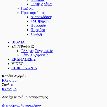
Ψυχής Δρόμοι
Παιδικά
Πρακτoρεύσεις
Αυτοεκδόσεις
Ι.Μ. Ιβήρων
Παρουσία
Πορφύρα
Σύναξη
ΒΙΒΛΙΑ
ΣΥΓΓΡΑΦΕΙΣ
Έλληνες Συγγραφείς
Ξένοι Συγγραφείς
ΕΚΔΗΛΩΣΕΙΣ
VIDEO
ΕΠΙΚΟΙΝΩΝΙΑ
Καλάθι Αγορών
Κλείσιμο
Σύνδεση
Κλείσιμο
Δεν έχετε ακόμη λογαριασμό;
Δημιουργία λογαριασμού