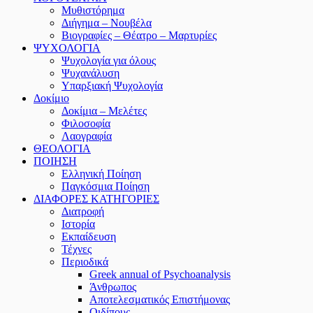
Μυθιστόρημα
Διήγημα – Νουβέλα
Βιογραφίες – Θέατρο – Μαρτυρίες
ΨΥΧΟΛΟΓΙΑ
Ψυχολογία για όλους
Ψυχανάλυση
Υπαρξιακή Ψυχολογία
Δοκίμιο
Δοκίμια – Μελέτες
Φιλοσοφία
Λαογραφία
ΘΕΟΛΟΓΙΑ
ΠΟΙΗΣΗ
Ελληνική Ποίηση
Παγκόσμια Ποίηση
ΔΙΑΦΟΡΕΣ ΚΑΤΗΓΟΡΙΕΣ
Διατροφή
Ιστορία
Εκπαίδευση
Τέχνες
Περιοδικά
Greek annual of Psychoanalysis
Άνθρωπος
Αποτελεσματικός Επιστήμονας
Οιδίπους