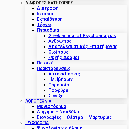
ΔΙΑΦΟΡΕΣ ΚΑΤΗΓΟΡΙΕΣ
Διατροφή
Ιστορία
Εκπαίδευση
Τέχνες
Περιοδικά
Greek annual of Psychoanalysis
Άνθρωπος
Αποτελεσματικός Επιστήμονας
Οιδίπους
Ψυχής Δρόμοι
Παιδικά
Πρακτoρεύσεις
Αυτοεκδόσεις
Ι.Μ. Ιβήρων
Παρουσία
Πορφύρα
Σύναξη
ΛΟΓΟΤΕΧΝΙΑ
Μυθιστόρημα
Διήγημα – Νουβέλα
Βιογραφίες – Θέατρο – Μαρτυρίες
ΨΥΧΟΛΟΓΙΑ
Ψυχολογία για όλους