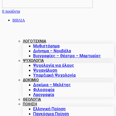
0
προϊόντα
ΒΙΒΛΙΑ
ΛΟΓΟΤΕΧΝΙΑ
Μυθιστόρημα
Διήγημα – Νουβέλα
Βιογραφίες – Θέατρο – Μαρτυρίες
ΨΥΧΟΛΟΓΙΑ
Ψυχολογία για όλους
Ψυχανάλυση
Υπαρξιακή Ψυχολογία
ΔΟΚΊΜΙΟ
Δοκίμια – Μελέτες
Φιλοσοφία
Λαογραφία
ΘΕΟΛΟΓΙΑ
ΠΟΙΗΣΗ
Ελληνική Ποίηση
Παγκόσμια Ποίηση