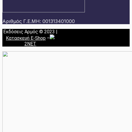
Αριθμός Γ.Ε.ΜΗ: 001313401000
Εκδόσεις Αρμός © 2023 |
Κατασκευή E-Shop
–
2NET