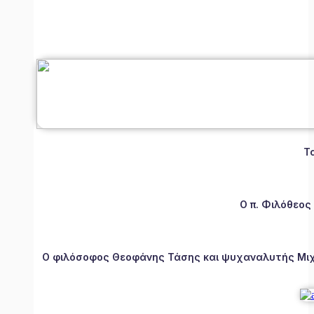
Τ
Ο π. Φιλόθεος
Ο φιλόσοφος Θεοφάνης Τάσης και ψυχαναλυτής Μιχάλ