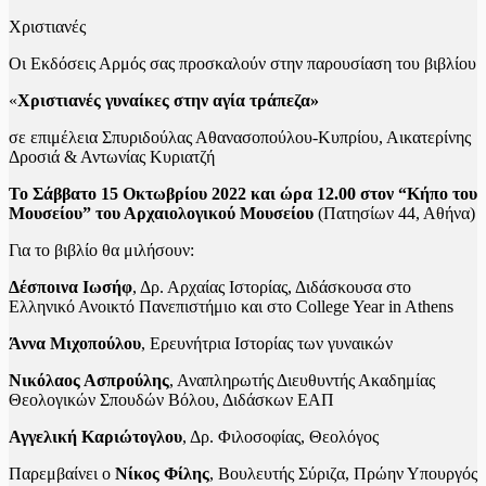
Χριστιανές
Οι Εκδόσεις Αρμός σας προσκαλούν στην παρουσίαση του βιβλίου
«
Χριστιανές γυναίκες στην αγία τράπεζα»
σε επιμέλεια Σπυριδούλας Αθανασοπούλου-Κυπρίου, Αικατερίνης
Δροσιά & Αντωνίας Κυριατζή
Το Σάββατο 15 Οκτωβρίου 2022 και ώρα 12.00 στον “Κήπο του
Μουσείου” του Αρχαιολογικού Μουσείου
(Πατησίων 44, Αθήνα)
Για το βιβλίο θα μιλήσουν:
Δέσποινα Ιωσήφ
, Δρ. Αρχαίας Ιστορίας, Διδάσκουσα στο
Ελληνικό Ανοικτό Πανεπιστήμιο και στο College Year in Athens
Άννα Μιχοπούλου
, Ερευνήτρια Ιστορίας των γυναικών
Νικόλαος Ασπρούλης
, Αναπληρωτής Διευθυντής Ακαδημίας
Θεολογικών Σπουδών Βόλου, Διδάσκων ΕΑΠ
Αγγελική Καριώτογλου
, Δρ. Φιλοσοφίας, Θεολόγος
Παρεμβαίνει ο
Νίκος Φίλης
, Βουλευτής Σύριζα, Πρώην Υπουργός