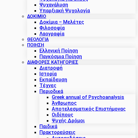
Ψυχανάλυση
Υπαρξιακή Ψυχολογία
ΔΟΚΊΜΙΟ
Δοκίμια – Μελέτες
Φιλοσοφία
Λαογραφία
ΘΕΟΛΟΓΙΑ
ΠΟΙΗΣΗ
Ελληνική Ποίηση
Παγκόσμια Ποίηση
ΔΙΑΦΟΡΕΣ ΚΑΤΗΓΟΡΙΕΣ
Διατροφή
Ιστορία
Εκπαίδευση
Τέχνες
Περιοδικά
Greek annual of Psychoanalysis
Άνθρωπος
Αποτελεσματικός Επιστήμονας
Οιδίπους
Ψυχής Δρόμοι
Παιδικά
Πρακτoρεύσεις