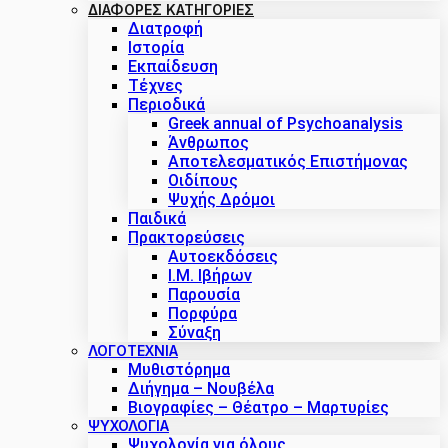
ΔΙΑΦΟΡΕΣ ΚΑΤΗΓΟΡΙΕΣ
Διατροφή
Ιστορία
Εκπαίδευση
Τέχνες
Περιοδικά
Greek annual of Psychoanalysis
Άνθρωπος
Αποτελεσματικός Επιστήμονας
Οιδίπους
Ψυχής Δρόμοι
Παιδικά
Πρακτoρεύσεις
Αυτοεκδόσεις
Ι.Μ. Ιβήρων
Παρουσία
Πορφύρα
Σύναξη
ΛΟΓΟΤΕΧΝΙΑ
Μυθιστόρημα
Διήγημα – Νουβέλα
Βιογραφίες – Θέατρο – Μαρτυρίες
ΨΥΧΟΛΟΓΙΑ
Ψυχολογία για όλους