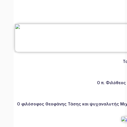
Τ
Ο π. Φιλόθεος
Ο φιλόσοφος Θεοφάνης Τάσης και ψυχαναλυτής Μιχάλ