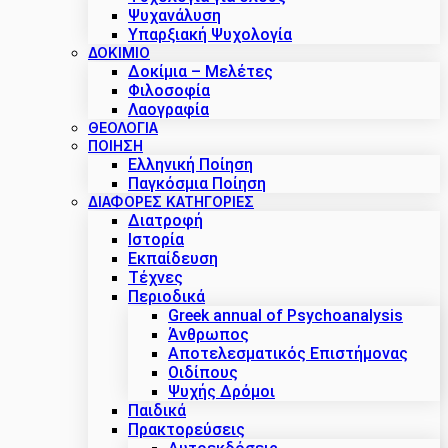
Ψυχανάλυση
Υπαρξιακή Ψυχολογία
ΔΟΚΊΜΙΟ
Δοκίμια – Μελέτες
Φιλοσοφία
Λαογραφία
ΘΕΟΛΟΓΙΑ
ΠΟΙΗΣΗ
Ελληνική Ποίηση
Παγκόσμια Ποίηση
ΔΙΑΦΟΡΕΣ ΚΑΤΗΓΟΡΙΕΣ
Διατροφή
Ιστορία
Εκπαίδευση
Τέχνες
Περιοδικά
Greek annual of Psychoanalysis
Άνθρωπος
Αποτελεσματικός Επιστήμονας
Οιδίπους
Ψυχής Δρόμοι
Παιδικά
Πρακτoρεύσεις