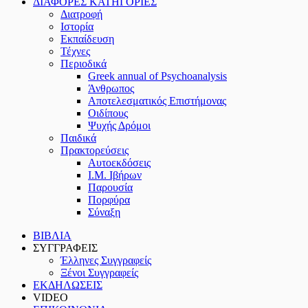
ΔΙΑΦΟΡΕΣ ΚΑΤΗΓΟΡΙΕΣ
Διατροφή
Ιστορία
Εκπαίδευση
Τέχνες
Περιοδικά
Greek annual of Psychoanalysis
Άνθρωπος
Αποτελεσματικός Επιστήμονας
Οιδίπους
Ψυχής Δρόμοι
Παιδικά
Πρακτoρεύσεις
Αυτοεκδόσεις
Ι.Μ. Ιβήρων
Παρουσία
Πορφύρα
Σύναξη
ΒΙΒΛΙΑ
ΣΥΓΓΡΑΦΕΙΣ
Έλληνες Συγγραφείς
Ξένοι Συγγραφείς
ΕΚΔΗΛΩΣΕΙΣ
VIDEO