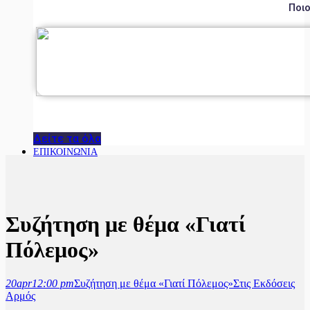
Ποιο
Δείτε τα όλα
ΕΠΙΚΟΙΝΩΝΙΑ
Συζήτηση με θέμα «Γιατί
Πόλεμος»
20
apr
12:00 pm
Συζήτηση με θέμα «Γιατί Πόλεμος»
Στις Εκδόσεις
Αρμός