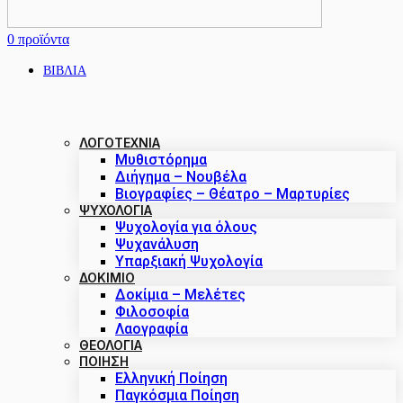
0
προϊόντα
ΒΙΒΛΙΑ
ΛΟΓΟΤΕΧΝΙΑ
Μυθιστόρημα
Διήγημα – Νουβέλα
Βιογραφίες – Θέατρο – Μαρτυρίες
ΨΥΧΟΛΟΓΙΑ
Ψυχολογία για όλους
Ψυχανάλυση
Υπαρξιακή Ψυχολογία
ΔΟΚΊΜΙΟ
Δοκίμια – Μελέτες
Φιλοσοφία
Λαογραφία
ΘΕΟΛΟΓΙΑ
ΠΟΙΗΣΗ
Ελληνική Ποίηση
Παγκόσμια Ποίηση