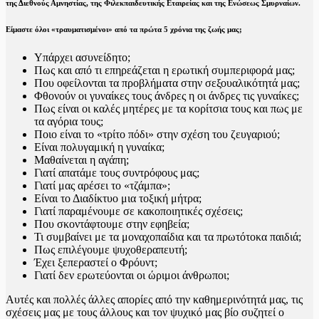
της Διεθνούς Αμνηστίας, της Φιλεκπαιδευτικής Εταιρείας και της Ενώσεως Σμυρναίων.
Είμαστε όλοι «τραυματισμένοι» από τα πρώτα 5 χρόνια της ζωής μας;
Υπάρχει ασυνείδητο;
Πως και από τι επηρεάζεται η ερωτική συμπεριφορά μας;
Που οφείλονται τα προβλήματα στην σεξουαλικότητά μας;
Φθονούν οι γυναίκες τους άνδρες η οι άνδρες τις γυναίκες;
Πως είναι οι καλές μητέρες με τα κορίτσια τους και πως με
τα αγόρια τους;
Ποιο είναι το «τρίτο πόδι» στην σχέση του ζευγαριού;
Είναι πολυγαμική η γυναίκα;
Μαθαίνεται η αγάπη;
Γιατί απατάμε τους συντρόφους μας;
Γιατί μας αρέσει το «τζάμπα»;
Είναι το Διαδίκτυο μια τοξική μήτρα;
Γιατί παραμένουμε σε κακοποιητικές σχέσεις;
Που σκοντάφτουμε στην εφηβεία;
Τι συμβαίνει με τα μοναχοπαίδια και τα πρωτότοκα παιδιά;
Πως επιλέγουμε ψυχοθεραπευτή;
Έχει ξεπεραστεί ο Φρόυντ;
Γιατί δεν ερωτεύονται οι ώριμοι άνθρωποι;
Αυτές και πολλές άλλες απορίες από την καθημερινότητά μας, τις
σχέσεις μας με τους άλλους και τον ψυχικό μας βίο συζητεί ο