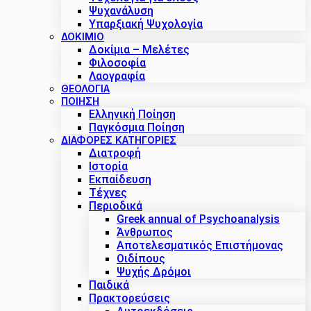
Ψυχανάλυση
Υπαρξιακή Ψυχολογία
ΔΟΚΊΜΙΟ
Δοκίμια – Μελέτες
Φιλοσοφία
Λαογραφία
ΘΕΟΛΟΓΙΑ
ΠΟΙΗΣΗ
Ελληνική Ποίηση
Παγκόσμια Ποίηση
ΔΙΑΦΟΡΕΣ ΚΑΤΗΓΟΡΙΕΣ
Διατροφή
Ιστορία
Εκπαίδευση
Τέχνες
Περιοδικά
Greek annual of Psychoanalysis
Άνθρωπος
Αποτελεσματικός Επιστήμονας
Οιδίπους
Ψυχής Δρόμοι
Παιδικά
Πρακτoρεύσεις