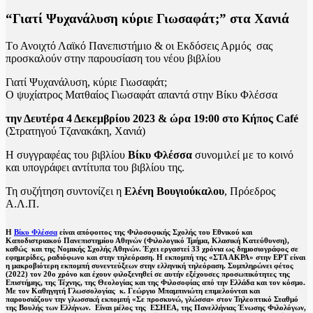
“Γιατί Ψυχανάλυση κύριε Γιωσαφάτ;” στα Χανιά
Tο Ανοιχτό Λαϊκό Πανεπιστήμιο & οι Εκδόσεις Αρμός σας
προσκαλούν στην παρουσίαση του νέου βιβλίου
Γιατί Ψυχανάλυση, κύριε Γιωσαφάτ;
Ο ψυχίατρος Ματθαίος Γιωσαφάτ απαντά στην Βίκυ Φλέσσα
την Δευτέρα 4 Δεκεμβρίου 2023 & ώρα 19:00 στο Κήπος Café
(Στρατηγού Τζανακάκη, Χανιά)
Η συγγραφέας του βιβλίου
Βίκυ Φλέσσα
συνομιλεί με το κοινό
και υπογράφει αντίτυπα του βιβλίου της.
Τη συζήτηση συντονίζει η
Ελένη Βουγιούκαλου
, Πρόεδρος
Α.Λ.Π.
H
Βίκυ Φλέσσα
είναι απόφοιτος της Φιλοσοφικής Σχολής του Εθνικού και
Καποδιστριακού Πανεπιστημίου Αθηνών (Φιλολογικό Τμήμα, Κλασική Κατεύθυνση),
καθώς και της Νομικής Σχολής Αθηνών. Έχει εργαστεί 33 χρόνια ως δημοσιογράφος σε
εφημερίδες, ραδιόφωνο και στην τηλεόραση. Η εκπομπή της «ΣΤΑ ΑΚΡΑ» στην ΕΡΤ είναι
η μακροβιότερη εκπομπή συνεντεύξεων στην ελληνική τηλεόραση. Συμπληρώνει φέτος
(2022) τον 20ο χρόνο και έχουν φιλοξενηθεί σε αυτήν εξέχουσες προσωπικότητες της
Επιστήμης, της Τέχνης, της Θεολογίας και της Φιλοσοφίας από την Ελλάδα και τον κόσμο.
Με τον Καθηγητή Γλωσσολογίας κ. Γεώργιο Μπαμπινιώτη επιμελούνται και
παρουσιάζουν την γλωσσική εκπομπή «Σε προσκυνώ, γλώσσα» στον Τηλεοπτικό Σταθμό
της Βουλής των Ελλήνων. Είναι μέλος της ΕΣΗΕΑ, της Πανελλήνιας Ένωσης Φιλολόγων,