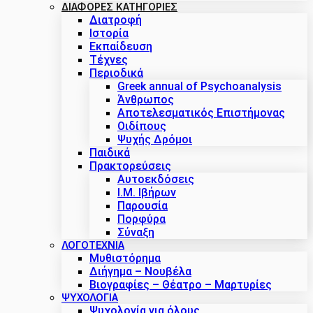
ΔΙΑΦΟΡΕΣ ΚΑΤΗΓΟΡΙΕΣ
Διατροφή
Ιστορία
Εκπαίδευση
Τέχνες
Περιοδικά
Greek annual of Psychoanalysis
Άνθρωπος
Αποτελεσματικός Επιστήμονας
Οιδίπους
Ψυχής Δρόμοι
Παιδικά
Πρακτoρεύσεις
Αυτοεκδόσεις
Ι.Μ. Ιβήρων
Παρουσία
Πορφύρα
Σύναξη
ΛΟΓΟΤΕΧΝΙΑ
Μυθιστόρημα
Διήγημα – Νουβέλα
Βιογραφίες – Θέατρο – Μαρτυρίες
ΨΥΧΟΛΟΓΙΑ
Ψυχολογία για όλους