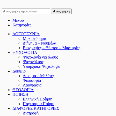
Αναζήτηση
Μενου
Κατηγορίες
ΛΟΓΟΤΕΧΝΙΑ
Μυθιστόρημα
Διήγημα – Νουβέλα
Βιογραφίες – Θέατρο – Μαρτυρίες
ΨΥΧΟΛΟΓΙΑ
Ψυχολογία για όλους
Ψυχανάλυση
Υπαρξιακή Ψυχολογία
Δοκίμιο
Δοκίμια – Μελέτες
Φιλοσοφία
Λαογραφία
ΘΕΟΛΟΓΙΑ
ΠΟΙΗΣΗ
Ελληνική Ποίηση
Παγκόσμια Ποίηση
ΔΙΑΦΟΡΕΣ ΚΑΤΗΓΟΡΙΕΣ
Διατροφή