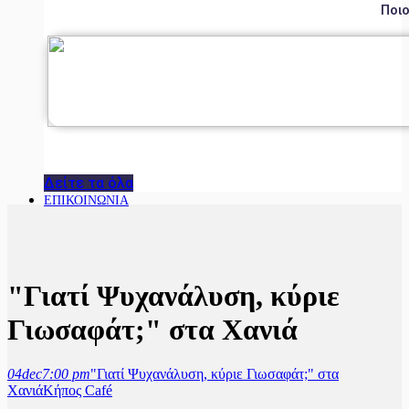
Ποιο
Δείτε τα όλα
ΕΠΙΚΟΙΝΩΝΙΑ
"Γιατί Ψυχανάλυση, κύριε
Γιωσαφάτ;" στα Χανιά
04
dec
7:00 pm
"Γιατί Ψυχανάλυση, κύριε Γιωσαφάτ;" στα
Χανιά
Κήπος Café