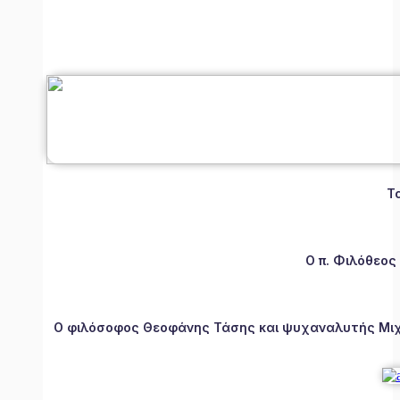
Τ
Ο π. Φιλόθεος
Ο φιλόσοφος Θεοφάνης Τάσης και ψυχαναλυτής Μιχάλ