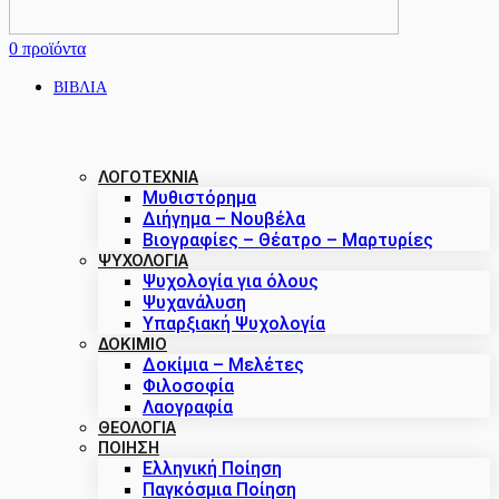
0
προϊόντα
ΒΙΒΛΙΑ
ΛΟΓΟΤΕΧΝΙΑ
Μυθιστόρημα
Διήγημα – Νουβέλα
Βιογραφίες – Θέατρο – Μαρτυρίες
ΨΥΧΟΛΟΓΙΑ
Ψυχολογία για όλους
Ψυχανάλυση
Υπαρξιακή Ψυχολογία
ΔΟΚΊΜΙΟ
Δοκίμια – Μελέτες
Φιλοσοφία
Λαογραφία
ΘΕΟΛΟΓΙΑ
ΠΟΙΗΣΗ
Ελληνική Ποίηση
Παγκόσμια Ποίηση