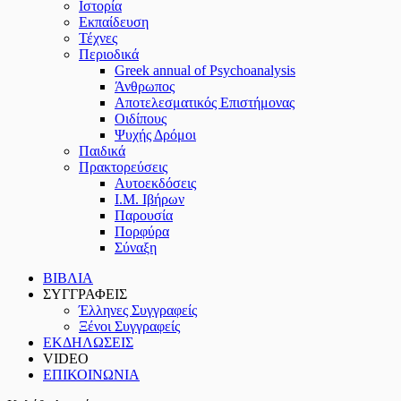
Ιστορία
Εκπαίδευση
Τέχνες
Περιοδικά
Greek annual of Psychoanalysis
Άνθρωπος
Αποτελεσματικός Επιστήμονας
Οιδίπους
Ψυχής Δρόμοι
Παιδικά
Πρακτoρεύσεις
Αυτοεκδόσεις
Ι.Μ. Ιβήρων
Παρουσία
Πορφύρα
Σύναξη
ΒΙΒΛΙΑ
ΣΥΓΓΡΑΦΕΙΣ
Έλληνες Συγγραφείς
Ξένοι Συγγραφείς
ΕΚΔΗΛΩΣΕΙΣ
VIDEO
ΕΠΙΚΟΙΝΩΝΙΑ