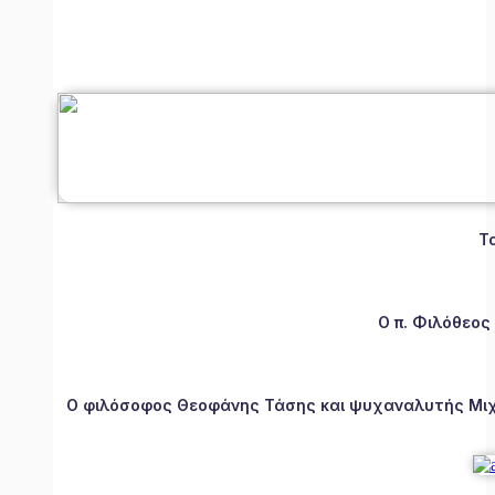
Τ
Ο π. Φιλόθεος
Ο φιλόσοφος Θεοφάνης Τάσης και ψυχαναλυτής Μιχάλ