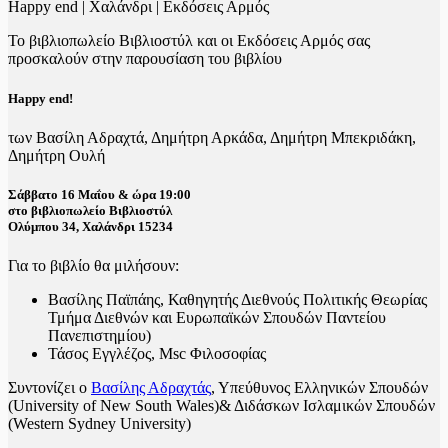
Happy end | Χαλάνδρι | Εκδόσεις Αρμός
Το βιβλιοπωλείο Βιβλιοστύλ και οι Εκδόσεις Αρμός σας
προσκαλούν στην παρουσίαση του βιβλίου
Happy end!
των Βασίλη Αδραχτά, Δημήτρη Αρκάδα, Δημήτρη Μπεκριδάκη,
Δημήτρη Ουλή
Σάββατο 16 Μαΐου & ώρα 19:00
στο βιβλιοπωλείο Βιβλιοστύλ
Ολύμπου 34, Χαλάνδρι 15234
Για το βιβλίο θα μιλήσουν:
Βασίλης Παϊπάης, Καθηγητής Διεθνούς Πολιτικής Θεωρίας
Τμήμα Διεθνών και Ευρωπαϊκών Σπουδών Παντείου
Πανεπιστημίου)
Τάσος Εγγλέζος, Msc Φιλοσοφίας
Συντονίζει ο
Βασίλης Αδραχτάς
, Υπεύθυνος Ελληνικών Σπουδών
(University of New South Wales)& Διδάσκων Ισλαμικών Σπουδών
(Western Sydney University)