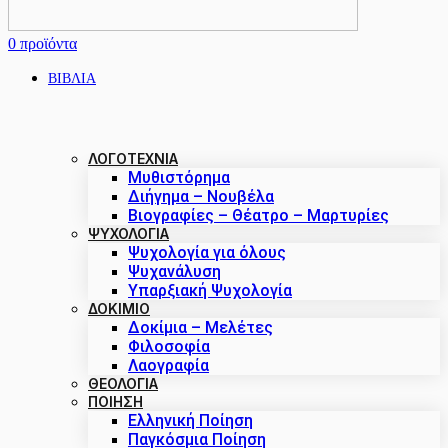
0
προϊόντα
ΒΙΒΛΙΑ
ΛΟΓΟΤΕΧΝΙΑ
Μυθιστόρημα
Διήγημα – Νουβέλα
Βιογραφίες – Θέατρο – Μαρτυρίες
ΨΥΧΟΛΟΓΙΑ
Ψυχολογία για όλους
Ψυχανάλυση
Υπαρξιακή Ψυχολογία
ΔΟΚΊΜΙΟ
Δοκίμια – Μελέτες
Φιλοσοφία
Λαογραφία
ΘΕΟΛΟΓΙΑ
ΠΟΙΗΣΗ
Ελληνική Ποίηση
Παγκόσμια Ποίηση