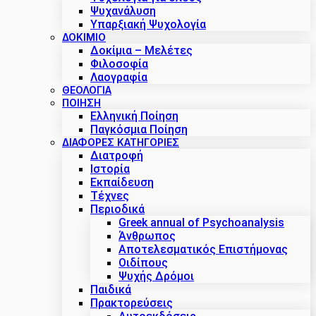
Ψυχανάλυση
Υπαρξιακή Ψυχολογία
ΔΟΚΊΜΙΟ
Δοκίμια – Μελέτες
Φιλοσοφία
Λαογραφία
ΘΕΟΛΟΓΙΑ
ΠΟΙΗΣΗ
Ελληνική Ποίηση
Παγκόσμια Ποίηση
ΔΙΑΦΟΡΕΣ ΚΑΤΗΓΟΡΙΕΣ
Διατροφή
Ιστορία
Εκπαίδευση
Τέχνες
Περιοδικά
Greek annual of Psychoanalysis
Άνθρωπος
Αποτελεσματικός Επιστήμονας
Οιδίπους
Ψυχής Δρόμοι
Παιδικά
Πρακτoρεύσεις