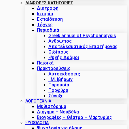
ΔΙΑΦΟΡΕΣ ΚΑΤΗΓΟΡΙΕΣ
Διατροφή
Ιστορία
Εκπαίδευση
Τέχνες
Περιοδικά
Greek annual of Psychoanalysis
Άνθρωπος
Αποτελεσματικός Επιστήμονας
Οιδίπους
Ψυχής Δρόμοι
Παιδικά
Πρακτoρεύσεις
Αυτοεκδόσεις
Ι.Μ. Ιβήρων
Παρουσία
Πορφύρα
Σύναξη
ΛΟΓΟΤΕΧΝΙΑ
Μυθιστόρημα
Διήγημα – Νουβέλα
Βιογραφίες – Θέατρο – Μαρτυρίες
ΨΥΧΟΛΟΓΙΑ
Ψυχολογία για όλους