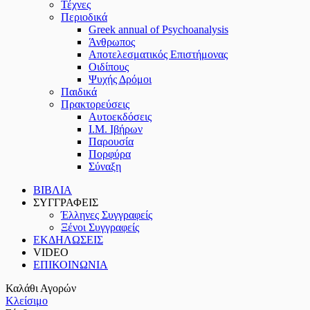
Τέχνες
Περιοδικά
Greek annual of Psychoanalysis
Άνθρωπος
Αποτελεσματικός Επιστήμονας
Οιδίπους
Ψυχής Δρόμοι
Παιδικά
Πρακτoρεύσεις
Αυτοεκδόσεις
Ι.Μ. Ιβήρων
Παρουσία
Πορφύρα
Σύναξη
ΒΙΒΛΙΑ
ΣΥΓΓΡΑΦΕΙΣ
Έλληνες Συγγραφείς
Ξένοι Συγγραφείς
ΕΚΔΗΛΩΣΕΙΣ
VIDEO
ΕΠΙΚΟΙΝΩΝΙΑ
Καλάθι Αγορών
Κλείσιμο