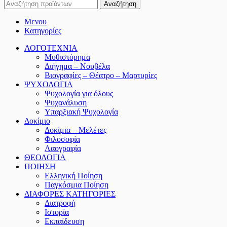
Αναζήτηση
Μενου
Κατηγορίες
ΛΟΓΟΤΕΧΝΙΑ
Μυθιστόρημα
Διήγημα – Νουβέλα
Βιογραφίες – Θέατρο – Μαρτυρίες
ΨΥΧΟΛΟΓΙΑ
Ψυχολογία για όλους
Ψυχανάλυση
Υπαρξιακή Ψυχολογία
Δοκίμιο
Δοκίμια – Μελέτες
Φιλοσοφία
Λαογραφία
ΘΕΟΛΟΓΙΑ
ΠΟΙΗΣΗ
Ελληνική Ποίηση
Παγκόσμια Ποίηση
ΔΙΑΦΟΡΕΣ ΚΑΤΗΓΟΡΙΕΣ
Διατροφή
Ιστορία
Εκπαίδευση