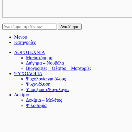
Αναζήτηση
Μενου
Κατηγορίες
ΛΟΓΟΤΕΧΝΙΑ
Μυθιστόρημα
Διήγημα – Νουβέλα
Βιογραφίες – Θέατρο – Μαρτυρίες
ΨΥΧΟΛΟΓΙΑ
Ψυχολογία για όλους
Ψυχανάλυση
Υπαρξιακή Ψυχολογία
Δοκίμιο
Δοκίμια – Μελέτες
Φιλοσοφία
Λαογραφία
ΘΕΟΛΟΓΙΑ
ΠΟΙΗΣΗ
Ελληνική Ποίηση
Παγκόσμια Ποίηση