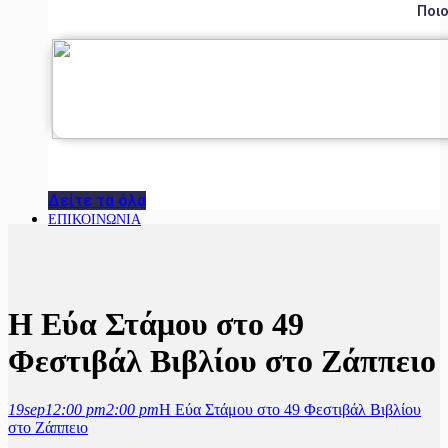
Ποιο
Δείτε τα όλα
ΕΠΙΚΟΙΝΩΝΙΑ
Η Εύα Στάμου στο 49
Φεστιβάλ Βιβλίου στο Ζάππειο
19
sep
12:00 pm
2:00 pm
Η Εύα Στάμου στο 49 Φεστιβάλ Βιβλίου
στο Ζάππειο