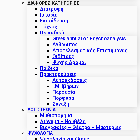
ΔΙΑΦΟΡΕΣ ΚΑΤΗΓΟΡΙΕΣ
Διατροφή
Ιστορία
Εκπαίδευση
Τέχνες
Περιοδικά
Greek annual of Psychoanalysis
Άνθρωπος
Αποτελεσματικός Επιστήμονας
Οιδίπους
Ψυχής Δρόμοι
Παιδικά
Πρακτoρεύσεις
Αυτοεκδόσεις
Ι.Μ. Ιβήρων
Παρουσία
Πορφύρα
Σύναξη
ΛΟΓΟΤΕΧΝΙΑ
Μυθιστόρημα
Διήγημα – Νουβέλα
Βιογραφίες – Θέατρο – Μαρτυρίες
ΨΥΧΟΛΟΓΙΑ
Ψυχολογία για όλους