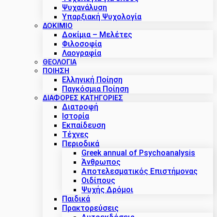
Ψυχανάλυση
Υπαρξιακή Ψυχολογία
ΔΟΚΊΜΙΟ
Δοκίμια – Μελέτες
Φιλοσοφία
Λαογραφία
ΘΕΟΛΟΓΙΑ
ΠΟΙΗΣΗ
Ελληνική Ποίηση
Παγκόσμια Ποίηση
ΔΙΑΦΟΡΕΣ ΚΑΤΗΓΟΡΙΕΣ
Διατροφή
Ιστορία
Εκπαίδευση
Τέχνες
Περιοδικά
Greek annual of Psychoanalysis
Άνθρωπος
Αποτελεσματικός Επιστήμονας
Οιδίπους
Ψυχής Δρόμοι
Παιδικά
Πρακτoρεύσεις