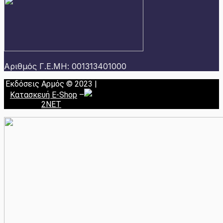
Αριθμός Γ.Ε.ΜΗ: 001313401000
Εκδόσεις Αρμός © 2023 |
Κατασκευή E-Shop
–
2NET