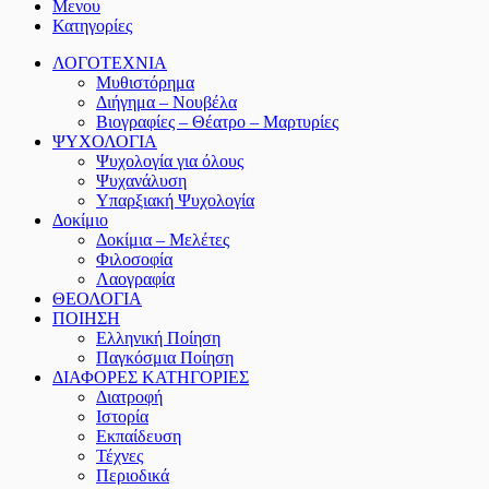
Μενου
Κατηγορίες
ΛΟΓΟΤΕΧΝΙΑ
Μυθιστόρημα
Διήγημα – Νουβέλα
Βιογραφίες – Θέατρο – Μαρτυρίες
ΨΥΧΟΛΟΓΙΑ
Ψυχολογία για όλους
Ψυχανάλυση
Υπαρξιακή Ψυχολογία
Δοκίμιο
Δοκίμια – Μελέτες
Φιλοσοφία
Λαογραφία
ΘΕΟΛΟΓΙΑ
ΠΟΙΗΣΗ
Ελληνική Ποίηση
Παγκόσμια Ποίηση
ΔΙΑΦΟΡΕΣ ΚΑΤΗΓΟΡΙΕΣ
Διατροφή
Ιστορία
Εκπαίδευση
Τέχνες
Περιοδικά