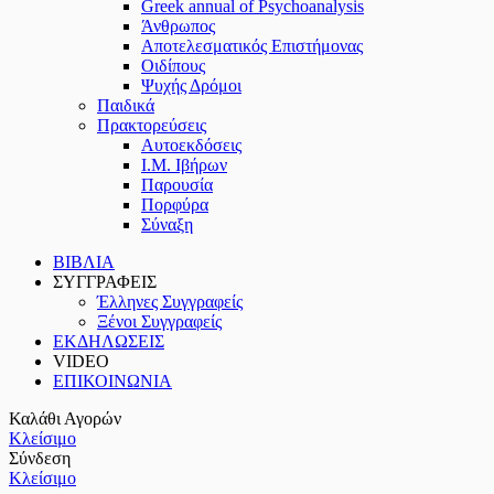
Greek annual of Psychoanalysis
Άνθρωπος
Αποτελεσματικός Επιστήμονας
Οιδίπους
Ψυχής Δρόμοι
Παιδικά
Πρακτoρεύσεις
Αυτοεκδόσεις
Ι.Μ. Ιβήρων
Παρουσία
Πορφύρα
Σύναξη
ΒΙΒΛΙΑ
ΣΥΓΓΡΑΦΕΙΣ
Έλληνες Συγγραφείς
Ξένοι Συγγραφείς
ΕΚΔΗΛΩΣΕΙΣ
VIDEO
ΕΠΙΚΟΙΝΩΝΙΑ
Καλάθι Αγορών
Κλείσιμο
Σύνδεση
Κλείσιμο