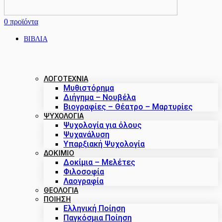
0
προϊόντα
ΒΙΒΛΙΑ
ΛΟΓΟΤΕΧΝΙΑ
Μυθιστόρημα
Διήγημα – Νουβέλα
Βιογραφίες – Θέατρο – Μαρτυρίες
ΨΥΧΟΛΟΓΙΑ
Ψυχολογία για όλους
Ψυχανάλυση
Υπαρξιακή Ψυχολογία
ΔΟΚΊΜΙΟ
Δοκίμια – Μελέτες
Φιλοσοφία
Λαογραφία
ΘΕΟΛΟΓΙΑ
ΠΟΙΗΣΗ
Ελληνική Ποίηση
Παγκόσμια Ποίηση