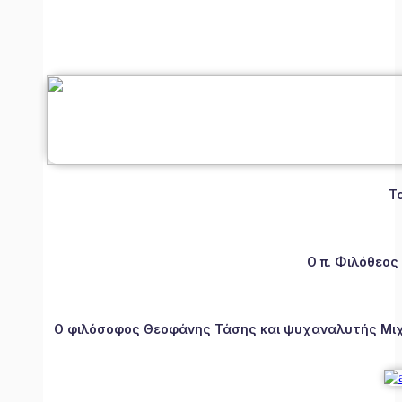
Τ
Ο π. Φιλόθεος
Ο φιλόσοφος Θεοφάνης Τάσης και ψυχαναλυτής Μιχάλ