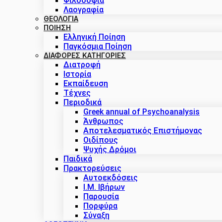
Φιλοσοφία
Λαογραφία
ΘΕΟΛΟΓΙΑ
ΠΟΙΗΣΗ
Ελληνική Ποίηση
Παγκόσμια Ποίηση
ΔΙΑΦΟΡΕΣ ΚΑΤΗΓΟΡΙΕΣ
Διατροφή
Ιστορία
Εκπαίδευση
Τέχνες
Περιοδικά
Greek annual of Psychoanalysis
Άνθρωπος
Αποτελεσματικός Επιστήμονας
Οιδίπους
Ψυχής Δρόμοι
Παιδικά
Πρακτoρεύσεις
Αυτοεκδόσεις
Ι.Μ. Ιβήρων
Παρουσία
Πορφύρα
Σύναξη