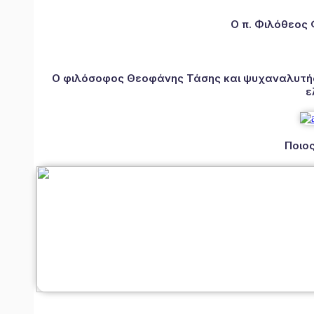
Ο π. Φιλόθεος
Ο φιλόσοφος Θεοφάνης Τάσης και ψυχαναλυτής 
ε
Ποιος