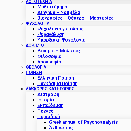
ΛΟΓΟΤΕΧΝΙΑ
Μυθιστόρημα
Διήγημα – Νουβέλα
Βιογραφίες – Θέατρο – Μαρτυρίες
ΨΥΧΟΛΟΓΙΑ
Ψυχολογία για όλους
Ψυχανάλυση
Υπαρξιακή Ψυχολογία
ΔΟΚΊΜΙΟ
Δοκίμια – Μελέτες
Φιλοσοφία
Λαογραφία
ΘΕΟΛΟΓΙΑ
ΠΟΙΗΣΗ
Ελληνική Ποίηση
Παγκόσμια Ποίηση
ΔΙΑΦΟΡΕΣ ΚΑΤΗΓΟΡΙΕΣ
Διατροφή
Ιστορία
Εκπαίδευση
Τέχνες
Περιοδικά
Greek annual of Psychoanalysis
Άνθρωπος