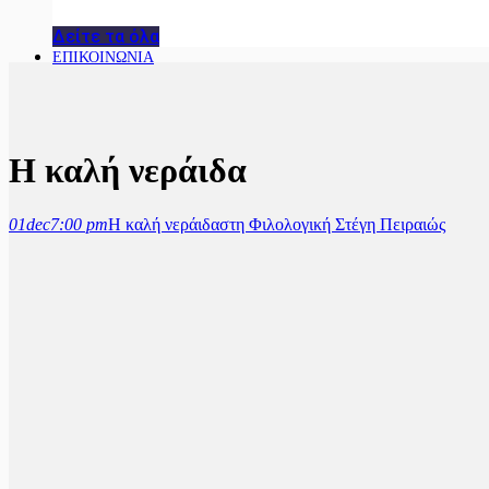
Δείτε τα όλα
ΕΠΙΚΟΙΝΩΝΙΑ
Η καλή νεράιδα
01
dec
7:00 pm
Η καλή νεράιδα
στη Φιλολογική Στέγη Πειραιώς