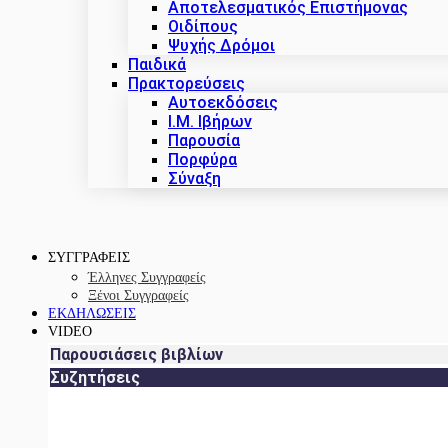
Αποτελεσματικός Επιστήμονας
Οιδίπους
Ψυχής Δρόμοι
Παιδικά
Πρακτoρεύσεις
Αυτοεκδόσεις
Ι.Μ. Ιβήρων
Παρουσία
Πορφύρα
Σύναξη
ΣΥΓΓΡΑΦΕΙΣ
Έλληνες Συγγραφείς
Ξένοι Συγγραφείς
ΕΚΔΗΛΩΣΕΙΣ
VIDEO
Παρουσιάσεις βιβλίων
Συζητήσεις