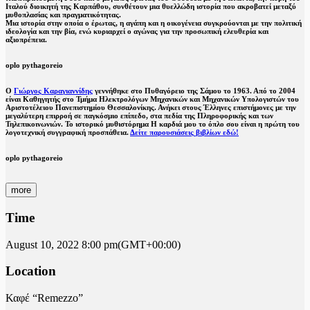
Ιταλού διοικητή της Καρπάθου, συνθέτουν μια θυελλώδη ιστορία που ακροβατεί μεταξύ
μυθοπλασίας και πραγματικότητας.
Μια ιστορία στην οποία ο έρωτας, η αγάπη και η οικογένεια συγκρούονται με την πολιτική
ιδεολογία και την βία, ενώ κυριαρχεί ο αγώνας για την προσωπική ελευθερία και
αξιοπρέπεια.
oplo pythagoreio
Ο
Γιώργος Καραγιαννίδης
γεννήθηκε στο Πυθαγόρειο της Σάμου το 1963. Από το 2004
είναι Καθηγητής στο Τμήμα Ηλεκτρολόγων Μηχανικών και Μηχανικών Υπολογιστών του
Αριστοτέλειου Πανεπιστημίου Θεσσαλονίκης. Ανήκει στους Έλληνες επιστήμονες με την
μεγαλύτερη επιρροή σε παγκόσμιο επίπεδο, στα πεδία της Πληροφορικής και των
Τηλεπικοινωνιών. Το ιστορικό μυθιστόρημα Η καρδιά μου το όπλο σου είναι η πρώτη του
λογοτεχνική συγγραφική προσπάθεια.
Δείτε παρουσιάσεις βιβλίων εδώ!
oplo pythagoreio
more
Time
August 10, 2022
8:00 pm
(GMT+00:00)
Location
Καφέ “Remezzo”