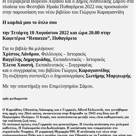
Η Περιφέρεια Βορείου Αιγαίου και ο Δήμος Ανατολικής Σάμου στα
πλαίσια του Φεστιβάλ Ηραία Πυθαγόρεια 2022 σας προσκαλούν
στην παρουσίαση του νέου βιβλίου του Γιώργου Καραγιαννίδη
Η καρδιά μου το όπλο σου
την Τετάρτη 10 Αυγούστου 2022 και ώρα 20.00 στην
Καφετέρια “Remezzo”, Πυθαγόρειο
Για το βιβλίο θα μιλήσουν:
Χρίστος Λάνδρου
, Φιλόλογος – Ιστορικός
Βαγγέλης Δημητριάδης
, Εκπαιδευτικός – Ιστορικός
Έλενα Χουσνή
, Εκπαιδευτικός – Συγγραφέας
και ο συγγραφέας του βιβλίου Γιώργος
Καραγιαννίδης
Τη συζήτηση συντονίζει ο δημοσιογράφος
Σωτήρης Μαργιωρής
Με την υποστήριξη του Επιμελητηρίου Σάμου.
oplo pythagoreio
Ο Καρπάθιος Οδυσσέας Λάσκαρης και ο Γερμανός Alfred Eickworth, που γεννήθηκαν
στις αρχές του 20ού αιώνα, συναντώνται στην Κάρπαθο το 1943 στη δίνη του Β΄
Παγκοσμίου Πολέμου. Ο δεσμός που αναπτύσσεται μεταξύ τους είναι καθοριστικός για
την υπόλοιπη ζωή τους.
Οι πολιτικοί αγώνες στη Γερμανία του μεσοπολέμου. Η ένοπλη αντίσταση στο χιτλερικό
καθεστώς. Η Ιταλοκρατία στα Δωδεκάνησα. Η κατάσταση που επικρατούσε στο
στρατόπεδο Νταχάου. Η γερμανική Μεραρχία 999. Η αντίσταση των νέων στην
ιταλοκρατούμενη Ρόδο και ο μεγάλος έρωτας του Οδυσσέα με τη Γιολάντα, την κόρη του