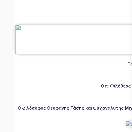
Τ
Ο π. Φιλόθεος
Ο φιλόσοφος Θεοφάνης Τάσης και ψυχαναλυτής Μιχάλ