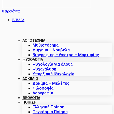
0
προϊόντα
ΒΙΒΛΙΑ
ΛΟΓΟΤΕΧΝΙΑ
Μυθιστόρημα
Διήγημα – Νουβέλα
Βιογραφίες – Θέατρο – Μαρτυρίες
ΨΥΧΟΛΟΓΙΑ
Ψυχολογία για όλους
Ψυχανάλυση
Υπαρξιακή Ψυχολογία
ΔΟΚΊΜΙΟ
Δοκίμια – Μελέτες
Φιλοσοφία
Λαογραφία
ΘΕΟΛΟΓΙΑ
ΠΟΙΗΣΗ
Ελληνική Ποίηση
Παγκόσμια Ποίηση