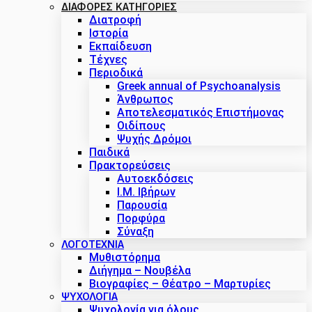
ΔΙΑΦΟΡΕΣ ΚΑΤΗΓΟΡΙΕΣ
Διατροφή
Ιστορία
Εκπαίδευση
Τέχνες
Περιοδικά
Greek annual of Psychoanalysis
Άνθρωπος
Αποτελεσματικός Επιστήμονας
Οιδίπους
Ψυχής Δρόμοι
Παιδικά
Πρακτoρεύσεις
Αυτοεκδόσεις
Ι.Μ. Ιβήρων
Παρουσία
Πορφύρα
Σύναξη
ΛΟΓΟΤΕΧΝΙΑ
Μυθιστόρημα
Διήγημα – Νουβέλα
Βιογραφίες – Θέατρο – Μαρτυρίες
ΨΥΧΟΛΟΓΙΑ
Ψυχολογία για όλους