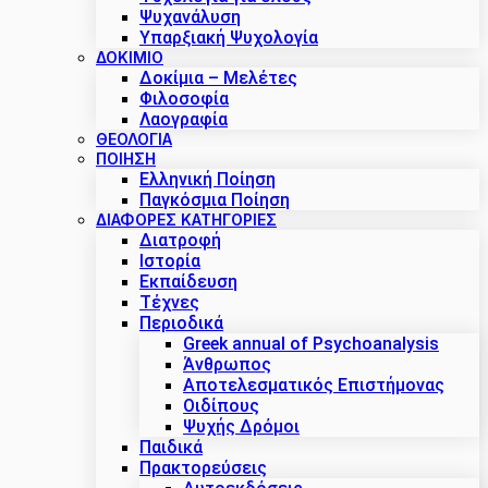
Ψυχανάλυση
Υπαρξιακή Ψυχολογία
ΔΟΚΊΜΙΟ
Δοκίμια – Μελέτες
Φιλοσοφία
Λαογραφία
ΘΕΟΛΟΓΙΑ
ΠΟΙΗΣΗ
Ελληνική Ποίηση
Παγκόσμια Ποίηση
ΔΙΑΦΟΡΕΣ ΚΑΤΗΓΟΡΙΕΣ
Διατροφή
Ιστορία
Εκπαίδευση
Τέχνες
Περιοδικά
Greek annual of Psychoanalysis
Άνθρωπος
Αποτελεσματικός Επιστήμονας
Οιδίπους
Ψυχής Δρόμοι
Παιδικά
Πρακτoρεύσεις