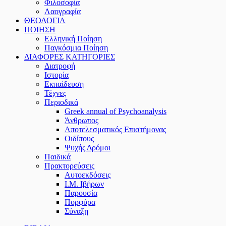
Φιλοσοφία
Λαογραφία
ΘΕΟΛΟΓΙΑ
ΠΟΙΗΣΗ
Ελληνική Ποίηση
Παγκόσμια Ποίηση
ΔΙΑΦΟΡΕΣ ΚΑΤΗΓΟΡΙΕΣ
Διατροφή
Ιστορία
Εκπαίδευση
Τέχνες
Περιοδικά
Greek annual of Psychoanalysis
Άνθρωπος
Αποτελεσματικός Επιστήμονας
Οιδίπους
Ψυχής Δρόμοι
Παιδικά
Πρακτoρεύσεις
Αυτοεκδόσεις
Ι.Μ. Ιβήρων
Παρουσία
Πορφύρα
Σύναξη