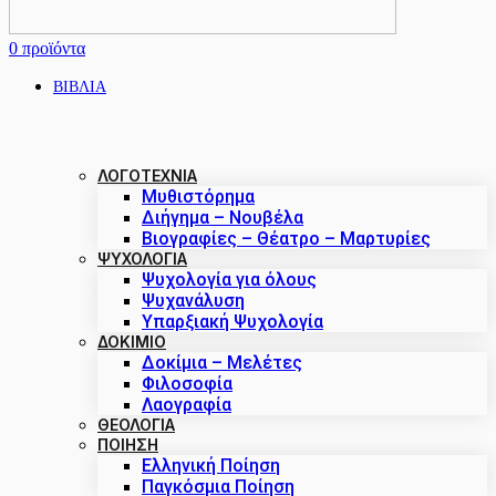
0
προϊόντα
ΒΙΒΛΙΑ
ΛΟΓΟΤΕΧΝΙΑ
Μυθιστόρημα
Διήγημα – Νουβέλα
Βιογραφίες – Θέατρο – Μαρτυρίες
ΨΥΧΟΛΟΓΙΑ
Ψυχολογία για όλους
Ψυχανάλυση
Υπαρξιακή Ψυχολογία
ΔΟΚΊΜΙΟ
Δοκίμια – Μελέτες
Φιλοσοφία
Λαογραφία
ΘΕΟΛΟΓΙΑ
ΠΟΙΗΣΗ
Ελληνική Ποίηση
Παγκόσμια Ποίηση