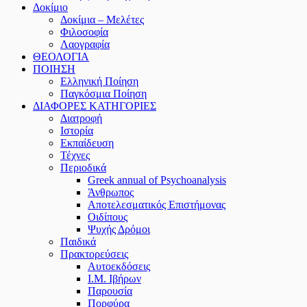
Δοκίμιο
Δοκίμια – Μελέτες
Φιλοσοφία
Λαογραφία
ΘΕΟΛΟΓΙΑ
ΠΟΙΗΣΗ
Ελληνική Ποίηση
Παγκόσμια Ποίηση
ΔΙΑΦΟΡΕΣ ΚΑΤΗΓΟΡΙΕΣ
Διατροφή
Ιστορία
Εκπαίδευση
Τέχνες
Περιοδικά
Greek annual of Psychoanalysis
Άνθρωπος
Αποτελεσματικός Επιστήμονας
Οιδίπους
Ψυχής Δρόμοι
Παιδικά
Πρακτoρεύσεις
Αυτοεκδόσεις
Ι.Μ. Ιβήρων
Παρουσία
Πορφύρα