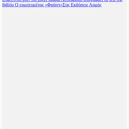
βιβλίο Ο ερωτευμένος «Φρόιντ»
Στις Εκδόσεις Αρμός