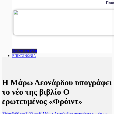
Ποιο
Δείτε τα όλα
ΕΠΙΚΟΙΝΩΝΙΑ
Η Μάρω Λεονάρδου υπογράφει
το νέο της βιβλίο Ο
ερωτευμένος «Φρόιντ»
23
dec
5:00 pm
7:00 pm
Η Μάρω Λεονάρδου υπογράφει το νέο της