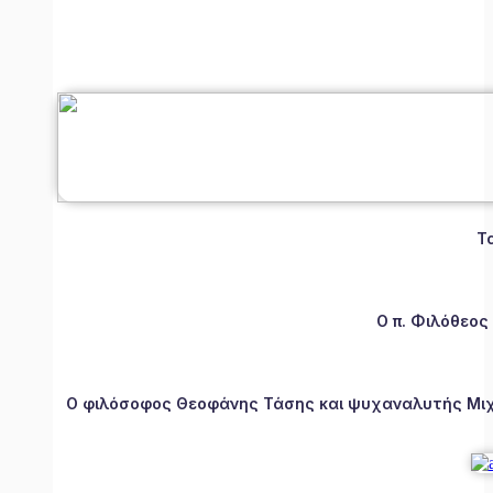
Τ
Ο π. Φιλόθεος
Ο φιλόσοφος Θεοφάνης Τάσης και ψυχαναλυτής Μιχάλ