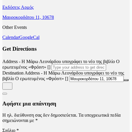
Εκδόσεις Αρμός
Μαυροκορδάτου 11, 10678
Other Events
Calendar
GoogleCal
Get Directions
Address - Η Μάρω Λεονάρδου υπογράφει το νέο της βιβλίο Ο
ερωτευμένος «Φρόιντ» []
Destination Address - Η Μάρω Λεονάρδου υπογράφει το νέο της
βιβλίο Ο ερωτευμένος «Φρόιντ» []
Αφήστε μια απάντηση
Η ηλ. διεύθυνση σας δεν δημοσιεύεται.
Τα υποχρεωτικά πεδία
σημειώνονται με
*
Σχόλιο
*