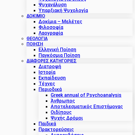
Ψυχανάλυση
Υπαρξιακή Ψυχολογία
ΔΟΚΊΜΙΟ
Δοκίμια – Μελέτες
Φιλοσοφία
Λαογραφία
ΘΕΟΛΟΓΙΑ
ΠΟΙΗΣΗ
Ελληνική Ποίηση
Παγκόσμια Ποίηση
ΔΙΑΦΟΡΕΣ ΚΑΤΗΓΟΡΙΕΣ
Διατροφή
Ιστορία
Εκπαίδευση
Τέχνες
Περιοδικά
Greek annual of Psychoanalysis
Άνθρωπος
Αποτελεσματικός Επιστήμονας
Οιδίπους
Ψυχής Δρόμοι
Παιδικά
Πρακτoρεύσεις