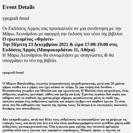
Event Details
ypografi freud
Οι Εκδόσεις Αρμός σας προσκαλούν σε μια συνάντηση με την
Μάρω Λεονάρδου με αφορμή την έκδοση του νέου της βιβλίου
Ο ερωτευμένος «Φρόιντ»
Την Πέμπτη 23 Δεκεμβρίου 2021 & ώρα 17:00-19:00 στις
Εκδόσεις Αρμός (Μαυροκορδάτου 11, Αθήνα)
Η Μάρω Λεονάρδου θα συνομιλήσει με αναγνώστες & θα
υπογράψει το νέο της βιβλίο.
ypografi freud
Ο Μύρων Βασιλειάδης, γνωστός ψυχαναλυτικός ψυχοθεραπευτής, μετά από 26 χρόνια
γάμου νιώθει ότι ο γάμος του έχει φτάσει σε τέλμα. Σε μια πτήση από Λονδίνο –
Θεσσαλονίκη γνωρίζει την Μπέλλα και την ερωτεύεται. Η Μπέλλα είναι αστρολόγος, ένας
άνθρωπος γεμάτος ερωτισμό, πάθος και όρεξη για ζωή. Έχοντας περάσει διά πυρός και
σιδήρου από τα παιδικά της χρόνια μέχρι σήμερα, μεγαλώνοντας μόνη το παιδί της,
πιστεύει ακόμα στις ανθρώπινες σχέσεις και ψάχνει να βρει τον αληθινό έρωτα. Τι είναι
αυτό που θα καθορίσει την πορεία της σχέσης τους; Τα άστρα ή οι εσωτερικές σκοτεινές
δυνάμεις του ασυνείδητου;
Δύο κοσμοθεωρίες, αυτή που θέλει τους ανθρώπους να αποφασίζουν για τη μοίρα με τις
επιλογές τους, και αυτή που λέει ότι όλα είναι προδιαγεγραμμένα στον γενέθλιο χάρτη κάθε
ανθρώπου, κονταροχτυπιούνται. Όλη η αγωνία μιας σχέσης που συναντά αμέτρητα
εμπόδια αλλά και ο έρωτας που παραμένει παράφορος. Μπορεί, άραγε, ο έρωτας να