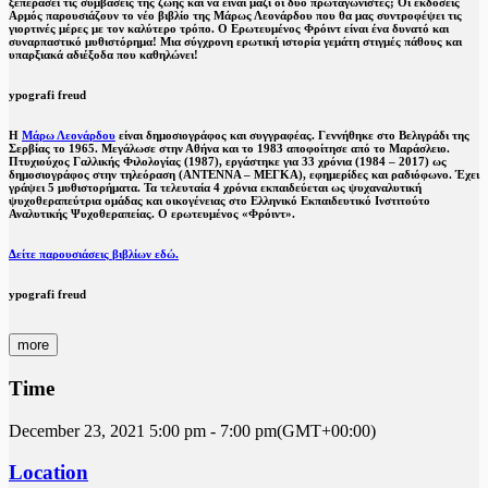
ξεπεράσει τις συμβάσεις της ζωής και να είναι μαζί οι δύο πρωταγωνιστές; Οι εκδόσεις
Αρμός παρουσιάζουν το νέο βιβλίο της Μάρως Λεονάρδου που θα μας συντροφέψει τις
γιορτινές μέρες με τον καλύτερο τρόπο. Ο Ερωτευμένος Φρόιντ είναι ένα δυνατό και
συναρπαστικό μυθιστόρημα! Μια σύγχρονη ερωτική ιστορία γεμάτη στιγμές πάθους και
υπαρξιακά αδιέξοδα που καθηλώνει!
ypografi freud
Η
Μάρω Λεονάρδου
είναι δημοσιογράφος και συγγραφέας. Γεννήθηκε στο Βελιγράδι της
Σερβίας το 1965. Μεγάλωσε στην Αθήνα και το 1983 αποφοίτησε από το Μαράσλειο.
Πτυχιούχος Γαλλικής Φιλολογίας (1987), εργάστηκε για 33 χρόνια (1984 – 2017) ως
δημοσιογράφος στην τηλεόραση (ΑΝΤΕΝΝΑ – ΜΕΓΚΑ), εφημερίδες και ραδιόφωνο. Έχει
γράψει 5 μυθιστορήματα. Τα τελευταία 4 χρόνια εκπαιδεύεται ως ψυχαναλυτική
ψυχοθεραπεύτρια ομάδας και οικογένειας στο Ελληνικό Εκπαιδευτικό Ινστιτούτο
Αναλυτικής Ψυχοθεραπείας. Ο ερωτευμένος «Φρόιντ».
Δείτε παρουσιάσεις βιβλίων εδώ.
ypografi freud
more
Time
December 23, 2021
5:00 pm
-
7:00 pm
(GMT+00:00)
Location