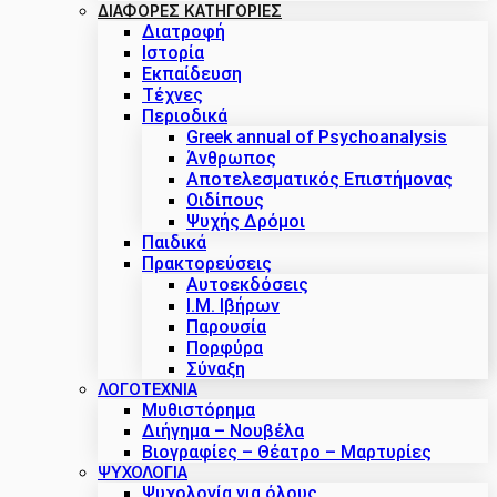
ΔΙΑΦΟΡΕΣ ΚΑΤΗΓΟΡΙΕΣ
Διατροφή
Ιστορία
Εκπαίδευση
Τέχνες
Περιοδικά
Greek annual of Psychoanalysis
Άνθρωπος
Αποτελεσματικός Επιστήμονας
Οιδίπους
Ψυχής Δρόμοι
Παιδικά
Πρακτoρεύσεις
Αυτοεκδόσεις
Ι.Μ. Ιβήρων
Παρουσία
Πορφύρα
Σύναξη
ΛΟΓΟΤΕΧΝΙΑ
Μυθιστόρημα
Διήγημα – Νουβέλα
Βιογραφίες – Θέατρο – Μαρτυρίες
ΨΥΧΟΛΟΓΙΑ
Ψυχολογία για όλους