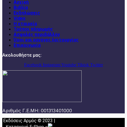
Αρχική
Βιβλία
Εκδηλώσεις
Video
Η εταιρεία
Τρόποι πληρωμής
Ασφαλές περιβάλλον
Όροι και κανόνες λειτουργίας
Επικοινωνία
Ακολουθήστε μας:
Facebook
Instagram
Youtube
Tiktok
Twitter
Αριθμός Γ.Ε.ΜΗ: 001313401000
Εκδόσεις Αρμός © 2023 |
Κατασκευή E-Shop
–