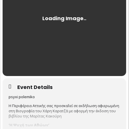
Event Details
psyxi polemiko
Η Περιφέρεια Αττικής σας προσκαλεί σε εκδήλωση αφιερωμένη
στη Βιογραφία του Χάρη Καρατζά με αφορμή την έκδοση του
βιβλίου της Μαρίτας Κακούρη
‘Η Ψυχή των Αθώων’