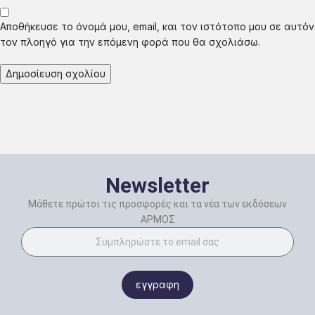
Με αφορμή μια αληθινή ιστορία –η οποία πλησιάζει τη
Αποθήκευσε το όνομά μου, email, και τον ιστότοπο μου σε αυτόν
μυθιστορηματική φαντασία– προσεγγίζονται με χιούμορ
τον πλοηγό για την επόμενη φορά που θα σχολιάσω.
ανέκδοτα γεγονότα από τη Γερμανική Κατοχή, την Επταετία,
τη Μεταπολίτευση, τις απανωτές εκλογικές αναμετρήσεις
κατά την περίοδο 1989-90… Παράλληλα με την πολιτική
πορεία του ήρωα, αχνοφαίνεται η ψυχοσύνθεση του
Νεοέλληνα, αναδύονται προβληματισμοί για τις αξίες της
ζωής και ανάβει μια σπίθα για να ξανασκεφτούμε την
κοινωνία…
psyxi polemiko
Newsletter
Μάθετε πρώτοι τις προσφορές και τα νέα των εκδόσεων
ΑΡΜΟΣ
εγγραφη