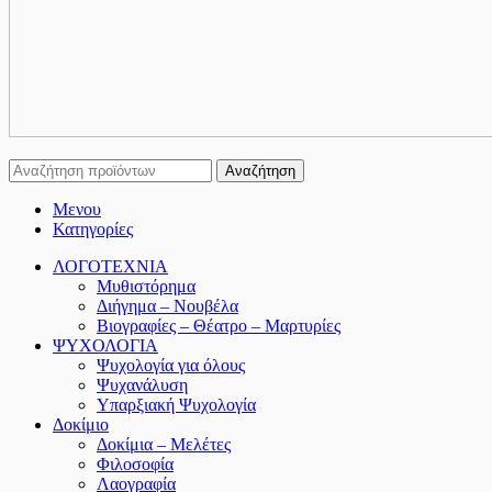
Αναζήτηση
Μενου
Κατηγορίες
ΛΟΓΟΤΕΧΝΙΑ
Μυθιστόρημα
Διήγημα – Νουβέλα
Βιογραφίες – Θέατρο – Μαρτυρίες
ΨΥΧΟΛΟΓΙΑ
Ψυχολογία για όλους
Ψυχανάλυση
Υπαρξιακή Ψυχολογία
Δοκίμιο
Δοκίμια – Μελέτες
Φιλοσοφία
Λαογραφία