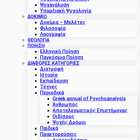
Ψυχανάλυση
Υπαρξιακή Ψυχολογία
ΔΟΚΊΜΙΟ
Δοκίμια – Μελέτες
Φιλοσοφία
Λαογραφία
ΘΕΟΛΟΓΙΑ
ΠΟΙΗΣΗ
Ελληνική Ποίηση
Παγκόσμια Ποίηση
ΔΙΑΦΟΡΕΣ ΚΑΤΗΓΟΡΙΕΣ
Διατροφή
Ιστορία
Εκπαίδευση
Τέχνες
Περιοδικά
Greek annual of Psychoanalysis
Άνθρωπος
Αποτελεσματικός Επιστήμονας
Οιδίπους
Ψυχής Δρόμοι
Παιδικά
Πρακτoρεύσεις