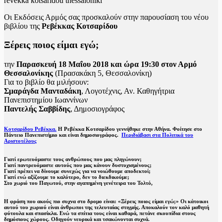
revekka kotsaridou thessaloniki
Οι Eκδόσεις Αρμός σας προσκαλούν στην παρουσίαση του νέου
βιβλίου της
Ρεβέκκας Κοτσαρίδου
Ξέρεις ποιος είμαι εγώ;
την
Παρασκευή 18 Μαΐου 2018 και ώρα 19:30 στον Αρμό
Θεσσαλονίκης
(Πρασακάκη 5, Θεσσαλονίκη)
Για το βιβλίο θα μιλήσουν:
Σμαράγδα Μανταδάκη
, Λογοτέχνις, Αν. Καθηγήτρια
Πανεπιστημίου Ιωαννίνων
Παντελής Σαββίδης
, Δημοσιογράφος
Κοτσαρίδου Ρεβέκκα
.
Η Ρεβέκκα Κοτσαρίδου γεννήθηκε στην Αθήνα. Φοίτησε στο
Πάντειο Πανεπιστήμιο και είναι δημοσιογράφος.
Περιδιάβασι στα Πολιτικά του
Αριστοτέλους
Γιατί ερωτευόμαστε τους ανθρώπους που μας πληγώνουν;
Γιατί παντρευόμαστε αυτούς που μας κάνουν δυστυχισμένους;
Γιατί πρέπει να δίνουμε συνεχώς για να νοιώθουμε αποδεκτοί;
Γιατί ενώ αξίζουμε το καλύτερο, δεν το διεκδικούμε;
Στο χωριό του Παγωτού, στην αγαπημένη γενέτειρα του Τολτό,
Η φράση που ακούς πιο συχνα στο δρομο είναι: «Ξέρεις ποιος είμαι εγώ;» Οι κάτοικοι
αυτού του χωριού είναι άνθρωποι της τελευταίας στιγμής. Αποκαλούν τον καλό μαθητή
φύτουλα και σπασίκλα. Ενώ τα σπίτια τους είναι καθαρά, πετάνε σκουπίδια στους
δημόσιους χώρους. Οδηγούν νευρικά και τσακώνονται συχνά.