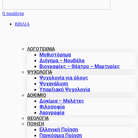
0
προϊόντα
ΒΙΒΛΙΑ
ΛΟΓΟΤΕΧΝΙΑ
Μυθιστόρημα
Διήγημα – Νουβέλα
Βιογραφίες – Θέατρο – Μαρτυρίες
ΨΥΧΟΛΟΓΙΑ
Ψυχολογία για όλους
Ψυχανάλυση
Υπαρξιακή Ψυχολογία
ΔΟΚΊΜΙΟ
Δοκίμια – Μελέτες
Φιλοσοφία
Λαογραφία
ΘΕΟΛΟΓΙΑ
ΠΟΙΗΣΗ
Ελληνική Ποίηση
Παγκόσμια Ποίηση