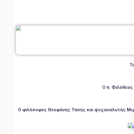
Τ
Ο π. Φιλόθεος
Ο φιλόσοφος Θεοφάνης Τάσης και ψυχαναλυτής Μιχάλ