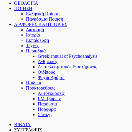
ΘΕΟΛΟΓΙΑ
ΠΟΙΗΣΗ
Ελληνική Ποίηση
Παγκόσμια Ποίηση
ΔΙΑΦΟΡΕΣ ΚΑΤΗΓΟΡΙΕΣ
Διατροφή
Ιστορία
Εκπαίδευση
Τέχνες
Περιοδικά
Greek annual of Psychoanalysis
Άνθρωπος
Αποτελεσματικός Επιστήμονας
Οιδίπους
Ψυχής Δρόμοι
Παιδικά
Πρακτoρεύσεις
Αυτοεκδόσεις
Ι.Μ. Ιβήρων
Παρουσία
Πορφύρα
Σύναξη
ΒΙΒΛΙΑ
ΣΥΓΓΡΑΦΕΙΣ