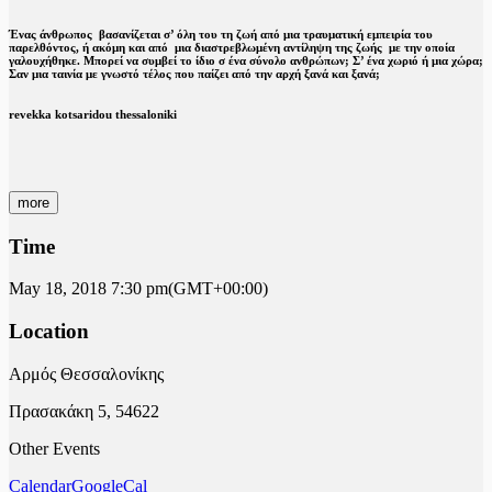
Ένας άνθρωπος βασανίζεται σ’ όλη του τη ζωή από μια τραυματική εμπειρία του
παρελθόντος, ή ακόμη και από μια διαστρεβλωμένη αντίληψη της ζωής με την οποία
γαλουχήθηκε. Μπορεί να συμβεί το ίδιο σ ένα σύνολο ανθρώπων; Σ’ ένα χωριό ή μια χώρα;
Σαν μια ταινία με γνωστό τέλος που παίζει από την αρχή ξανά και ξανά;
revekka kotsaridou thessaloniki
more
Time
May 18, 2018
7:30 pm
(GMT+00:00)
Location
Αρμός Θεσσαλονίκης
Πρασακάκη 5, 54622
Other Events
Calendar
GoogleCal