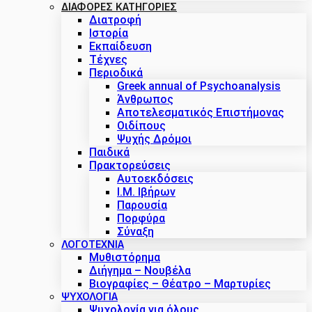
ΔΙΑΦΟΡΕΣ ΚΑΤΗΓΟΡΙΕΣ
Διατροφή
Ιστορία
Εκπαίδευση
Τέχνες
Περιοδικά
Greek annual of Psychoanalysis
Άνθρωπος
Αποτελεσματικός Επιστήμονας
Οιδίπους
Ψυχής Δρόμοι
Παιδικά
Πρακτoρεύσεις
Αυτοεκδόσεις
Ι.Μ. Ιβήρων
Παρουσία
Πορφύρα
Σύναξη
ΛΟΓΟΤΕΧΝΙΑ
Μυθιστόρημα
Διήγημα – Νουβέλα
Βιογραφίες – Θέατρο – Μαρτυρίες
ΨΥΧΟΛΟΓΙΑ
Ψυχολογία για όλους