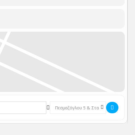
ς.
Ένα βιβλίο που οι αναγνώστες του θα επισκέπτονται
Ανάπτυξης Ανθρώπινου Δυναμικού ΟΚΑΝΑ. Ασχολείται με το
 ΟΚΑΝΑ, αρχικά στο τομέα της πρόληψης (έως το 1999).
ος στο Τμήμα Εκπαίδευσης ΟΚΑΝΑ σχετικά με το σχεδιασμό
πρόληψης για την ψυχο-κοινωνική υγεία και τη θεραπεία
Συστημική Διερεύνηση. Έχει ασχοληθεί ιδιαίτερα με την
επιστημονικές συναντήσεις. Έχει συγγράψει και δημοσιεύσει
υπεύθυνος στην ΑΤΡΑΠΟ εργάστηκε ως οικογενειακός και
Ως επιστημονικός υπεύθυνος στο Τμήμα Εκπαίδευσης ΟΚΑΝΑ
μέσων και της Καταξιωτικής Συστημικής Διερεύνησης. Την
 τις εκδόσεις ΑΡΜΟΣ.
Destination Address - ΗΛΙΑΣ ΓΚΟΤΣΗΣ~