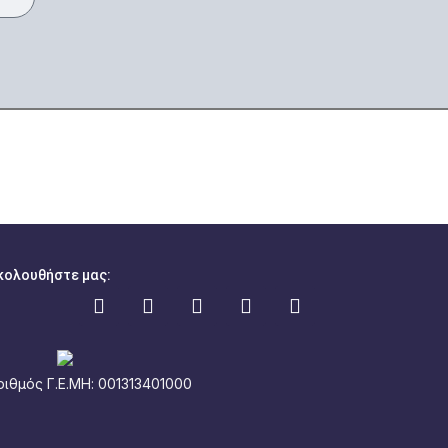
κολουθήστε μας:
ριθμός Γ.Ε.ΜΗ: 001313401000