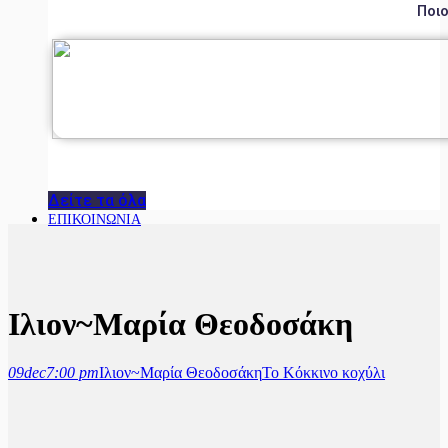
Ποιο
Δείτε τα όλα
ΕΠΙΚΟΙΝΩΝΙΑ
Ιλιον~Μαρία Θεοδοσάκη
09
dec
7:00 pm
Ιλιον~Μαρία Θεοδοσάκη
Το Κόκκινο κοχύλι