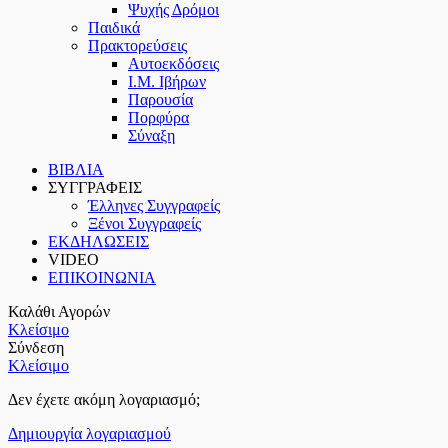
Ψυχής Δρόμοι
Παιδικά
Πρακτoρεύσεις
Αυτοεκδόσεις
Ι.Μ. Ιβήρων
Παρουσία
Πορφύρα
Σύναξη
ΒΙΒΛΙΑ
ΣΥΓΓΡΑΦΕΙΣ
Έλληνες Συγγραφείς
Ξένοι Συγγραφείς
ΕΚΔΗΛΩΣΕΙΣ
VIDEO
ΕΠΙΚΟΙΝΩΝΙΑ
Καλάθι Αγορών
Κλείσιμο
Σύνδεση
Κλείσιμο
Δεν έχετε ακόμη λογαριασμό;
Δημιουργία λογαριασμού