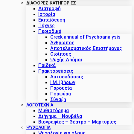
ΔΙΑΦΟΡΕΣ ΚΑΤΗΓΟΡΙΕΣ
Διατροφή
Ιστορία
Εκπαίδευση
Τέχνες
Περιοδικά
Greek annual of Psychoanalysis
Άνθρωπος
Αποτελεσματικός Επιστήμονας
Οιδίπους
Ψυχής Δρόμοι
Παιδικά
Πρακτoρεύσεις
Αυτοεκδόσεις
Ι.Μ. Ιβήρων
Παρουσία
Πορφύρα
Σύναξη
ΛΟΓΟΤΕΧΝΙΑ
Μυθιστόρημα
Διήγημα – Νουβέλα
Βιογραφίες – Θέατρο – Μαρτυρίες
ΨΥΧΟΛΟΓΙΑ
Ψυχολογία για όλους