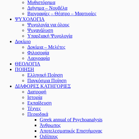
Μυθιστόρημα
Διήγημα – Νουβέλα
Βιογραφίες – Θέατρο – Μαρτυρίες
ΨΥΧΟΛΟΓΙΑ
Ψυχολογία για όλους
Ψυχανάλυση
Υπαρξιακή Ψυχολογία
Δοκίμιο
Δοκίμια – Μελέτες
Φιλοσοφία
Λαογραφία
ΘΕΟΛΟΓΙΑ
ΠΟΙΗΣΗ
Ελληνική Ποίηση
Παγκόσμια Ποίηση
ΔΙΑΦΟΡΕΣ ΚΑΤΗΓΟΡΙΕΣ
Διατροφή
Ιστορία
Εκπαίδευση
Τέχνες
Περιοδικά
Greek annual of Psychoanalysis
Άνθρωπος
Αποτελεσματικός Επιστήμονας
Οιδίπους