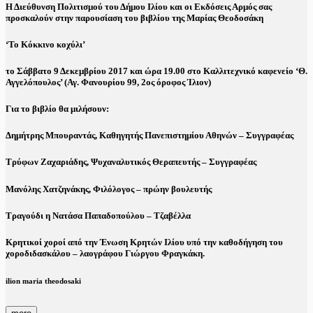
Η Διεύθυνση Πολιτισμού του Δήμου Ιλίου και οι Εκδόσεις Αρμός σας
προσκαλούν στην παρουσίαση του βιβλίου της Μαρίας Θεοδοσάκη
‘Το Κόκκινο κοχύλι’
το Σάββατο 9 Δεκεμβρίου 2017 και ώρα 19.00 στο Καλλιτεχνικό καφενείο ‘Θ.
Αγγελόπουλος’
(Αγ. Φανουρίου 99, 2ος όροφος Ίλιον)
Για το βιβλίο θα μιλήσουν:
Δημήτρης Μπουραντάς
, Καθηγητής Πανεπιστημίου Αθηνών – Συγγραφέας
Τρύφων Ζαχαριάδης
, Ψυχαναλυτικός Θεραπευτής – Συγγραφέας
Μανόλης Χατζηνάκης
, Φιλόλογος – πρώην βουλευτής
Τραγούδι η
Νατάσα Παπαδοπούλου – Τζαβέλλα
Κρητικοί χοροί από την Ένωση Κρητών Ιλίου υπό την καθοδήγηση του
χοροδιδασκάλου – λαογράφου Γιώργου Φραγκάκη.
ilion maria theodosaki