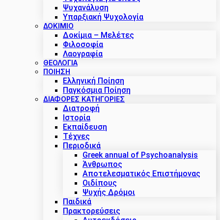
Ψυχανάλυση
Υπαρξιακή Ψυχολογία
ΔΟΚΊΜΙΟ
Δοκίμια – Μελέτες
Φιλοσοφία
Λαογραφία
ΘΕΟΛΟΓΙΑ
ΠΟΙΗΣΗ
Ελληνική Ποίηση
Παγκόσμια Ποίηση
ΔΙΑΦΟΡΕΣ ΚΑΤΗΓΟΡΙΕΣ
Διατροφή
Ιστορία
Εκπαίδευση
Τέχνες
Περιοδικά
Greek annual of Psychoanalysis
Άνθρωπος
Αποτελεσματικός Επιστήμονας
Οιδίπους
Ψυχής Δρόμοι
Παιδικά
Πρακτoρεύσεις