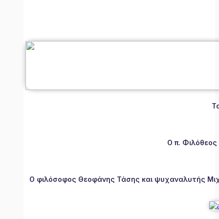
Τ
Ο π. Φιλόθεος
Ο φιλόσοφος Θεοφάνης Τάσης και ψυχαναλυτής Μιχάλ