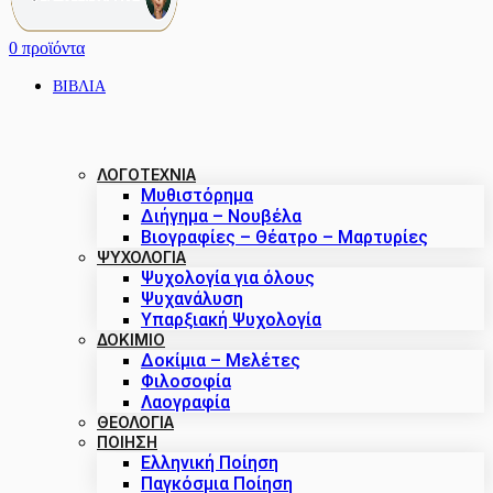
0
προϊόντα
ΒΙΒΛΙΑ
ΛΟΓΟΤΕΧΝΙΑ
Μυθιστόρημα
Διήγημα – Νουβέλα
Βιογραφίες – Θέατρο – Μαρτυρίες
ΨΥΧΟΛΟΓΙΑ
Ψυχολογία για όλους
Ψυχανάλυση
Υπαρξιακή Ψυχολογία
ΔΟΚΊΜΙΟ
Δοκίμια – Μελέτες
Φιλοσοφία
Λαογραφία
ΘΕΟΛΟΓΙΑ
ΠΟΙΗΣΗ
Ελληνική Ποίηση
Παγκόσμια Ποίηση