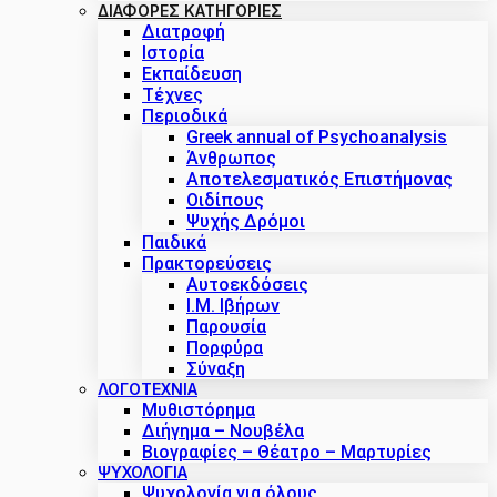
ΔΙΑΦΟΡΕΣ ΚΑΤΗΓΟΡΙΕΣ
Διατροφή
Ιστορία
Εκπαίδευση
Τέχνες
Περιοδικά
Greek annual of Psychoanalysis
Άνθρωπος
Αποτελεσματικός Επιστήμονας
Οιδίπους
Ψυχής Δρόμοι
Παιδικά
Πρακτoρεύσεις
Αυτοεκδόσεις
Ι.Μ. Ιβήρων
Παρουσία
Πορφύρα
Σύναξη
ΛΟΓΟΤΕΧΝΙΑ
Μυθιστόρημα
Διήγημα – Νουβέλα
Βιογραφίες – Θέατρο – Μαρτυρίες
ΨΥΧΟΛΟΓΙΑ
Ψυχολογία για όλους