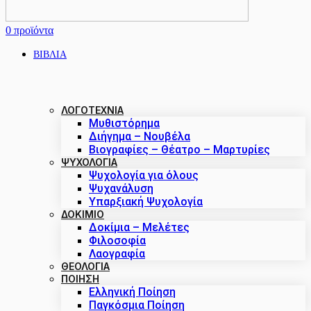
0
προϊόντα
ΒΙΒΛΙΑ
ΛΟΓΟΤΕΧΝΙΑ
Μυθιστόρημα
Διήγημα – Νουβέλα
Βιογραφίες – Θέατρο – Μαρτυρίες
ΨΥΧΟΛΟΓΙΑ
Ψυχολογία για όλους
Ψυχανάλυση
Υπαρξιακή Ψυχολογία
ΔΟΚΊΜΙΟ
Δοκίμια – Μελέτες
Φιλοσοφία
Λαογραφία
ΘΕΟΛΟΓΙΑ
ΠΟΙΗΣΗ
Ελληνική Ποίηση
Παγκόσμια Ποίηση