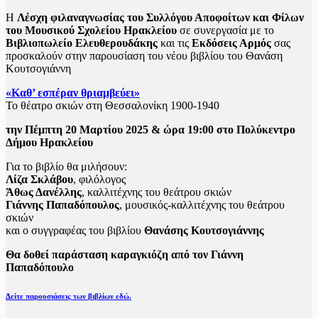
H
Λέσχη φιλαναγνωσίας του Συλλόγου Αποφοίτων και Φίλων
του Μουσικού Σχολείου Ηρακλείου
σε συνεργασία με το
Βιβλιοπωλείο Ελευθερουδάκης
και τις
Εκδόσεις Αρμός
σας
προσκαλούν στην παρουσίαση του νέου βιβλίου του Θανάση
Κουτσογιάννη
«Καθ’ εσπέραν θριαμβεύει»
Το θέατρο σκιών στη Θεσσαλονίκη 1900-1940
την Πέμπτη 20 Μαρτίου 2025 & ώρα 19:00 στο Πολύκεντρο
Δήμου Ηρακλείου
Για το βιβλίο θα μιλήσουν:
Λίζα Σκλάβου
, φιλόλογος
Άθως Δανέλλης
, καλλιτέχνης του θεάτρου σκιών
Γιάννης Παπαδόπουλος
, μουσικός-καλλιτέχνης του θεάτρου
σκιών
και ο συγγραφέας του βιβλίου
Θανάσης Κουτσογιάννης
Θα δοθεί παράσταση καραγκιόζη από τον Γιάννη
Παπαδόπουλο
Δείτε παρουσιάσεις των βιβλίων εδώ.