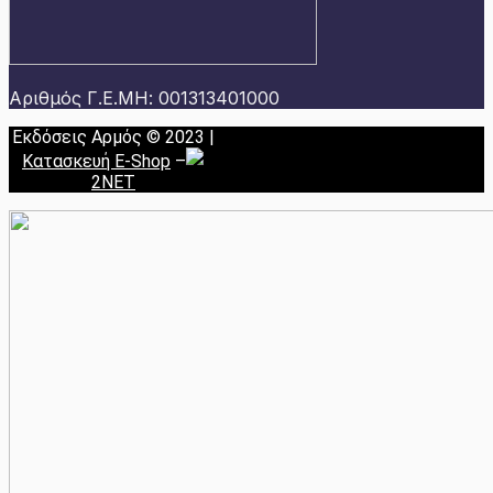
Αριθμός Γ.Ε.ΜΗ: 001313401000
Εκδόσεις Αρμός © 2023 |
Κατασκευή E-Shop
–
2NET