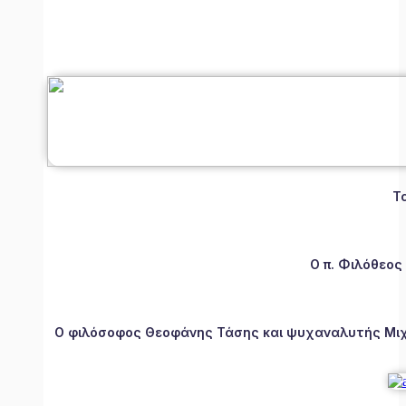
Τ
Ο π. Φιλόθεος
Ο φιλόσοφος Θεοφάνης Τάσης και ψυχαναλυτής Μιχάλ