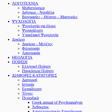
ΛΟΓΟΤΕΧΝΙΑ
Μυθιστόρημα
Διήγημα – Νουβέλα
Βιογραφίες – Θέατρο – Μαρτυρίες
ΨΥΧΟΛΟΓΙΑ
Ψυχολογία για όλους
Ψυχανάλυση
Υπαρξιακή Ψυχολογία
Δοκίμιο
Δοκίμια – Μελέτες
Φιλοσοφία
Λαογραφία
ΘΕΟΛΟΓΙΑ
ΠΟΙΗΣΗ
Ελληνική Ποίηση
Παγκόσμια Ποίηση
ΔΙΑΦΟΡΕΣ ΚΑΤΗΓΟΡΙΕΣ
Διατροφή
Ιστορία
Εκπαίδευση
Τέχνες
Περιοδικά
Greek annual of Psychoanalysis
Άνθρωπος
Αποτελεσματικός Επιστήμονας