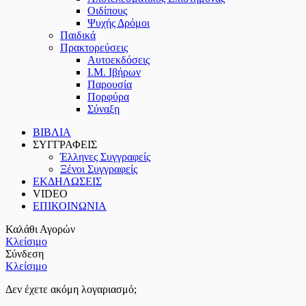
Οιδίπους
Ψυχής Δρόμοι
Παιδικά
Πρακτoρεύσεις
Αυτοεκδόσεις
Ι.Μ. Ιβήρων
Παρουσία
Πορφύρα
Σύναξη
ΒΙΒΛΙΑ
ΣΥΓΓΡΑΦΕΙΣ
Έλληνες Συγγραφείς
Ξένοι Συγγραφείς
ΕΚΔΗΛΩΣΕΙΣ
VIDEO
ΕΠΙΚΟΙΝΩΝΙΑ
Καλάθι Αγορών
Κλείσιμο
Σύνδεση
Κλείσιμο
Δεν έχετε ακόμη λογαριασμό;