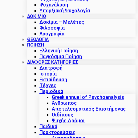
Ψυχανάλυση
Υπαρξιακή Ψυχολογία
ΔΟΚΊΜΙΟ
Δοκίμια – Μελέτες
Φιλοσοφία
Λαογραφία
ΘΕΟΛΟΓΙΑ
ΠΟΙΗΣΗ
Ελληνική Ποίηση
Παγκόσμια Ποίηση
ΔΙΑΦΟΡΕΣ ΚΑΤΗΓΟΡΙΕΣ
Διατροφή
Ιστορία
Εκπαίδευση
Τέχνες
Περιοδικά
Greek annual of Psychoanalysis
Άνθρωπος
Αποτελεσματικός Επιστήμονας
Οιδίπους
Ψυχής Δρόμοι
Παιδικά
Πρακτoρεύσεις