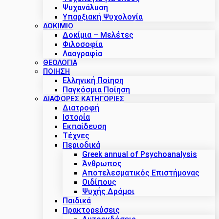
Ψυχανάλυση
Υπαρξιακή Ψυχολογία
ΔΟΚΊΜΙΟ
Δοκίμια – Μελέτες
Φιλοσοφία
Λαογραφία
ΘΕΟΛΟΓΙΑ
ΠΟΙΗΣΗ
Ελληνική Ποίηση
Παγκόσμια Ποίηση
ΔΙΑΦΟΡΕΣ ΚΑΤΗΓΟΡΙΕΣ
Διατροφή
Ιστορία
Εκπαίδευση
Τέχνες
Περιοδικά
Greek annual of Psychoanalysis
Άνθρωπος
Αποτελεσματικός Επιστήμονας
Οιδίπους
Ψυχής Δρόμοι
Παιδικά
Πρακτoρεύσεις