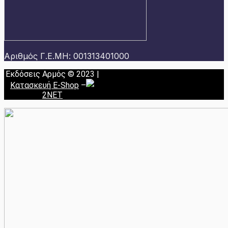
Αριθμός Γ.Ε.ΜΗ: 001313401000
Εκδόσεις Αρμός © 2023 |
Κατασκευή E-Shop
–
2NET