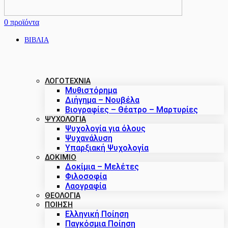
0
προϊόντα
ΒΙΒΛΙΑ
ΛΟΓΟΤΕΧΝΙΑ
Μυθιστόρημα
Διήγημα – Νουβέλα
Βιογραφίες – Θέατρο – Μαρτυρίες
ΨΥΧΟΛΟΓΙΑ
Ψυχολογία για όλους
Ψυχανάλυση
Υπαρξιακή Ψυχολογία
ΔΟΚΊΜΙΟ
Δοκίμια – Μελέτες
Φιλοσοφία
Λαογραφία
ΘΕΟΛΟΓΙΑ
ΠΟΙΗΣΗ
Ελληνική Ποίηση
Παγκόσμια Ποίηση