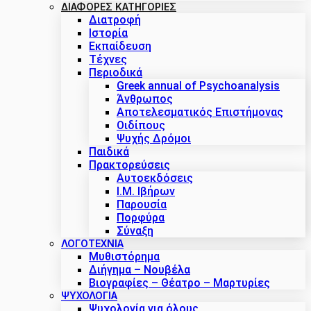
ΔΙΑΦΟΡΕΣ ΚΑΤΗΓΟΡΙΕΣ
Διατροφή
Ιστορία
Εκπαίδευση
Τέχνες
Περιοδικά
Greek annual of Psychoanalysis
Άνθρωπος
Αποτελεσματικός Επιστήμονας
Οιδίπους
Ψυχής Δρόμοι
Παιδικά
Πρακτoρεύσεις
Αυτοεκδόσεις
Ι.Μ. Ιβήρων
Παρουσία
Πορφύρα
Σύναξη
ΛΟΓΟΤΕΧΝΙΑ
Μυθιστόρημα
Διήγημα – Νουβέλα
Βιογραφίες – Θέατρο – Μαρτυρίες
ΨΥΧΟΛΟΓΙΑ
Ψυχολογία για όλους