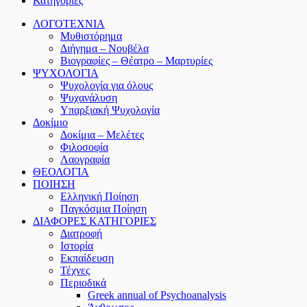
Κατηγορίες
ΛΟΓΟΤΕΧΝΙΑ
Μυθιστόρημα
Διήγημα – Νουβέλα
Βιογραφίες – Θέατρο – Μαρτυρίες
ΨΥΧΟΛΟΓΙΑ
Ψυχολογία για όλους
Ψυχανάλυση
Υπαρξιακή Ψυχολογία
Δοκίμιο
Δοκίμια – Μελέτες
Φιλοσοφία
Λαογραφία
ΘΕΟΛΟΓΙΑ
ΠΟΙΗΣΗ
Ελληνική Ποίηση
Παγκόσμια Ποίηση
ΔΙΑΦΟΡΕΣ ΚΑΤΗΓΟΡΙΕΣ
Διατροφή
Ιστορία
Εκπαίδευση
Τέχνες
Περιοδικά
Greek annual of Psychoanalysis