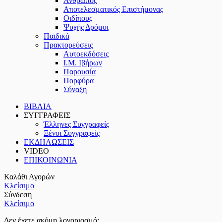
Άνθρωπος
Αποτελεσματικός Επιστήμονας
Οιδίπους
Ψυχής Δρόμοι
Παιδικά
Πρακτoρεύσεις
Αυτοεκδόσεις
Ι.Μ. Ιβήρων
Παρουσία
Πορφύρα
Σύναξη
ΒΙΒΛΙΑ
ΣΥΓΓΡΑΦΕΙΣ
Έλληνες Συγγραφείς
Ξένοι Συγγραφείς
ΕΚΔΗΛΩΣΕΙΣ
VIDEO
ΕΠΙΚΟΙΝΩΝΙΑ
Καλάθι Αγορών
Κλείσιμο
Σύνδεση
Κλείσιμο
Δεν έχετε ακόμη λογαριασμό;