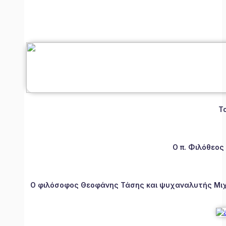
Τ
Ο π. Φιλόθεος
Ο φιλόσοφος Θεοφάνης Τάσης και ψυχαναλυτής Μιχάλ