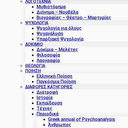
ΛΟΓΟΤΕΧΝΙΑ
Μυθιστόρημα
Διήγημα – Νουβέλα
Βιογραφίες – Θέατρο – Μαρτυρίες
ΨΥΧΟΛΟΓΙΑ
Ψυχολογία για όλους
Ψυχανάλυση
Υπαρξιακή Ψυχολογία
ΔΟΚΊΜΙΟ
Δοκίμια – Μελέτες
Φιλοσοφία
Λαογραφία
ΘΕΟΛΟΓΙΑ
ΠΟΙΗΣΗ
Ελληνική Ποίηση
Παγκόσμια Ποίηση
ΔΙΑΦΟΡΕΣ ΚΑΤΗΓΟΡΙΕΣ
Διατροφή
Ιστορία
Εκπαίδευση
Τέχνες
Περιοδικά
Greek annual of Psychoanalysis
Άνθρωπος