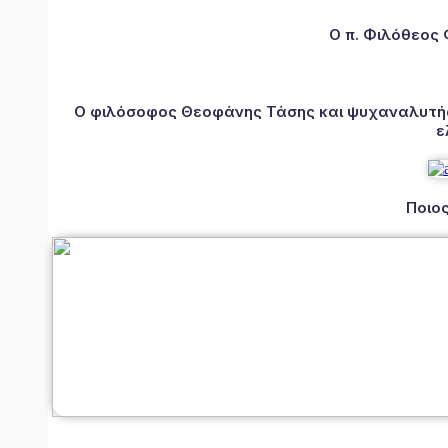
Ο π. Φιλόθεος
Ο φιλόσοφος Θεοφάνης Τάσης και ψυχαναλυτής 
ε
Ποιος