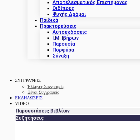
Αποτελεσματικός Επιστήμονας
Οιδίπους
Ψυχής Δρόμοι
Παιδικά
Πρακτoρεύσεις
Αυτοεκδόσεις
Ι.Μ. Ιβήρων
Παρουσία
Πορφύρα
Σύναξη
ΣΥΓΓΡΑΦΕΙΣ
Έλληνες Συγγραφείς
Ξένοι Συγγραφείς
ΕΚΔΗΛΩΣΕΙΣ
VIDEO
Παρουσιάσεις βιβλίων
Συζητήσεις