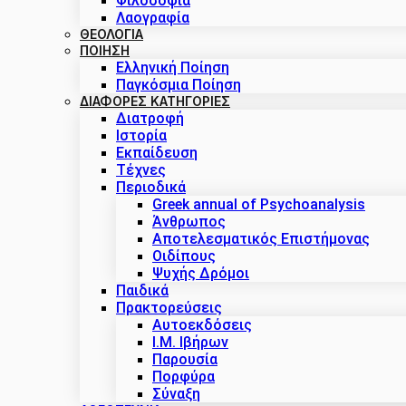
Φιλοσοφία
Λαογραφία
ΘΕΟΛΟΓΙΑ
ΠΟΙΗΣΗ
Ελληνική Ποίηση
Παγκόσμια Ποίηση
ΔΙΑΦΟΡΕΣ ΚΑΤΗΓΟΡΙΕΣ
Διατροφή
Ιστορία
Εκπαίδευση
Τέχνες
Περιοδικά
Greek annual of Psychoanalysis
Άνθρωπος
Αποτελεσματικός Επιστήμονας
Οιδίπους
Ψυχής Δρόμοι
Παιδικά
Πρακτoρεύσεις
Αυτοεκδόσεις
Ι.Μ. Ιβήρων
Παρουσία
Πορφύρα
Σύναξη