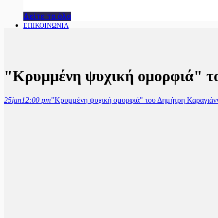
Δείτε τα όλα
ΕΠΙΚΟΙΝΩΝΙΑ
"Κρυμμένη ψυχική ομορφιά" τ
25
jan
12:00 pm
"Κρυμμένη ψυχική ομορφιά" του Δημήτρη Καραγιάν