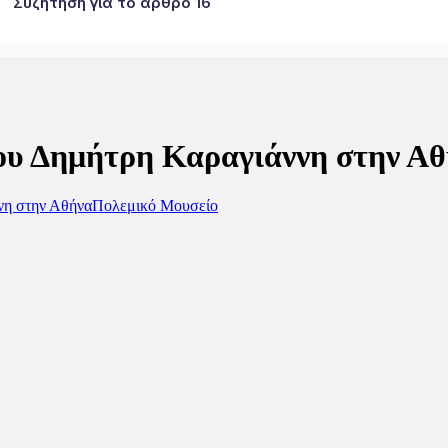
Συζήτηση για το άρθρο 16
ου Δημήτρη Καραγιάννη στην Α
νη στην Αθήνα
Πολεμικό Μουσείο