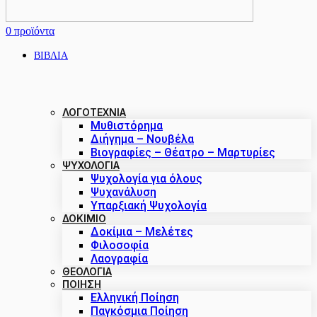
0
προϊόντα
ΒΙΒΛΙΑ
ΛΟΓΟΤΕΧΝΙΑ
Μυθιστόρημα
Διήγημα – Νουβέλα
Βιογραφίες – Θέατρο – Μαρτυρίες
ΨΥΧΟΛΟΓΙΑ
Ψυχολογία για όλους
Ψυχανάλυση
Υπαρξιακή Ψυχολογία
ΔΟΚΊΜΙΟ
Δοκίμια – Μελέτες
Φιλοσοφία
Λαογραφία
ΘΕΟΛΟΓΙΑ
ΠΟΙΗΣΗ
Ελληνική Ποίηση
Παγκόσμια Ποίηση