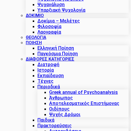
Ψυχανάλυση
Υπαρξιακή Ψυχολογία
ΔΟΚΊΜΙΟ
Δοκίμια – Μελέτες
Φιλοσοφία
Λαογραφία
ΘΕΟΛΟΓΙΑ
ΠΟΙΗΣΗ
Ελληνική Ποίηση
Παγκόσμια Ποίηση
ΔΙΑΦΟΡΕΣ ΚΑΤΗΓΟΡΙΕΣ
Διατροφή
Ιστορία
Εκπαίδευση
Τέχνες
Περιοδικά
Greek annual of Psychoanalysis
Άνθρωπος
Αποτελεσματικός Επιστήμονας
Οιδίπους
Ψυχής Δρόμοι
Παιδικά
Πρακτoρεύσεις