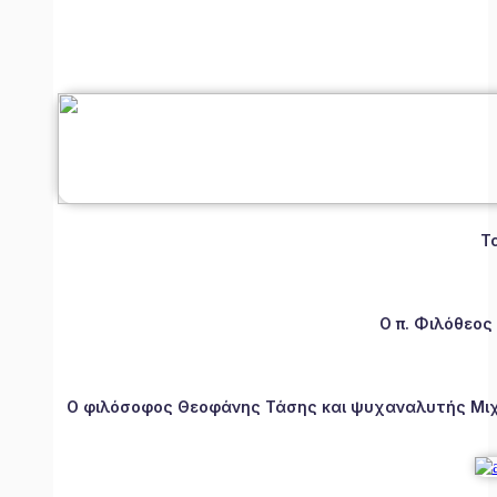
Τ
Ο π. Φιλόθεος
Ο φιλόσοφος Θεοφάνης Τάσης και ψυχαναλυτής Μιχάλ