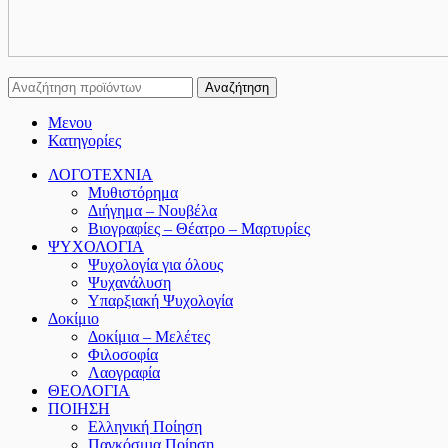
Αναζήτηση
Μενου
Κατηγορίες
ΛΟΓΟΤΕΧΝΙΑ
Μυθιστόρημα
Διήγημα – Νουβέλα
Βιογραφίες – Θέατρο – Μαρτυρίες
ΨΥΧΟΛΟΓΙΑ
Ψυχολογία για όλους
Ψυχανάλυση
Υπαρξιακή Ψυχολογία
Δοκίμιο
Δοκίμια – Μελέτες
Φιλοσοφία
Λαογραφία
ΘΕΟΛΟΓΙΑ
ΠΟΙΗΣΗ
Ελληνική Ποίηση
Παγκόσμια Ποίηση