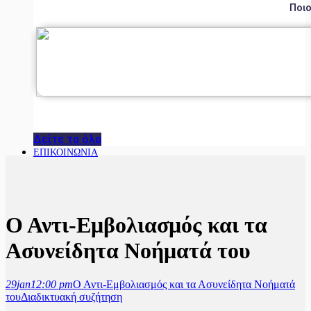
Ποιο
Δείτε τα όλα
ΕΠΙΚΟΙΝΩΝΙΑ
Ο Αντι-Εμβολιασμός και τα
Ασυνείδητα Νοήματά του
29
jan
12:00 pm
Ο Αντι-Εμβολιασμός και τα Ασυνείδητα Νοήματά
του
Διαδικτυακή συζήτηση