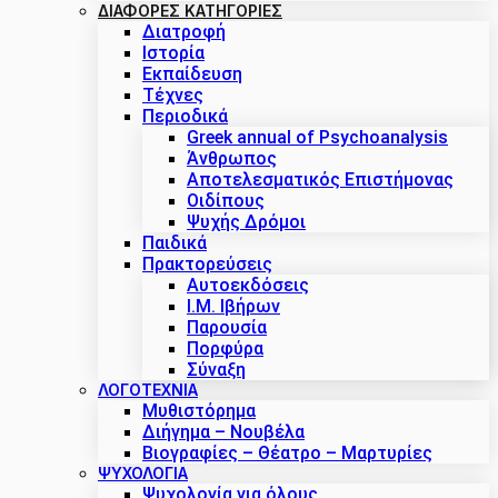
ΔΙΑΦΟΡΕΣ ΚΑΤΗΓΟΡΙΕΣ
Διατροφή
Ιστορία
Εκπαίδευση
Τέχνες
Περιοδικά
Greek annual of Psychoanalysis
Άνθρωπος
Αποτελεσματικός Επιστήμονας
Οιδίπους
Ψυχής Δρόμοι
Παιδικά
Πρακτoρεύσεις
Αυτοεκδόσεις
Ι.Μ. Ιβήρων
Παρουσία
Πορφύρα
Σύναξη
ΛΟΓΟΤΕΧΝΙΑ
Μυθιστόρημα
Διήγημα – Νουβέλα
Βιογραφίες – Θέατρο – Μαρτυρίες
ΨΥΧΟΛΟΓΙΑ
Ψυχολογία για όλους