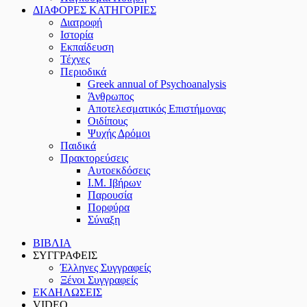
ΔΙΑΦΟΡΕΣ ΚΑΤΗΓΟΡΙΕΣ
Διατροφή
Ιστορία
Εκπαίδευση
Τέχνες
Περιοδικά
Greek annual of Psychoanalysis
Άνθρωπος
Αποτελεσματικός Επιστήμονας
Οιδίπους
Ψυχής Δρόμοι
Παιδικά
Πρακτoρεύσεις
Αυτοεκδόσεις
Ι.Μ. Ιβήρων
Παρουσία
Πορφύρα
Σύναξη
ΒΙΒΛΙΑ
ΣΥΓΓΡΑΦΕΙΣ
Έλληνες Συγγραφείς
Ξένοι Συγγραφείς
ΕΚΔΗΛΩΣΕΙΣ
VIDEO