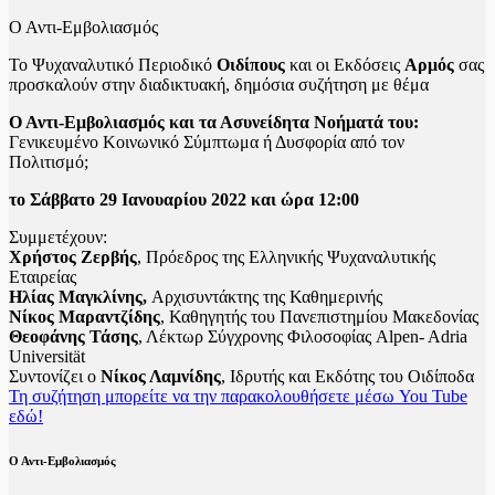
Ο Αντι-Εμβολιασμός
Το Ψυχαναλυτικό Περιοδικό
Οιδίπους
και οι Εκδόσεις
Αρμός
σας
προσκαλούν στην διαδικτυακή, δημόσια συζήτηση με θέμα
Ο Αντι-Εμβολιασμός και τα Ασυνείδητα Νοήματά του:
Γενικευμένο Κοινωνικό Σύμπτωμα ή Δυσφορία από τον
Πολιτισμό;
το Σάββατο 29 Ιανουαρίου 2022 και ώρα 12:00
Συμμετέχουν:
Χρήστος Ζερβής
, Πρόεδρος της Ελληνικής Ψυχαναλυτικής
Εταιρείας
Ηλίας Μαγκλίνης,
Αρχισυντάκτης της Καθημερινής
Νίκος Μαραντζίδης
, Καθηγητής του Πανεπιστημίου Μακεδονίας
Θεοφάνης Τάσης
, Λέκτωρ Σύγχρονης Φιλοσοφίας Alpen- Adria
Universität
Συντονίζει ο
Νίκος Λαμνίδης
, Ιδρυτής και Εκδότης του Οιδίποδα
Τη συζήτηση μπορείτε να την παρακολουθήσετε μέσω You Tube
εδώ!
Ο Αντι-Εμβολιασμός