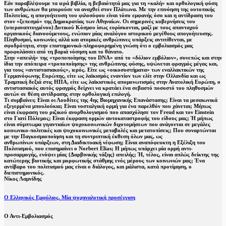
Εάν παραβλέψουμε τα ιερά βιβλία, η βεβαιότητά μας για τη «καλή» και ορθολογική φύση
των ανθρώπων θα μπορούσε να αναχθεί στον Πλάτωνα. Με την επινόηση της ουτοπικής
Πολιτείας, η απογοήτευση του φιλοσόφου είναι τόσο εμφανής όσο και η αντίδραση του
στον «ξεπεσμό» της Δημοκρατίας των Αθηναίων. Οι σημερινές κυβερνήσεις του
(υπεραναπτυγμένου) Δυτικού Κόσμου ίσως ευρίσκονται, μαζί με τους απανταχού
οργανικούς διανοούμενους, ενώπιον μίας αναλόγου ιστορικού μεγέθους απογοήτευσης.
Πληθυσμοί, κοινωνίες αλλά και ατομικές ανθρώπινες υπάρξεις αντιτίθενται, με
σφοδρότητα, στην επιστημονικά-πληροφορημένη γνώση ότι ο εμβολιασμός μας
προφυλάσσει από τη βαριά νόσηση και το θάνατο.
Στην «απειλή» της «τροποποίησης του DNA» από το «δόλιον εμβόλιον», συνεπώς και στην
ίδια την απόπειρα «τροποποίησης» της ανθρώπινης φύσης, υψώνεται φραγμός μέγας και,
για τους «αντιστασιακούς», ιερός. Είτε ως «οικοσυστήματα» των εναλλακτικών της
Γερμανόφωνης Ευρώπης, είτε ως λαϊκισμός εναντίον των ελίτ στην Ολλανδία και ως
Τραμπική δεξιά στις ΗΠΑ, είτε ως λαϊκιστικός απομονωτισμός στην Ανατολική Ευρώπη, ο
αντιστασιακός αυτός φραγμός δείχνει να κρατάει ένα σεβαστό ποσοστό του πληθυσμών
αυτών σε θέση αντίδρασης στην ορθολογική επιλογή.
Τι συμβαίνει; Είναι οι Λουδίτες της 4ης Βιομηχανικής Επανάστασης; Είναι τα μεσαιωνικά
εξεγερμένα μπουλούκια; Είναι νοσταλγική ορμή για ένα παρελθόν που χάνεται; Μήπως
είναι έκφραση του ριζικού ανορθολογισμού που απασχόλησε τον Freud και τον Einstein
στο Γιατί Πόλεμος; Είναι έκφραση ορμών αυτοκαταστροφής του είδους μας; Ή μήπως
είναι σύμπτωμα γιγαντιαίων ψυχοκοινωνικών διχοτομήσεων που ανάγονται σε μεγάλες
κοινωνικο-πολιτικές και ψυχοκοινωνικές μεταβολές και μετατοπίσεις; Που συναρτώνται
με την Παγκοσμιοποίηση και τη συντριπτική έκθεση όλων μας, ως
ανθρωπίνων υπάρξεων, στη Διαδικτυακή νέφωση; Είναι αναπόφευκτη η Εξέλιξη του
Πολιτισμού, που επισημαίνει ο Norbert Elias; Η μήπως υπάρχει μία ορμή αντι-
προσαρμογής, ενόψει μίας (Δαρβινικής τάξης) απειλής; Ή, τέλος, είναι απλώς δείκτης της
κατώτερης βιοτικής και μορφωτικής στάθμης ενός μέρους των κοινωνιών μας; Ένα
αντίβαρο του πολιτισμού μας είναι ο διάλογος, και μάλιστα, κατά προτίμηση, ο
διεπιστημονικός.
Νίκος Λαμνίδης
Ο Ελληνικός Εμφύλιος. Μία ψυχαναλυτική προσέγγιση
Ο Αντι-Εμβολιασμός