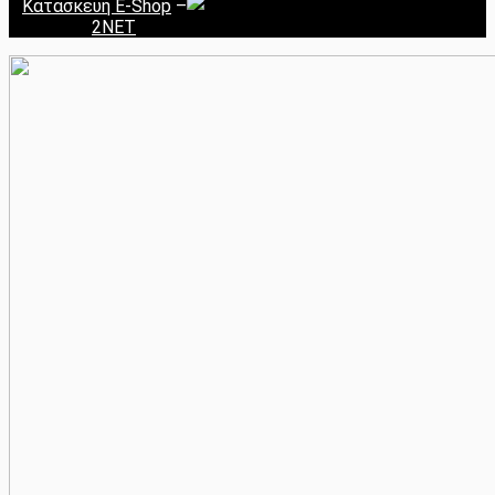
Κατασκευή E-Shop
–
2NET