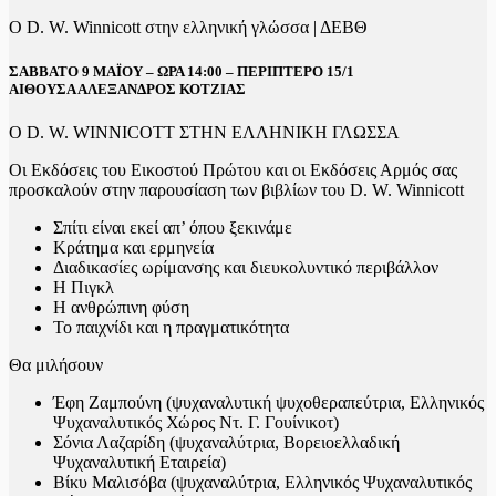
Ο D. W. Winnicott στην ελληνική γλώσσα | ΔΕΒΘ
ΣΑΒΒΑΤΟ 9 ΜΑΪΟΥ – ΩΡΑ 14:00 – ΠΕΡΙΠΤΕΡΟ 15/1
ΑΙΘΟΥΣΑ ΑΛΕΞΑΝΔΡΟΣ ΚΟΤΖΙΑΣ
Ο D. W. WINNICOTT ΣΤΗΝ ΕΛΛΗΝΙΚΗ ΓΛΩΣΣΑ
Οι Εκδόσεις του Εικοστού Πρώτου και οι Εκδόσεις Αρμός σας
προσκαλούν στην παρουσίαση των βιβλίων του D. W. Winnicott
Σπίτι είναι εκεί απ’ όπου ξεκινάμε
Κράτημα και ερμηνεία
Διαδικασίες ωρίμανσης και διευκολυντικό περιβάλλον
Η Πιγκλ
Η ανθρώπινη φύση
Το παιχνίδι και η πραγματικότητα
Θα μιλήσουν
Έφη Ζαμπούνη (ψυχαναλυτική ψυχοθεραπεύτρια, Ελληνικός
Ψυχαναλυτικός Χώρος Ντ. Γ. Γουίνικοτ)
Σόνια Λαζαρίδη (ψυχαναλύτρια, Βορειοελλαδική
Ψυχαναλυτική Εταιρεία)
Βίκυ Μαλισόβα (ψυχαναλύτρια, Ελληνικός Ψυχαναλυτικός