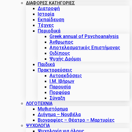
ΔΙΑΦΟΡΕΣ ΚΑΤΗΓΟΡΙΕΣ
Διατροφή
Ιστορία
Εκπαίδευση
Τέχνες
Περιοδικά
Greek annual of Psychoanalysis
Άνθρωπος
Αποτελεσματικός Επιστήμονας
Οιδίπους
Ψυχής Δρόμοι
Παιδικά
Πρακτoρεύσεις
Αυτοεκδόσεις
Ι.Μ. Ιβήρων
Παρουσία
Πορφύρα
Σύναξη
ΛΟΓΟΤΕΧΝΙΑ
Μυθιστόρημα
Διήγημα – Νουβέλα
Βιογραφίες – Θέατρο – Μαρτυρίες
ΨΥΧΟΛΟΓΙΑ
Ψυχολογία για όλους