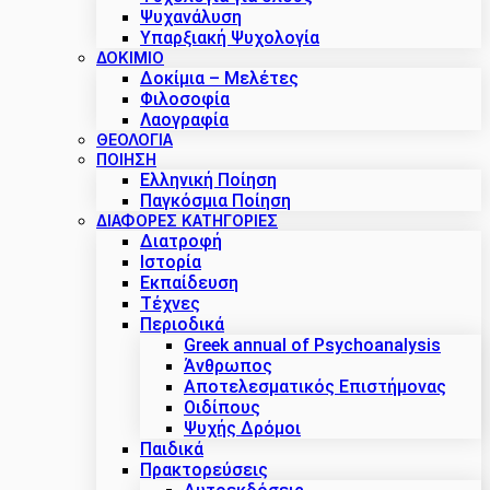
Ψυχανάλυση
Υπαρξιακή Ψυχολογία
ΔΟΚΊΜΙΟ
Δοκίμια – Μελέτες
Φιλοσοφία
Λαογραφία
ΘΕΟΛΟΓΙΑ
ΠΟΙΗΣΗ
Ελληνική Ποίηση
Παγκόσμια Ποίηση
ΔΙΑΦΟΡΕΣ ΚΑΤΗΓΟΡΙΕΣ
Διατροφή
Ιστορία
Εκπαίδευση
Τέχνες
Περιοδικά
Greek annual of Psychoanalysis
Άνθρωπος
Αποτελεσματικός Επιστήμονας
Οιδίπους
Ψυχής Δρόμοι
Παιδικά
Πρακτoρεύσεις