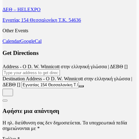
ΔΕΘ – HELEXPO
Εγνατίας 154 Θεσσαλονίκη Τ.Κ. 54636
Other Events
Calendar
GoogleCal
Get Directions
Address - Ο D. W. Winnicott στην ελληνική γλώσσα | ΔΕΒΘ []
Destination Address - Ο D. W. Winnicott στην ελληνική γλώσσα |
ΔΕΒΘ []
Αφήστε μια απάντηση
Η ηλ. διεύθυνση σας δεν δημοσιεύεται.
Τα υποχρεωτικά πεδία
σημειώνονται με
*
Σχόλιο
*