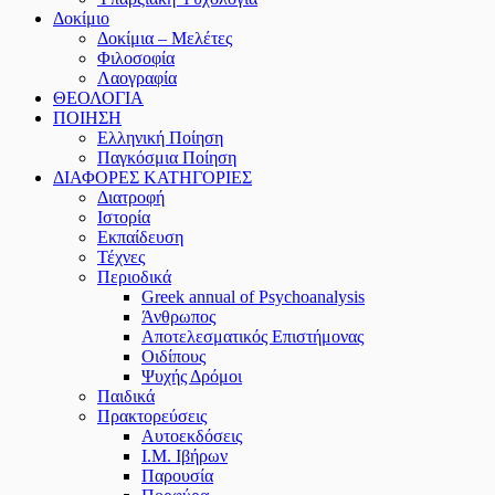
Δοκίμιο
Δοκίμια – Μελέτες
Φιλοσοφία
Λαογραφία
ΘΕΟΛΟΓΙΑ
ΠΟΙΗΣΗ
Ελληνική Ποίηση
Παγκόσμια Ποίηση
ΔΙΑΦΟΡΕΣ ΚΑΤΗΓΟΡΙΕΣ
Διατροφή
Ιστορία
Εκπαίδευση
Τέχνες
Περιοδικά
Greek annual of Psychoanalysis
Άνθρωπος
Αποτελεσματικός Επιστήμονας
Οιδίπους
Ψυχής Δρόμοι
Παιδικά
Πρακτoρεύσεις
Αυτοεκδόσεις
Ι.Μ. Ιβήρων
Παρουσία