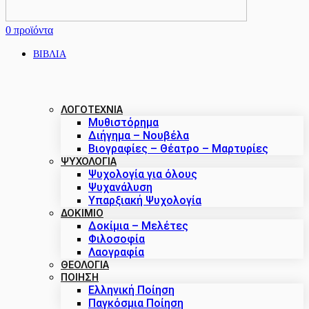
0
προϊόντα
ΒΙΒΛΙΑ
ΛΟΓΟΤΕΧΝΙΑ
Μυθιστόρημα
Διήγημα – Νουβέλα
Βιογραφίες – Θέατρο – Μαρτυρίες
ΨΥΧΟΛΟΓΙΑ
Ψυχολογία για όλους
Ψυχανάλυση
Υπαρξιακή Ψυχολογία
ΔΟΚΊΜΙΟ
Δοκίμια – Μελέτες
Φιλοσοφία
Λαογραφία
ΘΕΟΛΟΓΙΑ
ΠΟΙΗΣΗ
Ελληνική Ποίηση
Παγκόσμια Ποίηση