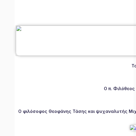
Τ
Ο π. Φιλόθεος
Ο φιλόσοφος Θεοφάνης Τάσης και ψυχαναλυτής Μιχάλ