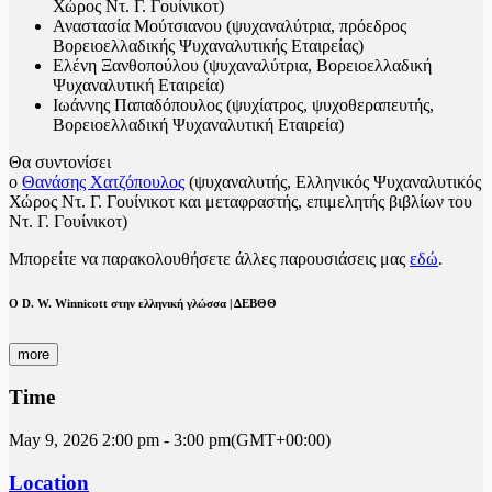
Χώρος Ντ. Γ. Γουίνικοτ)
Αναστασία Μούτσιανου (ψυχαναλύτρια, πρόεδρος
Βορειοελλαδικής Ψυχαναλυτικής Εταιρείας)
Ελένη Ξανθοπούλου (ψυχαναλύτρια, Βορειοελλαδική
Ψυχαναλυτική Εταιρεία)
Ιωάννης Παπαδόπουλος (ψυχίατρος, ψυχοθεραπευτής,
Βορειοελλαδική Ψυχαναλυτική Εταιρεία)
Θα συντονίσει
ο
Θανάσης Χατζόπουλος
(ψυχαναλυτής, Ελληνικός Ψυχαναλυτικός
Χώρος Ντ. Γ. Γουίνικοτ και μεταφραστής, επιμελητής βιβλίων του
Ντ. Γ. Γουίνικοτ)
Μπορείτε να παρακολουθήσετε άλλες παρουσιάσεις μας
εδώ
.
Ο D. W. Winnicott στην ελληνική γλώσσα | ΔΕΒΘΘ
more
Time
May 9, 2026
2:00 pm
-
3:00 pm
(GMT+00:00)
Location