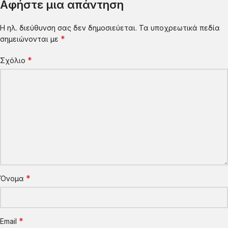
Αφήστε μια απάντηση
dialeimmatiki festival vivliou
Η ηλ. διεύθυνση σας δεν δημοσιεύεται.
Τα υποχρεωτικά πεδία
*
σημειώνονται με
*
Σχόλιο
*
Όνομα
*
Email