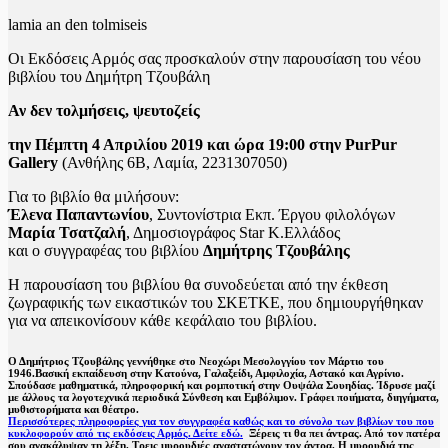
lamia an den tolmiseis
Οι Εκδόσεις Αρμός σας προσκαλούν στην παρουσίαση του νέου
βιβλίου του Δημήτρη Τζουβάλη
Αν δεν τολμήσεις, ψευτοζείς
την Πέμπτη 4 Απριλίου 2019 και ώρα 19:00 στην PurPur
Gallery
(Ανθήλης 6Β, Λαμία, 2231307050)
Για το βιβλίο θα μιλήσουν:
Έλενα Παπαντωνίου
, Συντονίστρια Εκπ. Έργου φιλολόγων
Μαρία Τσατζαλή
, Δημοσιογράφος Star Κ.Ελλάδος
και ο συγγραφέας του βιβλίου
Δημήτρης Τζουβάλης
Η παρουσίαση του βιβλίου θα συνοδεύεται από την έκθεση
ζωγραφικής των εικαστικών του ΣΚΕΤΚΕ, που δημιουργήθηκαν
για να απεικονίσουν κάθε κεφάλαιο του βιβλίου.
Ο Δημήτριος Τζουβάλης γεννήθηκε στο Νεοχώρι Μεσολογγίου τον Μάρτιο του
1946.Βασική εκπαίδευση στην Κατούνα, Γαλαξείδι, Αμφιλοχία, Αστακό και Αγρίνιο.
Σπούδασε μαθηματικά, πληροφορική και ρομποτική στην Ουψάλα Σουηδίας. Ίδρυσε μαζί
με άλλους τα λογοτεχνικά περιοδικά Σύνθεση και Εμβόλιμον. Γράφει ποιήματα, διηγήματα,
μυθιστορήματα και θέατρο.
Περισσότερες πληροφορίες για τον συγγραφέα καθώς και το σύνολο των βιβλίων του που
κυκλοφορούν από τις εκδόσεις Αρμός. Δείτε εδώ.
Ξέρεις τι θα πει άντρας. Από τον πατέρα
σου ανακάλυψαν τη λέξη. Τρεις μυρουδιές αναστατώνουν τον άντρα. Η μυρουδιά της