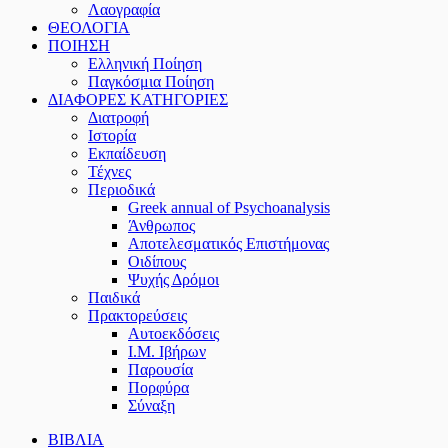
Λαογραφία
ΘΕΟΛΟΓΙΑ
ΠΟΙΗΣΗ
Ελληνική Ποίηση
Παγκόσμια Ποίηση
ΔΙΑΦΟΡΕΣ ΚΑΤΗΓΟΡΙΕΣ
Διατροφή
Ιστορία
Εκπαίδευση
Τέχνες
Περιοδικά
Greek annual of Psychoanalysis
Άνθρωπος
Αποτελεσματικός Επιστήμονας
Οιδίπους
Ψυχής Δρόμοι
Παιδικά
Πρακτoρεύσεις
Αυτοεκδόσεις
Ι.Μ. Ιβήρων
Παρουσία
Πορφύρα
Σύναξη
ΒΙΒΛΙΑ