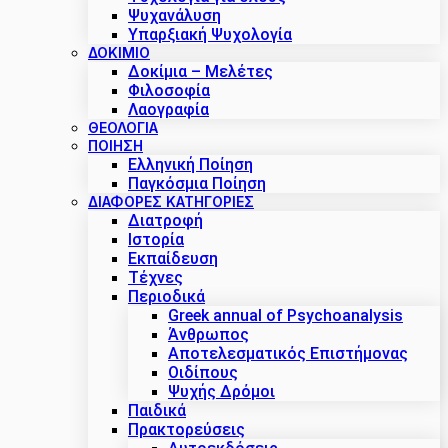
Ψυχανάλυση
Υπαρξιακή Ψυχολογία
ΔΟΚΊΜΙΟ
Δοκίμια – Μελέτες
Φιλοσοφία
Λαογραφία
ΘΕΟΛΟΓΙΑ
ΠΟΙΗΣΗ
Ελληνική Ποίηση
Παγκόσμια Ποίηση
ΔΙΑΦΟΡΕΣ ΚΑΤΗΓΟΡΙΕΣ
Διατροφή
Ιστορία
Εκπαίδευση
Τέχνες
Περιοδικά
Greek annual of Psychoanalysis
Άνθρωπος
Αποτελεσματικός Επιστήμονας
Οιδίπους
Ψυχής Δρόμοι
Παιδικά
Πρακτoρεύσεις