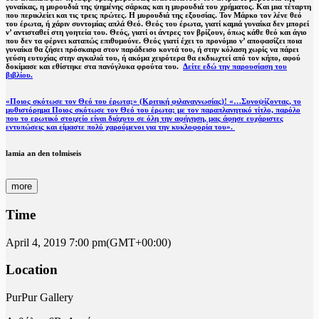
γυναίκας, η μυρουδιά της ψημένης σάρκας και η μυρουδιά του χρήματος. Και μια τέταρτη
που περικλείει και τις τρεις πρώτες. Η μυρουδιά της εξουσίας. Τον Μάρκο τον λένε θεό
του έρωτα, ή χάριν συντομίας απλά Θεό. Θεός του έρωτα, γιατί καμιά γυναίκα δεν μπορεί
ν’ αντισταθεί στη γοητεία του. Θεός, γιατί οι άντρες τον βρίζουν, όπως κάθε θεό και άγιο
που δεν τα φέρνει καταπώς επιθυμούνε. Θεός γιατί έχει το προνόμιο ν’ αποφασίζει ποια
γυναίκα θα ζήσει πρόσκαιρα στον παράδεισο κοντά του, ή στην κόλαση χωρίς να πάρει
γεύση ευτυχίας στην αγκαλιά του, ή ακόμα χειρότερα θα εκδιωχτεί από τον κήπο, αφού
δοκίμασε και εθίστηκε στα πανύγλυκα φρούτα του.
Δείτε εδώ την παρουσίαση του
βιβλίου.
«Ποιος σκότωσε τον Θεό του έρωτα;» (Κριτική φιλαναγνωσίας)! «…Συνοψίζοντας, το
μυθιστόρημα Ποιος σκότωσε τον Θεό του έρωτα; με τον παραπλανητικό τίτλο, παρόλο
που το ερωτικό στοιχείο είναι διάχυτο σε όλη την αφήγηση, μας άφησε ευχάριστες
εντυπώσεις και είμαστε πολύ χαρούμενοι για την κυκλοφορία του».
lamia an den tolmiseis
more
Time
April 4, 2019
7:00 pm
(GMT+00:00)
Location
PurPur Gallery