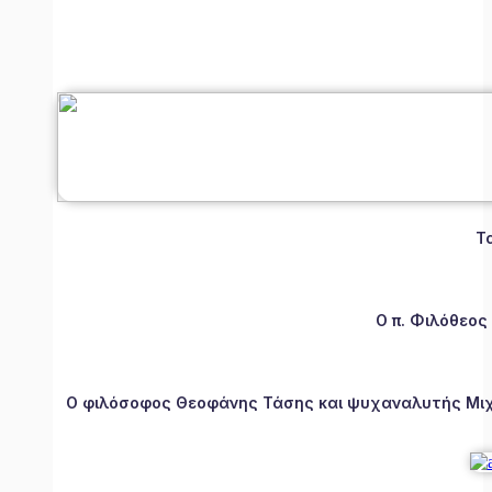
Τ
Ο π. Φιλόθεος
Ο φιλόσοφος Θεοφάνης Τάσης και ψυχαναλυτής Μιχάλ