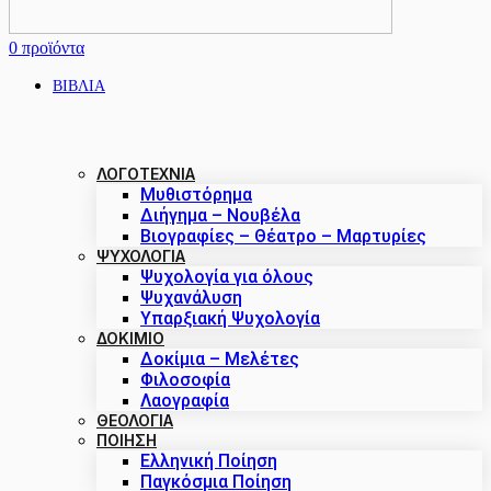
0
προϊόντα
ΒΙΒΛΙΑ
ΛΟΓΟΤΕΧΝΙΑ
Μυθιστόρημα
Διήγημα – Νουβέλα
Βιογραφίες – Θέατρο – Μαρτυρίες
ΨΥΧΟΛΟΓΙΑ
Ψυχολογία για όλους
Ψυχανάλυση
Υπαρξιακή Ψυχολογία
ΔΟΚΊΜΙΟ
Δοκίμια – Μελέτες
Φιλοσοφία
Λαογραφία
ΘΕΟΛΟΓΙΑ
ΠΟΙΗΣΗ
Ελληνική Ποίηση
Παγκόσμια Ποίηση