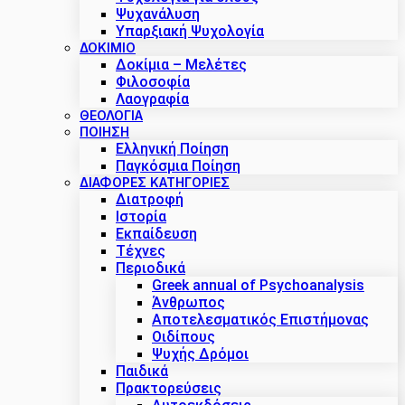
Ψυχανάλυση
Υπαρξιακή Ψυχολογία
ΔΟΚΊΜΙΟ
Δοκίμια – Μελέτες
Φιλοσοφία
Λαογραφία
ΘΕΟΛΟΓΙΑ
ΠΟΙΗΣΗ
Ελληνική Ποίηση
Παγκόσμια Ποίηση
ΔΙΑΦΟΡΕΣ ΚΑΤΗΓΟΡΙΕΣ
Διατροφή
Ιστορία
Εκπαίδευση
Τέχνες
Περιοδικά
Greek annual of Psychoanalysis
Άνθρωπος
Αποτελεσματικός Επιστήμονας
Οιδίπους
Ψυχής Δρόμοι
Παιδικά
Πρακτoρεύσεις