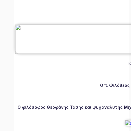
Τ
Ο π. Φιλόθεος
Ο φιλόσοφος Θεοφάνης Τάσης και ψυχαναλυτής Μιχάλ