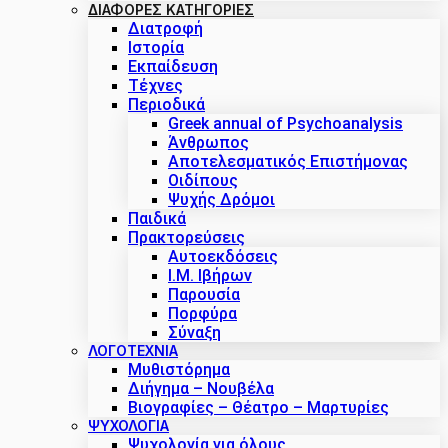
ΔΙΑΦΟΡΕΣ ΚΑΤΗΓΟΡΙΕΣ
Διατροφή
Ιστορία
Εκπαίδευση
Τέχνες
Περιοδικά
Greek annual of Psychoanalysis
Άνθρωπος
Αποτελεσματικός Επιστήμονας
Οιδίπους
Ψυχής Δρόμοι
Παιδικά
Πρακτoρεύσεις
Αυτοεκδόσεις
Ι.Μ. Ιβήρων
Παρουσία
Πορφύρα
Σύναξη
ΛΟΓΟΤΕΧΝΙΑ
Μυθιστόρημα
Διήγημα – Νουβέλα
Βιογραφίες – Θέατρο – Μαρτυρίες
ΨΥΧΟΛΟΓΙΑ
Ψυχολογία για όλους