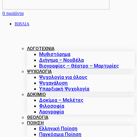
0
προϊόντα
ΒΙΒΛΙΑ
ΛΟΓΟΤΕΧΝΙΑ
Μυθιστόρημα
Διήγημα – Νουβέλα
Βιογραφίες – Θέατρο – Μαρτυρίες
ΨΥΧΟΛΟΓΙΑ
Ψυχολογία για όλους
Ψυχανάλυση
Υπαρξιακή Ψυχολογία
ΔΟΚΊΜΙΟ
Δοκίμια – Μελέτες
Φιλοσοφία
Λαογραφία
ΘΕΟΛΟΓΙΑ
ΠΟΙΗΣΗ
Ελληνική Ποίηση
Παγκόσμια Ποίηση