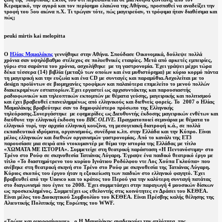
Κεραμεικό, την αγορά και τον περίφημο ελαιώνα της Αθήνας, προσπαθεί να αναδείξει την
τροφή του 5ου αιώνα π.Χ. Τι τρώγαν τότε, πώς μαγειρεύαν, τι τρόφιμα ήταν διαθέσιμα και
πώς;
peuki mirtis kai melopitta
Ο
Ηλίας Μαμαλάκης
γεννήθηκε στην Αθήνα. Σπούδασε Οικονομικά, δούλεψε πολλά
χρόνια σαν υψηλόβαθμο στέλεχος σε πολυεθνικές εταιρίες. Μετά από αρκετές εμπειρίες,
γύρω στα σαράντα του χρόνια, ασχολήθηκε με τη γαστρονομία. Έχει γράψει μέχρι τώρα
δέκα τέσσερα (14) βιβλία (μεταξύ των οποίων και ένα μυθιστόρημα) με κύριο κορμό πάντα
τη μαγειρική και την ευζωία και ένα CD με συνταγές και παραμύθια.Ασχολείται με το
design προϊόντων σε βιομηχανίες τροφίμων και παλαιότερα επιμελείτο το μενού πολλών
διακεκριμένων εστιατορίων.Έχει εργαστεί ως αρχισυντάκτης και παρουσιαστής
ραδιοφωνικών και τηλεοπτικών εκπομπών με θέματα γεύσης, μαγειρικής και πολιτισμού
και έχει βραβευθεί επανειλημμένως από ελληνικούς και διεθνείς φορείς. Το 2007 ο Ηλίας
Μαμαλάκης βραβεύτηκε σαν το δημοφιλέστερο πρόσωπο της Ελληνικής
τηλεόρασης.Συνεργάστηκε με εφημερίδες ως Διευθυντής έκδοσης μαγειρικών ενθέτων και
διεύθυνε την ελληνική έκδοση του
BBC
OLIVE
.
Πραγματοποιεί σεμινάρια με θέματα το
ελληνικό τυρί, την αρχαία ελληνική κουζίνα, τη μεσογειακή διατροφή κ.ά., σε πολλά
εκπαιδευτικά ιδρύματα, οργανισμούς, συνέδρια κ.λπ. στην Ελλάδα και την Κύπρο. Είναι
μέλος ελληνικών και διεθνών οργανισμών γαστρονομίας. Από το κανάλι της ΕΤ3
παρουσίασε μια σειρά από ντοκυμαντέρ με θέμα την ιστορία της Ελλάδας με τίτλο
«ΧΩΜΑΤΑ ΜΕ ΙΣΤΟΡΙΑ». Συμμετείχε στη θεατρική παράσταση «Η Πεντανόστιμη» στο
Τρένο στο Ρούφ σε σκηνοθεσία Τατιάνας Λύγαρη. Έγραψε ένα παιδικό θεατρικό έργο με
τίτλο «Το διαστημότρενο του κυρίου Ιγνάτιου Ροδόλφου ντε Λος Χούπα Γκλούπα» που
ανέβηκε στη θεατρική σκηνή στο Τρένο στο Ρούφ με σκηνοθεσία της Τατιάνας Λύγαρη.
Κύριος σκοπός του έργου ήταν η εξοικείωση των παιδιών στο ελληνικό φαγητό. Έχει
βραβευθεί από την Unesco και το κράτος του Περού για την καλύτερη συνταγή πατάτας
στο διαγωνισμό που έγινε το 2008. Έχει συμμετάσχει στην παραγωγή 4 μουσικών δίσκων
ως προσκεκλημένος. Συμμετέχει ως εθελοντής στις κοινότητες εν Δράσει του ΚΕΘΕΑ.
Είναι μέλος του Διοικητικού Συμβουλίου του ΚΕΘΕΑ. Είναι Πρέσβης καλής θέλησης της
Αλιευτικής Πολιτικής της Ευρώπης του WWF.
«Τρώμε και ομορφαίνουμε».. ο Η.Μαμαλάκης αναδεικνύει την απλότητα της