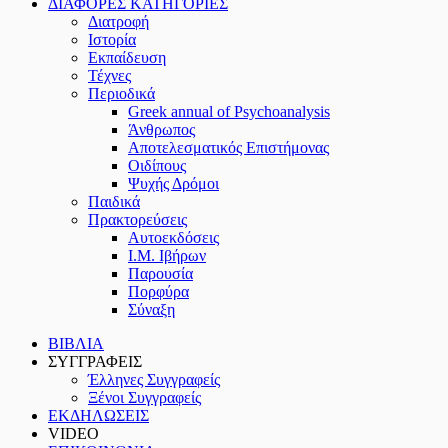
ΔΙΑΦΟΡΕΣ ΚΑΤΗΓΟΡΙΕΣ
Διατροφή
Ιστορία
Εκπαίδευση
Τέχνες
Περιοδικά
Greek annual of Psychoanalysis
Άνθρωπος
Αποτελεσματικός Επιστήμονας
Οιδίπους
Ψυχής Δρόμοι
Παιδικά
Πρακτoρεύσεις
Αυτοεκδόσεις
Ι.Μ. Ιβήρων
Παρουσία
Πορφύρα
Σύναξη
ΒΙΒΛΙΑ
ΣΥΓΓΡΑΦΕΙΣ
Έλληνες Συγγραφείς
Ξένοι Συγγραφείς
ΕΚΔΗΛΩΣΕΙΣ
VIDEO