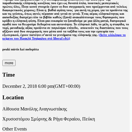
παραδοσιακής ελληνικής κουζίνας που έχει ως δυνατά όπλα, ποιοτικές μεσογειακές
πρώτες ύλες. Ποιο κοινό στοιχείο έχουν οι δυο συγγραφείς που προέρχονται από τελείως
διαφορετικούς χώρους; Είναι η βαθιά αγάπη τους για αυτή τη χώρα, για τα προϊόντα της
και τις γεύσεις, όπως αυτές πέρασαν από γενιά σε γενιά. Ένας αέρας ελληνικότητας και
αισιοδοξίας διατρέχει όλο το βιβλίο καθώς (ξανά) ανακαλύπτουμε τους θησαυρούς που
κρύβει η ελληνική φύση. Είναι μια ευκαιρία να ξαναδούμε με μια άλλη ματιά, διατροφικά
αγαθά που τα θεωρούμε δεδομένα και αυτονόητα. Το ελληνικό λάδι, το μέλι, η σταφίδα, το
τυρί, μοναδικής αξίας προϊόντα σε παγκόσμιο επίπεδο, αποκτούν τις διαστάσεις που τους
αξίζουν από δυο συγγραφείς που μέσα από τα ταξίδια τους και την εμπειρία του
εξωτερικού, έχουν πιστέψει σ’αυτά τα γεννήματα της ελληνικής γης.
(Δείτε ολόκληρο το
κείμενο του Ηρακλή Τσιάμαλου στό liberal εδώ)
peuki mirtis kai melopitta
more
Time
December 2, 2018
6:00 pm
(GMT+00:00)
Location
Αίθουσα Μανόλης Αναγνωστάκης
Χρυσοστόμου Σμύρνης & Ρήγα Φεραίου, Πεύκη
Other Events