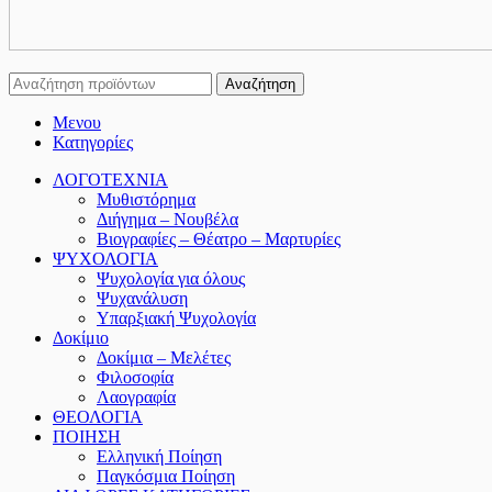
Αναζήτηση
Μενου
Κατηγορίες
ΛΟΓΟΤΕΧΝΙΑ
Μυθιστόρημα
Διήγημα – Νουβέλα
Βιογραφίες – Θέατρο – Μαρτυρίες
ΨΥΧΟΛΟΓΙΑ
Ψυχολογία για όλους
Ψυχανάλυση
Υπαρξιακή Ψυχολογία
Δοκίμιο
Δοκίμια – Μελέτες
Φιλοσοφία
Λαογραφία
ΘΕΟΛΟΓΙΑ
ΠΟΙΗΣΗ
Ελληνική Ποίηση
Παγκόσμια Ποίηση