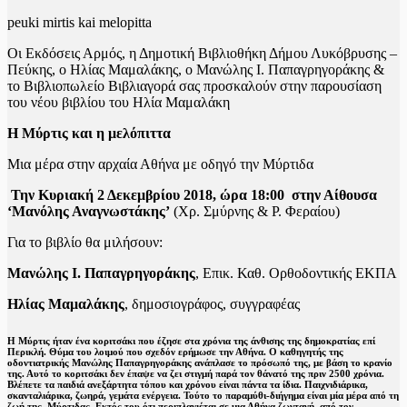
peuki mirtis kai melopitta
Οι Εκδόσεις Αρμός, η Δημοτική Βιβλιοθήκη Δήμου Λυκόβρυσης –
Πεύκης, ο Ηλίας Μαμαλάκης, ο Μανώλης Ι. Παπαγρηγοράκης &
το Βιβλιοπωλείο Βιβλιαγορά σας προσκαλούν στην παρουσίαση
του νέου βιβλίου του Ηλία Μαμαλάκη
Η Μύρτις και η μελόπιττα
Μια μέρα στην αρχαία Αθήνα με οδηγό την Μύρτιδα
Την Κυριακή 2 Δεκεμβρίου 2018, ώρα 18:00 στην Αίθουσα
‘Μανόλης Αναγνωστάκης’
(Χρ. Σμύρνης & Ρ. Φεραίου)
Για το βιβλίο θα μιλήσουν:
Μανώλης Ι. Παπαγρηγοράκης
, Επικ. Καθ. Ορθοδοντικής ΕΚΠΑ
Ηλίας Μαμαλάκης
, δημοσιογράφος, συγγραφέας
Η Μύρτις ήταν ένα κοριτσάκι που έζησε στα χρόνια της άνθισης της δημοκρατίας επί
Περικλή. Θύμα του λοιμού που σχεδόν ερήμωσε την Αθήνα. Ο καθηγητής της
οδοντιατρικής Μανώλης Παπαγρηγοράκης ανάπλασε το πρόσωπό της, με βάση το κρανίο
της. Αυτό το κοριτσάκι δεν έπαψε να ζει στιγμή παρά τον θάνατό της πριν 2500 χρόνια.
Βλέπετε τα παιδιά ανεξάρτητα τόπου και χρόνου είναι πάντα τα ίδια. Παιχνιδιάρικα,
σκανταλιάρικα, ζωηρά, γεμάτα ενέργεια. Τούτο το παραμύθι-διήγημα είναι μία μέρα από τη
ζωή της Μύρτιδας. Εκτός του ότι περιπλανιέται σε μια Αθήνα ζωντανή, από τον