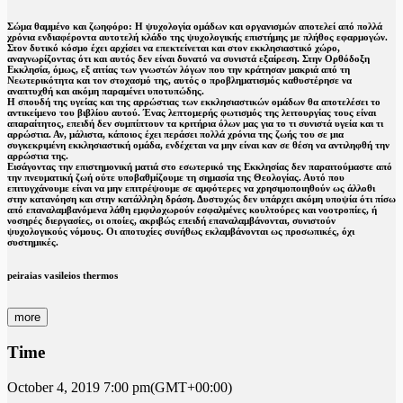
Σώμα θαμμένο και ζωηφόρο:
Η ψυχολογία ομάδων και οργανισμών αποτελεί από πολλά
χρόνια ενδιαφέροντα αυτοτελή κλάδο της ψυχολογικής επιστήμης με πλήθος εφαρμογών.
Στον δυτικό κόσμο έχει αρχίσει να επεκτείνεται και στον εκκλησιαστικό χώρο,
αναγνωρίζοντας ότι και αυτός δεν είναι δυνατό να συνιστά εξαίρεση. Στην Ορθόδοξη
Εκκλησία, όμως, εξ αιτίας των γνωστών λόγων που την κράτησαν μακριά από τη
Νεωτερικότητα και τον στοχασμό της, αυτός ο προβληματισμός καθυστέρησε να
αναπτυχθή και ακόμη παραμένει υποτυπώδης.
Η σπουδή της υγείας και της αρρώστιας των εκκλησιαστικών ομάδων θα αποτελέσει το
αντικείμενο του βιβλίου αυτού. Ένας λεπτομερής φωτισμός της λειτουργίας τους είναι
απαραίτητος, επειδή δεν συμπίπτουν τα κριτήρια όλων μας για το τι συνιστά υγεία και τι
αρρώστια. Αν, μάλιστα, κάποιος έχει περάσει πολλά χρόνια της ζωής του σε μια
συγκεκριμένη εκκλησιαστική ομάδα, ενδέχεται να μην είναι καν σε θέση να αντιληφθή την
αρρώστια της.
Εισάγοντας την επιστημονική ματιά στο εσωτερικό της Εκκλησίας δεν παραιτούμαστε από
την πνευματική ζωή ούτε υποβαθμίζουμε τη σημασία της Θεολογίας. Αυτό που
επιτυγχάνουμε είναι να μην επιτρέψουμε σε αμφότερες να χρησιμοποιηθούν ως άλλοθι
στην κατανόηση και στην κατάλληλη δράση. Δυστυχώς δεν υπάρχει ακόμη υποψία ότι πίσω
από επαναλαμβανόμενα λάθη εμφιλοχωρούν εσφαλμένες κουλτούρες και νοοτροπίες, ή
νοσηρές διεργασίες, οι οποίες, ακριβώς επειδή επαναλαμβάνονται, συνιστούν
ψυχολογικούς νόμους. Οι αποτυχίες συνήθως εκλαμβάνονται ως προσωπικές, όχι
συστημικές.
peiraias vasileios thermos
more
Time
October 4, 2019
7:00 pm
(GMT+00:00)