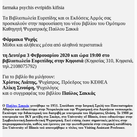
farmaka psychis evripidis kifisia
Τα Βιβλιοπωλεία Ευριπίδης και οι Εκδόσεις Αρμός σας
προσκαλούν στην παρουσίαση του νέου βιβλίου του Ομότιμου
Καθηγητή Ψυχιατρικής Παύλου Σακκά
Φάρμακα Ψυχής
Μύθοι και αλήθειες μέσα από αληθινά περιστατικά
τη Δευτέρα 3 Φεβρουαρίου 2020 και ώρα 19:00 στο
βιβλιοπωλείο Ευριπίδης στην Κηφισιά
(Κηφισίας 310, Κηφισιά,
τηλ.2108075792)
Για το βιβλίο θα μιλήσουν:
Χρίστος Λιάπης,
Ψυχίατρος, Πρόεδρος του ΚΕΘΕΑ
Αλίκη Σινούρη,
Ψυχολόγος
και ο συγγραφέας του βιβλίου
Παύλος Σακκάς
Ο
Παύλος Σακκάς
γεννήθηκε το 1951. Σπούδασε στην Ιατρική Σχολή του Πανεπιστημίου
Αθηνών και ειδικεύτηκε στην Νευρολογία και την Ψυχιατρική στο Αιγινήτειο νοσοκομείο.
Εκπόνησε την διδακτορική του διατριβή με υποτροφία του Ιδρύματος Ωνάση. Το 1988 με
υποτροφία του ΙΚΥ μετέβη στο Σικάγο, στο University of Illinois, όπου ειδικεύτηκε στην
Συμβουλευτική Διασυνδετική Ψυχιατρική. Εκεί επίσης έκανε σημαντικές μελέτες στην
ψυχοφαρμακολογία, καθώς και έρευνες για την φωτοθεραπεία στην εποχιακή κατάθλιψη.
Στο University of Illinois τού απονεμήθηκε ο τίτλος του Visiting Assistant Professor.