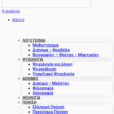
0
προϊόντα
ΒΙΒΛΙΑ
ΛΟΓΟΤΕΧΝΙΑ
Μυθιστόρημα
Διήγημα – Νουβέλα
Βιογραφίες – Θέατρο – Μαρτυρίες
ΨΥΧΟΛΟΓΙΑ
Ψυχολογία για όλους
Ψυχανάλυση
Υπαρξιακή Ψυχολογία
ΔΟΚΊΜΙΟ
Δοκίμια – Μελέτες
Φιλοσοφία
Λαογραφία
ΘΕΟΛΟΓΙΑ
ΠΟΙΗΣΗ
Ελληνική Ποίηση
Παγκόσμια Ποίηση