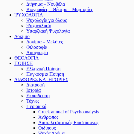
Διήγημα – Νουβέλα
Βιογραφίες – Θέατρο – Μαρτυρίες
ΨΥΧΟΛΟΓΙΑ
Ψυχολογία για όλους
Ψυχανάλυση
Υπαρξιακή Ψυχολογία
Δοκίμιο
Δοκίμια – Μελέτες
Φιλοσοφία
Λαογραφία
ΘΕΟΛΟΓΙΑ
ΠΟΙΗΣΗ
Ελληνική Ποίηση
Παγκόσμια Ποίηση
ΔΙΑΦΟΡΕΣ ΚΑΤΗΓΟΡΙΕΣ
Διατροφή
Ιστορία
Εκπαίδευση
Τέχνες
Περιοδικά
Greek annual of Psychoanalysis
Άνθρωπος
Αποτελεσματικός Επιστήμονας
Οιδίπους
Ψυχής Δρόμοι