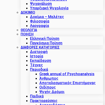
Ψυχανάλυση
Υπαρξιακή Ψυχολογία
ΔΟΚΊΜΙΟ
Δοκίμια – Μελέτες
Φιλοσοφία
Λαογραφία
ΘΕΟΛΟΓΙΑ
ΠΟΙΗΣΗ
Ελληνική Ποίηση
Παγκόσμια Ποίηση
ΔΙΑΦΟΡΕΣ ΚΑΤΗΓΟΡΙΕΣ
Διατροφή
Ιστορία
Εκπαίδευση
Τέχνες
Περιοδικά
Greek annual of Psychoanalysis
Άνθρωπος
Αποτελεσματικός Επιστήμονας
Οιδίπους
Ψυχής Δρόμοι
Παιδικά
Πρακτoρεύσεις