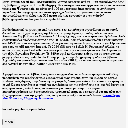
Στην Ιατρική Σχολή του Πανεπιστημίου Αθηνών υπηρετεί από το 1980 ανεβαίνοντας όλες
τις βαθμίδες, μέχρι αυτή του Καθηγητή. Το επιστημονικό του έργο εκτείνεται σε ποικίλους
τομείς της Ψυχιατρικής, με πάνω από 100 πρωτότυπες δημοσιεύσεις σε Αγγλόφωνα
περιοδικά. Το συγγραφικό του αυτό έργο έχει διεθνώς αναγνωριστεί, όπως αυτό
αντανακλάται στις πλέον των 500 αναφορές των εργασιών του στην διεθνή
βιβλιογραφία.farmaka psychis evripidis kifisia
Εκτός όμως από το επιστημονικό του έργο, έχει και πλούσια ενασχόληση με τα κοινά.
Διετέλεσε για 10 χρόνια μέλος της ΓΣ της Ιατρικής Σχολής. Επίσης εκλέχτηκε στο
Διοικητικό Συμβούλιο του Συλλόγου ΔΕΠ της Σχολής, στο οποίο ήταν και Πρόεδρος. Ενώ
επανειλημμένα εκλέχτηκε στην ΔΕ της ΠΟΣΔΕΠ. Έχει τέλος κάνει πλήθος παρεμβάσεων
στα ΜΜΕ, έντυπα και ηλεκτρονικά, τόσο για επιστημονικά θέματα, όσο και για θέματα που
αφορούν τα ΑΕΙ και την Ιατρική. Το 2014 εξέδωσε το βιβλίο Η Ψυχιατρική αλλιώς, το
οποίο αμέσως έγινε best seller και μεταφράστηκε τον επόμενο χρόνο και στα Αγγλικά με
τον τίτλο Revealing Psychiatry. Το βιβλίο αυτό κυκλοφορεί επίσης και σε ηλεκτρονική
μορφή, αλλά και ως audio book. Επίσης μετέχει στην συγγραφική ομάδα του βιβλίου
Λιχουδιές και μυστικά για παιδιά που δεν τρώνε (2018), το οποίο επίσης κυκλοφορεί και
στα Αγγλικά με τον τίτλο Eating Guide for Fussy Kids.
Αφορμή για αυτό το βιβλίο, όπως λέει ο συγγραφέας, αποτέλεσαν τρεις αλλεπάλληλες
προσκλήσεις για ομιλίες σε τρία διαφορετικά ακροατήρια. Στην μια μίλησα σε «σχολή
γονέων» ενός Δήμου, στην δεύτερη σε γιατρούς διαφόρων ειδικοτήτων και στην τρίτη σε
συναδέλφους ψυχιάτρους: «Από τις αντιδράσεις και τις συζητήσεις που ακολούθησαν και
στις τρεις αυτές εκδηλώσεις, διαπίστωσα για ακόμα μία φορά την μεγάλη
παραπληροφόρηση και διαστροφή της πραγματικότητας που επικρατεί για την αξία των
ψυχοφαρμάκων και την χρήση τους, ακόμα και μεταξύ των συναδέλφων».
Κατάθλιψη:
Μια Νόσος της Σύγχρονης Κοινωνίας
farmaka psychis evripidis kifisia
more