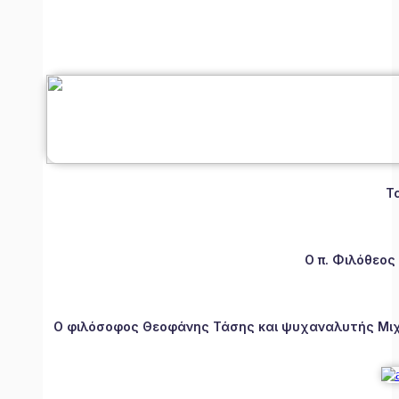
Τ
Ο π. Φιλόθεος
Ο φιλόσοφος Θεοφάνης Τάσης και ψυχαναλυτής Μιχάλ