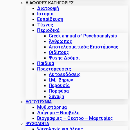
ΔΙΑΦΟΡΕΣ ΚΑΤΗΓΟΡΙΕΣ
Διατροφή
Ιστορία
Εκπαίδευση
Τέχνες
Περιοδικά
Greek annual of Psychoanalysis
Άνθρωπος
Αποτελεσματικός Επιστήμονας
Οιδίπους
Ψυχής Δρόμοι
Παιδικά
Πρακτoρεύσεις
Αυτοεκδόσεις
Ι.Μ. Ιβήρων
Παρουσία
Πορφύρα
Σύναξη
ΛΟΓΟΤΕΧΝΙΑ
Μυθιστόρημα
Διήγημα – Νουβέλα
Βιογραφίες – Θέατρο – Μαρτυρίες
ΨΥΧΟΛΟΓΙΑ
Ψυχολογία για όλους