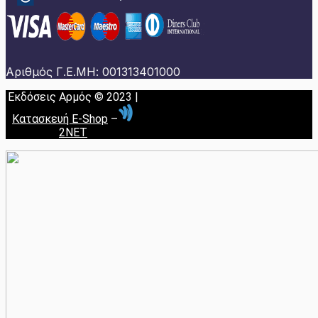
Αριθμός Γ.Ε.ΜΗ: 001313401000
Εκδόσεις Αρμός © 2023 |
Κατασκευή E-Shop
–
2NET