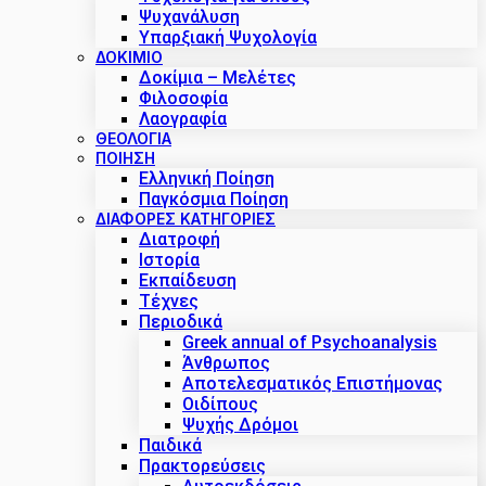
Ψυχανάλυση
Υπαρξιακή Ψυχολογία
ΔΟΚΊΜΙΟ
Δοκίμια – Μελέτες
Φιλοσοφία
Λαογραφία
ΘΕΟΛΟΓΙΑ
ΠΟΙΗΣΗ
Ελληνική Ποίηση
Παγκόσμια Ποίηση
ΔΙΑΦΟΡΕΣ ΚΑΤΗΓΟΡΙΕΣ
Διατροφή
Ιστορία
Εκπαίδευση
Τέχνες
Περιοδικά
Greek annual of Psychoanalysis
Άνθρωπος
Αποτελεσματικός Επιστήμονας
Οιδίπους
Ψυχής Δρόμοι
Παιδικά
Πρακτoρεύσεις