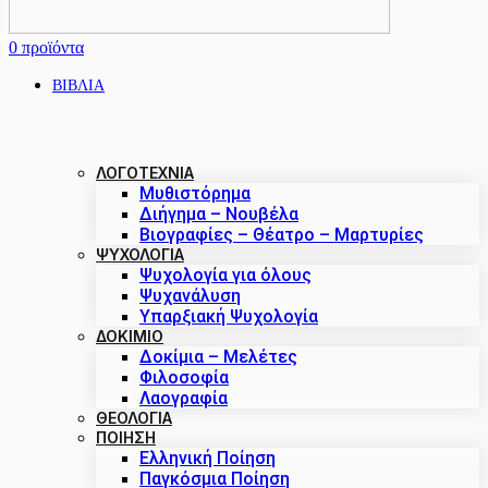
0
προϊόντα
ΒΙΒΛΙΑ
ΛΟΓΟΤΕΧΝΙΑ
Μυθιστόρημα
Διήγημα – Νουβέλα
Βιογραφίες – Θέατρο – Μαρτυρίες
ΨΥΧΟΛΟΓΙΑ
Ψυχολογία για όλους
Ψυχανάλυση
Υπαρξιακή Ψυχολογία
ΔΟΚΊΜΙΟ
Δοκίμια – Μελέτες
Φιλοσοφία
Λαογραφία
ΘΕΟΛΟΓΙΑ
ΠΟΙΗΣΗ
Ελληνική Ποίηση
Παγκόσμια Ποίηση