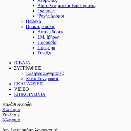
Άνθρωπος
Αποτελεσματικός Επιστήμονας
Οιδίπους
Ψυχής Δρόμοι
Παιδικά
Πρακτoρεύσεις
Αυτοεκδόσεις
Ι.Μ. Ιβήρων
Παρουσία
Πορφύρα
Σύναξη
ΒΙΒΛΙΑ
ΣΥΓΓΡΑΦΕΙΣ
Έλληνες Συγγραφείς
Ξένοι Συγγραφείς
ΕΚΔΗΛΩΣΕΙΣ
VIDEO
ΕΠΙΚΟΙΝΩΝΙΑ
Καλάθι Αγορών
Κλείσιμο
Σύνδεση
Κλείσιμο
Δεν έχετε ακόμη λογαριασμό;