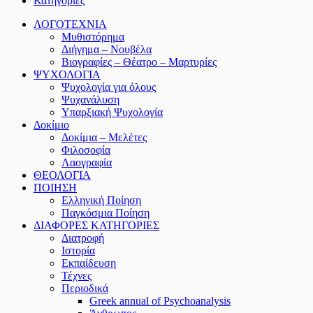
Κατηγορίες
ΛΟΓΟΤΕΧΝΙΑ
Μυθιστόρημα
Διήγημα – Νουβέλα
Βιογραφίες – Θέατρο – Μαρτυρίες
ΨΥΧΟΛΟΓΙΑ
Ψυχολογία για όλους
Ψυχανάλυση
Υπαρξιακή Ψυχολογία
Δοκίμιο
Δοκίμια – Μελέτες
Φιλοσοφία
Λαογραφία
ΘΕΟΛΟΓΙΑ
ΠΟΙΗΣΗ
Ελληνική Ποίηση
Παγκόσμια Ποίηση
ΔΙΑΦΟΡΕΣ ΚΑΤΗΓΟΡΙΕΣ
Διατροφή
Ιστορία
Εκπαίδευση
Τέχνες
Περιοδικά
Greek annual of Psychoanalysis