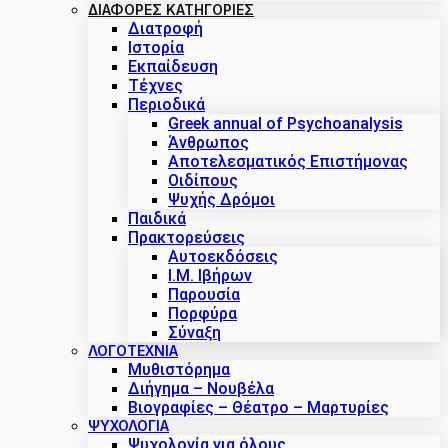
ΔΙΑΦΟΡΕΣ ΚΑΤΗΓΟΡΙΕΣ
Διατροφή
Ιστορία
Εκπαίδευση
Τέχνες
Περιοδικά
Greek annual of Psychoanalysis
Άνθρωπος
Αποτελεσματικός Επιστήμονας
Οιδίπους
Ψυχής Δρόμοι
Παιδικά
Πρακτoρεύσεις
Αυτοεκδόσεις
Ι.Μ. Ιβήρων
Παρουσία
Πορφύρα
Σύναξη
ΛΟΓΟΤΕΧΝΙΑ
Μυθιστόρημα
Διήγημα – Νουβέλα
Βιογραφίες – Θέατρο – Μαρτυρίες
ΨΥΧΟΛΟΓΙΑ
Ψυχολογία για όλους