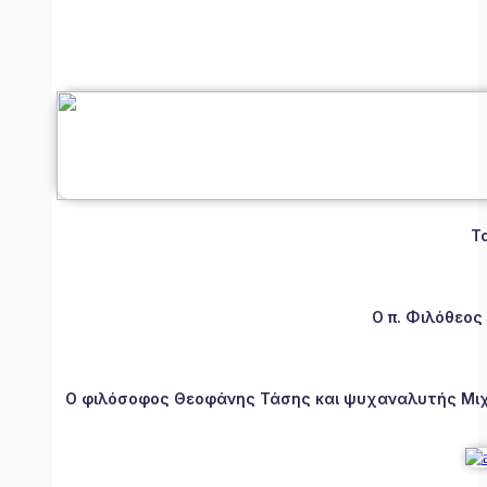
Τ
Ο π. Φιλόθεος
Ο φιλόσοφος Θεοφάνης Τάσης και ψυχαναλυτής Μιχάλ