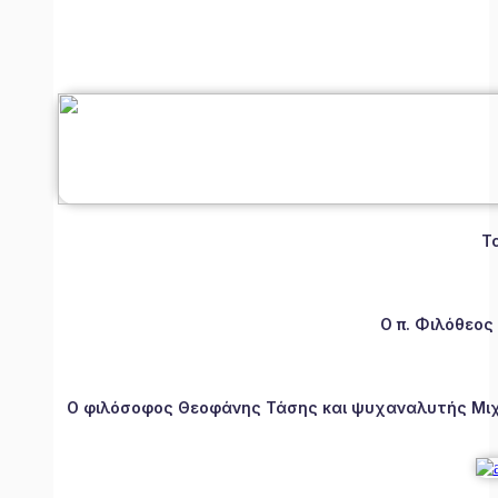
Τ
Ο π. Φιλόθεος
Ο φιλόσοφος Θεοφάνης Τάσης και ψυχαναλυτής Μιχάλ