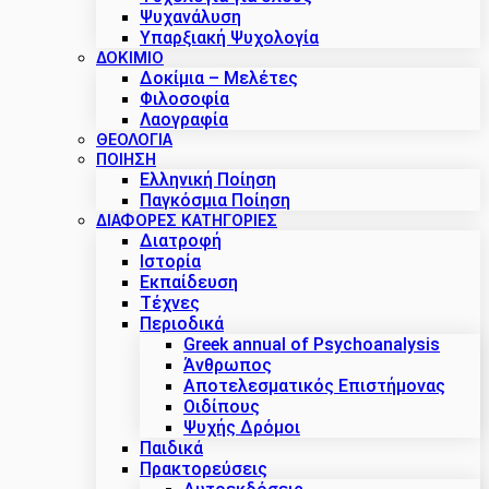
Ψυχανάλυση
Υπαρξιακή Ψυχολογία
ΔΟΚΊΜΙΟ
Δοκίμια – Μελέτες
Φιλοσοφία
Λαογραφία
ΘΕΟΛΟΓΙΑ
ΠΟΙΗΣΗ
Ελληνική Ποίηση
Παγκόσμια Ποίηση
ΔΙΑΦΟΡΕΣ ΚΑΤΗΓΟΡΙΕΣ
Διατροφή
Ιστορία
Εκπαίδευση
Τέχνες
Περιοδικά
Greek annual of Psychoanalysis
Άνθρωπος
Αποτελεσματικός Επιστήμονας
Οιδίπους
Ψυχής Δρόμοι
Παιδικά
Πρακτoρεύσεις