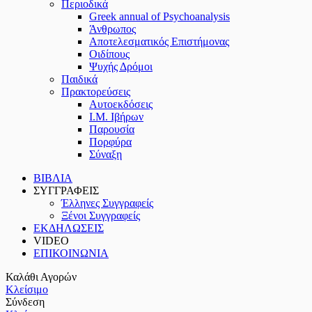
Περιοδικά
Greek annual of Psychoanalysis
Άνθρωπος
Αποτελεσματικός Επιστήμονας
Οιδίπους
Ψυχής Δρόμοι
Παιδικά
Πρακτoρεύσεις
Αυτοεκδόσεις
Ι.Μ. Ιβήρων
Παρουσία
Πορφύρα
Σύναξη
ΒΙΒΛΙΑ
ΣΥΓΓΡΑΦΕΙΣ
Έλληνες Συγγραφείς
Ξένοι Συγγραφείς
ΕΚΔΗΛΩΣΕΙΣ
VIDEO
ΕΠΙΚΟΙΝΩΝΙΑ
Καλάθι Αγορών
Κλείσιμο
Σύνδεση