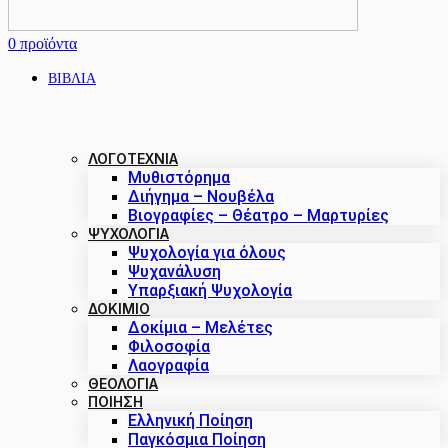
0
προϊόντα
ΒΙΒΛΙΑ
ΛΟΓΟΤΕΧΝΙΑ
Μυθιστόρημα
Διήγημα – Νουβέλα
Βιογραφίες – Θέατρο – Μαρτυρίες
ΨΥΧΟΛΟΓΙΑ
Ψυχολογία για όλους
Ψυχανάλυση
Υπαρξιακή Ψυχολογία
ΔΟΚΊΜΙΟ
Δοκίμια – Μελέτες
Φιλοσοφία
Λαογραφία
ΘΕΟΛΟΓΙΑ
ΠΟΙΗΣΗ
Ελληνική Ποίηση
Παγκόσμια Ποίηση