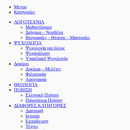
Μενου
Κατηγορίες
ΛΟΓΟΤΕΧΝΙΑ
Μυθιστόρημα
Διήγημα – Νουβέλα
Βιογραφίες – Θέατρο – Μαρτυρίες
ΨΥΧΟΛΟΓΙΑ
Ψυχολογία για όλους
Ψυχανάλυση
Υπαρξιακή Ψυχολογία
Δοκίμιο
Δοκίμια – Μελέτες
Φιλοσοφία
Λαογραφία
ΘΕΟΛΟΓΙΑ
ΠΟΙΗΣΗ
Ελληνική Ποίηση
Παγκόσμια Ποίηση
ΔΙΑΦΟΡΕΣ ΚΑΤΗΓΟΡΙΕΣ
Διατροφή
Ιστορία
Εκπαίδευση
Τέχνες