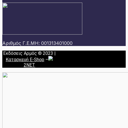
Αριθμός Γ.Ε.ΜΗ: 001313401000
Εκδόσεις Αρμός © 2023 |
Κατασκευή E-Shop
–
2NET