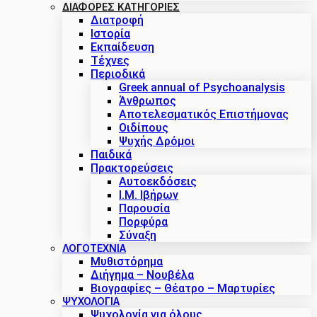
ΔΙΑΦΟΡΕΣ ΚΑΤΗΓΟΡΙΕΣ
Διατροφή
Ιστορία
Εκπαίδευση
Τέχνες
Περιοδικά
Greek annual of Psychoanalysis
Άνθρωπος
Αποτελεσματικός Επιστήμονας
Οιδίπους
Ψυχής Δρόμοι
Παιδικά
Πρακτoρεύσεις
Αυτοεκδόσεις
Ι.Μ. Ιβήρων
Παρουσία
Πορφύρα
Σύναξη
ΛΟΓΟΤΕΧΝΙΑ
Μυθιστόρημα
Διήγημα – Νουβέλα
Βιογραφίες – Θέατρο – Μαρτυρίες
ΨΥΧΟΛΟΓΙΑ
Ψυχολογία για όλους