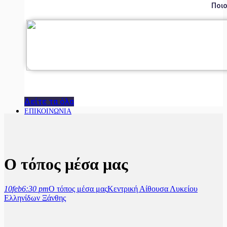
Ποιο
Δείτε τα όλα
ΕΠΙΚΟΙΝΩΝΙΑ
Ο τόπος μέσα μας
10
feb
6:30 pm
Ο τόπος μέσα μας
Κεντρική Αίθουσα Λυκείου
Ελληνίδων Ξάνθης