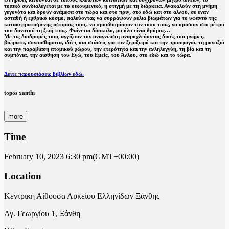
τοπικό συνδιαλέγεται με το οικουμενικό, η στιγμή με τη διάρκεια. Ανακαλούν στη μνήμη
γεγονότα και δρουν ανάμεσα στο τώρα και στο πριν, στο εδώ και στο αλλού, σε έναν
ασταθή ή εχθρικό κόσμο, παλεύοντας να συρράψουν ρέλια βιωμάτων για το υφαντό της
κατακερματισμένης ιστορίας τους, να προσδιορίσουν τον τόπο τους, να ορίσουν στο μέτρο
του δυνατού τη ζωή τους. Φαίνεται δύσκολο, μα όλα είναι δρόμος…
Με τις διαδρομές τους αγγίζουν τον αναγνώστη αναμοχλεύοντας δικές του μνήμες,
βιώματα, συναισθήματα, ιδέες και στάσεις για τον ξεριζωμό και την προσφυγιά, τη μοναξιά
και την παραβίαση ατομικού χώρου, την ετερότητα και την αλληλεγγύη, τη βία και τη
συμπόνια, την αίσθηση του Εγώ, του Εμείς, του Άλλου, στο εδώ και το τώρα.
Δείτε παρουσιάσεις βιβλίων εδώ.
topos xanthi
more
Time
February 10, 2023
6:30 pm
(GMT+00:00)
Location
Κεντρική Αίθουσα Λυκείου Ελληνίδων Ξάνθης
Αγ. Γεωργίου 1, Ξάνθη