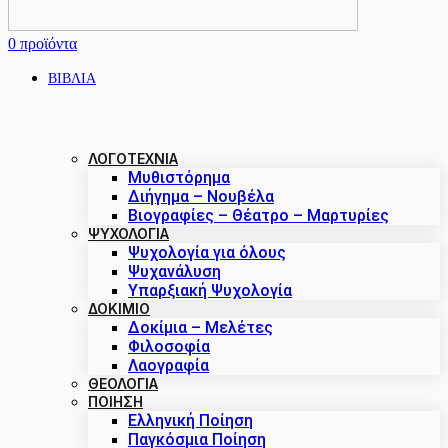
0
προϊόντα
ΒΙΒΛΙΑ
ΛΟΓΟΤΕΧΝΙΑ
Μυθιστόρημα
Διήγημα – Νουβέλα
Βιογραφίες – Θέατρο – Μαρτυρίες
ΨΥΧΟΛΟΓΙΑ
Ψυχολογία για όλους
Ψυχανάλυση
Υπαρξιακή Ψυχολογία
ΔΟΚΊΜΙΟ
Δοκίμια – Μελέτες
Φιλοσοφία
Λαογραφία
ΘΕΟΛΟΓΙΑ
ΠΟΙΗΣΗ
Ελληνική Ποίηση
Παγκόσμια Ποίηση