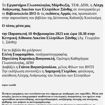
Το
Εργαστήριο Γλωσσολογίας ΜόρΦωΣη
, ΤΕΦ, ΔΠΘ, η
Λέσχη
Ανάγνωσης Λυκείου των Ελληνίδων Ξάνθης
σε συνεργασία με
το
Βιβλιοπωλείο ΔΥΟ
& τις
εκδόσεις Αρμός
σας προσκαλούν
στην παρουσίαση του βιβλίου της Δέσποινας Καϊτατζή-Χουλιούμη
Ο τόπος μέσα μας
την Παρασκευή 10 Φεβρουαρίου 2023 και ώρα 18.30 στην
Κεντρική Αίθουσα Λυκείου Ελληνίδων Ξάνθης
(Αγ. Γεωργίου
1, Ξάνθη)
Για το βιβλίο θα μιλήσουν:
Ελένη Ευφραιμίδου
, ποιήτρια/συγγραφέας
Πηνελόπη Καμπάκη-Βουγιουκλή
, Ομότιμη Καθηγήτρια
Γλωσσολογίας, ΔΠΘ
Διαβάζει η
Γιάννα Βογιατζοπούλου
, μέλος Φίλων του ΙΘΤΠ
Την εκδήλωση συντονίζει η
Λαμπρινή Γλερίδου
, φιλόλογος,
υπεύθυνη Λέσχης Ανάγνωσης του Λυκείου των Ελληνίδων
topos xanthi
Πενήντα αφηγήσεις που εκτυλίσσονται στο σήμερα με αναδρομές στο παρελθόν. Μέσα από
ιστορίες έρωτα κι αποχωρισμού αναδύονται οι εσωτερικές συγκρούσεις των ηρώων στην
προσπάθεια αυτοσυνείδησης, αυτοπροσδιορισμού, αναζήτησης συνοχής και συνέχειας,
αίσθησης του ανήκειν κι αυτοπραγμάτωσης.
Οι ήρωες κινούνται σε τόπους κλειστών κοινωνιών και σύγχρονων μητροπόλεων, το