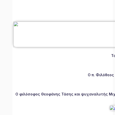
Τ
Ο π. Φιλόθεος
Ο φιλόσοφος Θεοφάνης Τάσης και ψυχαναλυτής Μιχάλ