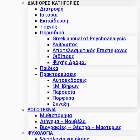
ΔΙΑΦΟΡΕΣ ΚΑΤΗΓΟΡΙΕΣ
Διατροφή
Ιστορία
Εκπαίδευση
Τέχνες
Περιοδικά
Greek annual of Psychoanalysis
Άνθρωπος
Αποτελεσματικός Επιστήμονας
Οιδίπους
Ψυχής Δρόμοι
Παιδικά
Πρακτoρεύσεις
Αυτοεκδόσεις
Ι.Μ. Ιβήρων
Παρουσία
Πορφύρα
Σύναξη
ΛΟΓΟΤΕΧΝΙΑ
Μυθιστόρημα
Διήγημα – Νουβέλα
Βιογραφίες – Θέατρο – Μαρτυρίες
ΨΥΧΟΛΟΓΙΑ
Ψυχολογία για όλους