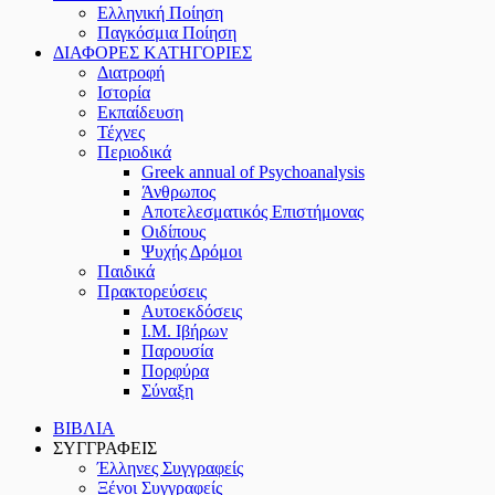
Ελληνική Ποίηση
Παγκόσμια Ποίηση
ΔΙΑΦΟΡΕΣ ΚΑΤΗΓΟΡΙΕΣ
Διατροφή
Ιστορία
Εκπαίδευση
Τέχνες
Περιοδικά
Greek annual of Psychoanalysis
Άνθρωπος
Αποτελεσματικός Επιστήμονας
Οιδίπους
Ψυχής Δρόμοι
Παιδικά
Πρακτoρεύσεις
Αυτοεκδόσεις
Ι.Μ. Ιβήρων
Παρουσία
Πορφύρα
Σύναξη
ΒΙΒΛΙΑ
ΣΥΓΓΡΑΦΕΙΣ
Έλληνες Συγγραφείς
Ξένοι Συγγραφείς