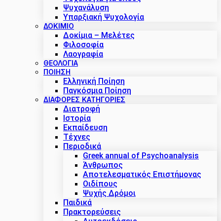
Ψυχανάλυση
Υπαρξιακή Ψυχολογία
ΔΟΚΊΜΙΟ
Δοκίμια – Μελέτες
Φιλοσοφία
Λαογραφία
ΘΕΟΛΟΓΙΑ
ΠΟΙΗΣΗ
Ελληνική Ποίηση
Παγκόσμια Ποίηση
ΔΙΑΦΟΡΕΣ ΚΑΤΗΓΟΡΙΕΣ
Διατροφή
Ιστορία
Εκπαίδευση
Τέχνες
Περιοδικά
Greek annual of Psychoanalysis
Άνθρωπος
Αποτελεσματικός Επιστήμονας
Οιδίπους
Ψυχής Δρόμοι
Παιδικά
Πρακτoρεύσεις